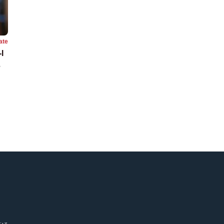
ate
l
3