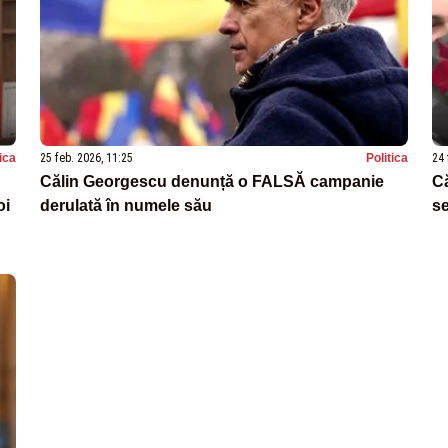
tica
25 feb. 2026, 11:25
Politica
24 
Călin Georgescu denunță o FALSĂ campanie
Că
oi
derulată în numele său
se