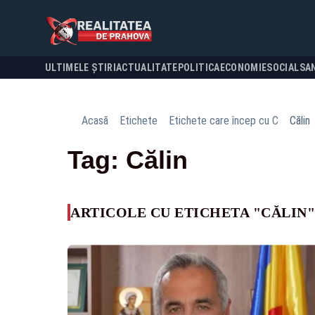
ULTIMELE ȘTIRI
ACTUALITATE
POLITICA
ECONOMIE
SOCIAL
SA
Acasă
Etichete
Etichete care încep cu C
Călin
Tag: Călin
ARTICOLE CU ETICHETA "CĂLIN"