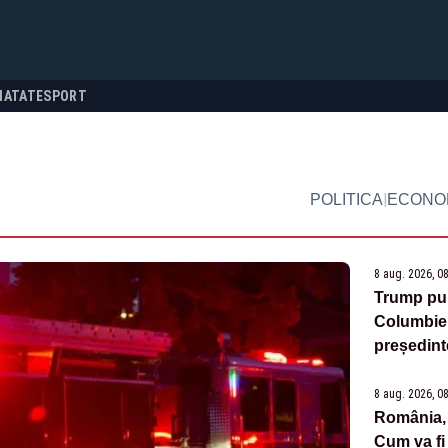
NATATE
SPORT
|
POLITICA
ECONO
8 aug. 2026, 0
Trump pun
Columbiei
președint
8 aug. 2026, 0
România, p
Cum va fi