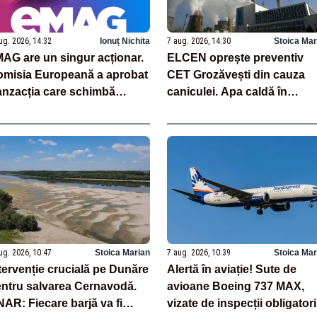
ug. 2026, 14:32
Ionuț Nichita
7 aug. 2026, 14:30
Stoica Mar
AG are un singur acționar.
ELCEN oprește preventiv
misia Europeană a aprobat
CET Grozăvești din cauza
anzacția care schimbă
caniculei. Apa caldă în
ructura gigantului românesc
București nu va fi afectată
ug. 2026, 10:47
Stoica Marian
7 aug. 2026, 10:39
Stoica Mar
tervenție crucială pe Dunăre
Alertă în aviație! Sute de
ntru salvarea Cernavodă.
avioane Boeing 737 MAX,
AR: Fiecare barjă va fi
vizate de inspecții obligatori