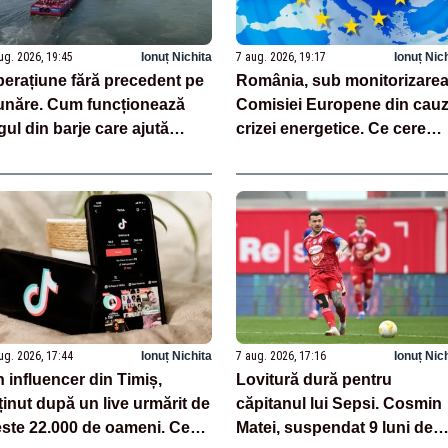
ug. 2026, 19:45
Ionuț Nichita
7 aug. 2026, 19:17
Ionuț Nic
erațiune fără precedent pe
România, sub monitorizare
năre. Cum funcționează
Comisiei Europene din cau
gul din barje care ajută
crizei energetice. Ce cere
ntrala de la Cernavodă
Victor Negrescu
ug. 2026, 17:44
Ionuț Nichita
7 aug. 2026, 17:16
Ionuț Nic
 influencer din Timiș,
Lovitură dură pentru
ținut după un live urmărit de
căpitanul lui Sepsi. Cosmin
ste 22.000 de oameni. Ce
Matei, suspendat 9 luni de