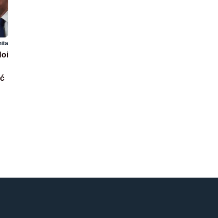
hita
doi
ić