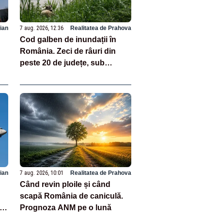
ian
7 aug. 2026, 12:36
Realitatea de Prahova
Cod galben de inundații în
România. Zeci de râuri din
peste 20 de județe, sub
avertizare până sâmbătă
ian
7 aug. 2026, 10:01
Realitatea de Prahova
Când revin ploile și când
scapă România de caniculă.
i,
Prognoza ANM pe o lună