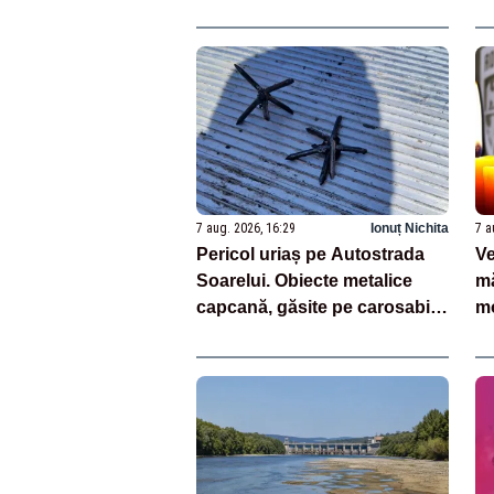
unei tehnologii bazate pe AI
pr
7 aug. 2026, 16:29
Ionuț Nichita
7 a
Pericol uriaș pe Autostrada
Ve
Soarelui. Obiecte metalice
mă
capcană, găsite pe carosabil.
mo
Avertisment CNAIR
„