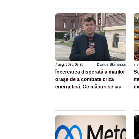
sc
7 aug. 2026, 09:30
Darius Stănescu
7 a
Încercarea disperată a marilor
Se
orașe de a combate criza
m
energetică. Ce măsuri se iau
ex
la