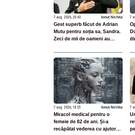
7 aug. 2026, 20:43
Ionuț Nichita
7 a
Gest superb făcut de Adrian
Op
Mutu pentru soția sa, Sandra.
Du
Zeci de mii de oameni au
di
văzut imaginile
ce
7 aug. 2026, 18:25
Ionuț Nichita
7 a
Miracol medical pentru o
Un
femeie de 82 de ani. Și-a
re
recăpătat vederea cu ajutorul
pe