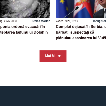
ug. 2026, 08:01
Stoica Marian
24 feb. 2026, 15:50
Ionuț Nic
ponia ordonă evacuări în
Complot dejucat în Serbia: 
teptarea taifunului Dolphin
bărbați, suspectați că
plănuiau asasinarea lui Vuč
Mai Multe