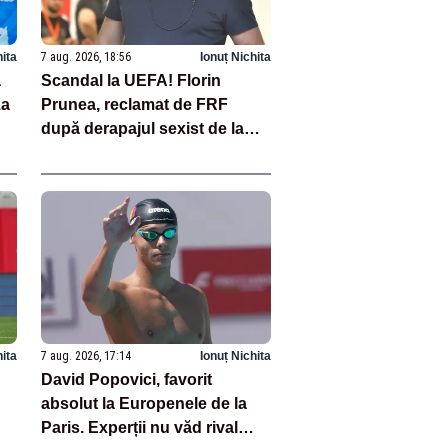
hita
7 aug. 2026, 18:56
Ionuț Nichita
a
Scandal la UEFA! Florin
za
Prunea, reclamat de FRF
după derapajul sexist de la
Chișinău
hita
7 aug. 2026, 17:14
Ionuț Nichita
David Popovici, favorit
absolut la Europenele de la
Paris. Experții nu văd rival