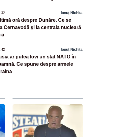
8:32
Ionuț Nichita
ultimă oră despre Dunăre. Ce se
la Cernavodă și la centrala nucleară
ia
1:42
Ionuț Nichita
sia ar putea lovi un stat NATO în
toamnă. Ce spune despre armele
raina