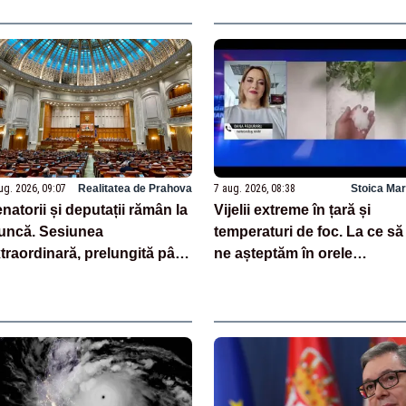
ufundată în 3-4 ore
după descoperirea unor fisu
în fuselaj
ug. 2026, 09:07
Realitatea de Prahova
7 aug. 2026, 08:38
Stoica Mar
natorii și deputații rămân la
Vijelii extreme în țară și
uncă. Sesiunea
temperaturi de foc. La ce să
traordinară, prelungită până
ne așteptăm în orele
 votul pe legea salarizării
următoare: noile date de la
ANM