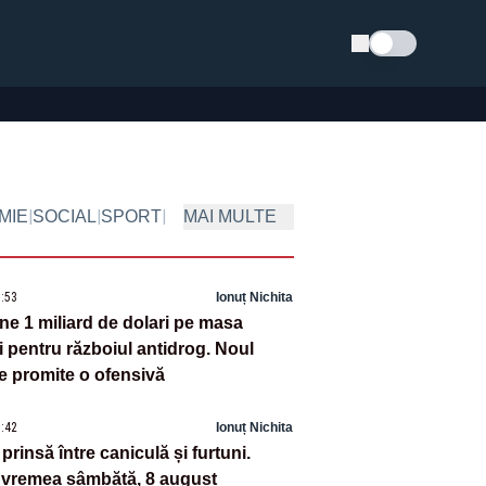
Schimba tema
|
|
|
MIE
SOCIAL
SPORT
MAI MULTE
8:53
Ionuț Nichita
e 1 miliard de dolari pe masa
 pentru războiul antidrog. Noul
e promite o ofensivă
8:42
Ionuț Nichita
rinsă între caniculă și furtuni.
 vremea sâmbătă, 8 august