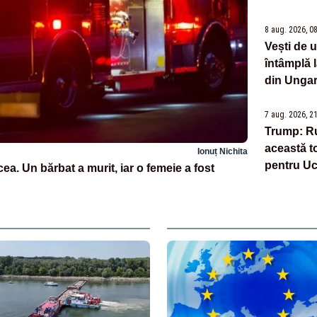
8 aug. 2026, 0
Vești de 
întâmplă 
din Ungar
7 aug. 2026, 2
Trump: Ru
această 
Ionuț Nichita
pentru Uc
ea. Un bărbat a murit, iar o femeie a fost