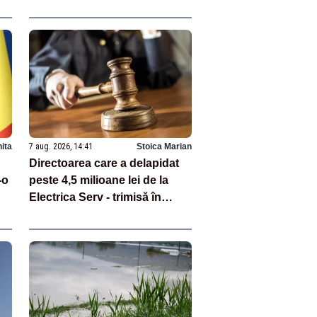
pentru aur
hita
7 aug. 2026, 14:41
Stoica Marian
Directoarea care a delapidat
-o
peste 4,5 milioane lei de la
Electrica Serv - trimisă în
judecată