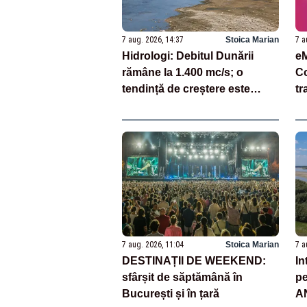
7 aug. 2026, 14:37
Stoica Marian
7 a
Hidrologi: Debitul Dunării
eM
rămâne la 1.400 mc/s; o
Co
tendință de creștere este
tr
preconizată la jumătatea
st
săptămânii viitoare
7 aug. 2026, 11:04
Stoica Marian
7 a
DESTINAȚII DE WEEKEND:
In
sfârșit de săptămână în
pe
București și în țară
AN