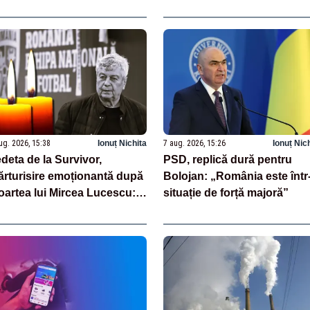
ovocări făcea pe TikTok
TAS în cazul de dopaj
ug. 2026, 15:38
Ionuț Nichita
7 aug. 2026, 15:26
Ionuț Nic
deta de la Survivor,
PSD, replică dură pentru
rturisire emoționantă după
Bolojan: „România este într
artea lui Mircea Lucescu:
situație de forță majoră”
Am plâns”