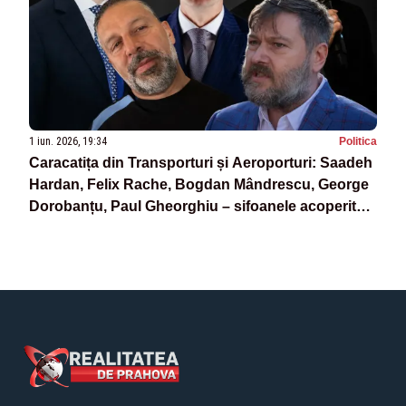
1 iun. 2026, 19:34
Politica
Caracatița din Transporturi și Aeroporturi: Saadeh
Hardan, Felix Rache, Bogdan Mândrescu, George
Dorobanțu, Paul Gheorghiu – sifoanele acoperite,
regii furturilor și combinatorii contractelor -
ANCHETĂ JURNALISTICĂ