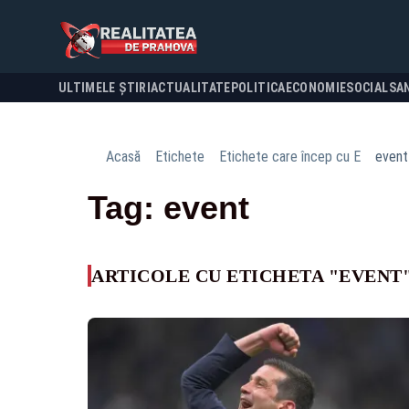
ULTIMELE ȘTIRI
ACTUALITATE
POLITICA
ECONOMIE
SOCIAL
SA
Acasă
Etichete
Etichete care încep cu E
event
Tag: event
ARTICOLE CU ETICHETA "EVENT