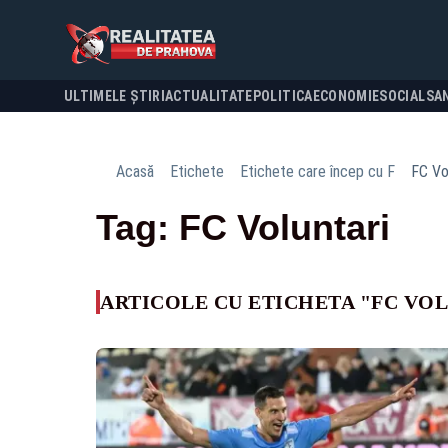
ULTIMELE ȘTIRI
ACTUALITATE
POLITICA
ECONOMIE
SOCIAL
SA
Acasă
Etichete
Etichete care încep cu F
FC Vo
Tag: FC Voluntari
ARTICOLE CU ETICHETA "FC VO