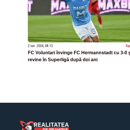
2 iun. 2026, 08:12
Sp
FC Voluntari învinge FC Hermannstadt cu 3-0 ş
revine în Superligă după doi ani