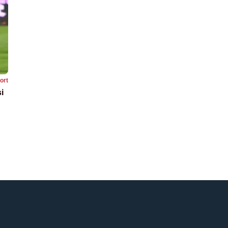
ort
i