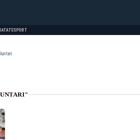
NATATE
SPORT
luntari
LUNTARI"