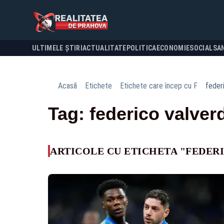
ULTIMELE ȘTIRI
ACTUALITATE
POLITICA
ECONOMIE
SOCIAL
SA
Acasă
Etichete
Etichete care încep cu F
feder
Tag: federico valver
ARTICOLE CU ETICHETA "FEDER