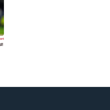
ort
d!