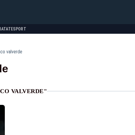
NATATE
SPORT
ico valverde
de
ICO VALVERDE"