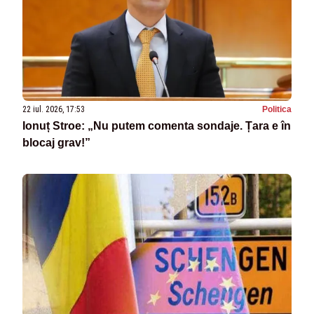
22 iul. 2026, 17:53
Politica
Ionuț Stroe: „Nu putem comenta sondaje. Țara e în
blocaj grav!”