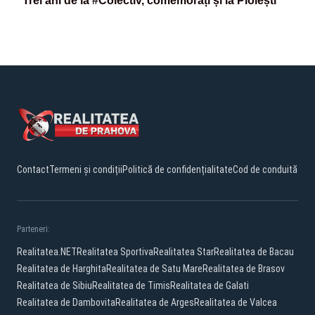
Trei ani de la #Colectiv, comemorați și la Ploiești
Contact
Termeni și condiții
Politică de confidențialitate
Cod de conduită
Parteneri:
Realitatea.NET
Realitatea Sportiva
Realitatea Star
Realitatea de Bacau
Realitatea de Harghita
Realitatea de Satu Mare
Realitatea de Brasov
Realitatea de Sibiu
Realitatea de Timis
Realitatea de Galati
Realitatea de Dambovita
Realitatea de Arges
Realitatea de Valcea