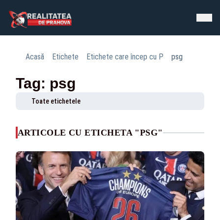
Acasă
Etichete
Etichete care încep cu P
psg
Tag: psg
Toate etichetele
ARTICOLE CU ETICHETA "PSG"