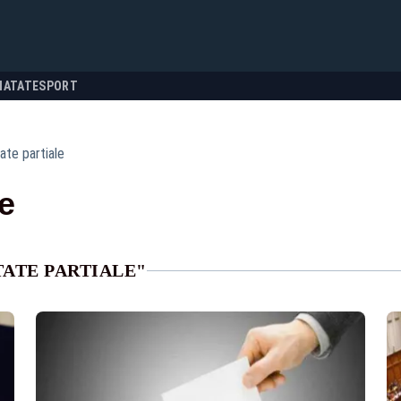
NATATE
SPORT
ate partiale
le
TATE PARTIALE"