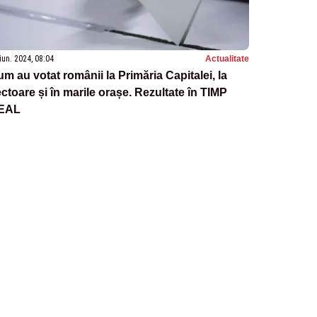
iun. 2024, 08:04
Actualitate
m au votat românii la Primăria Capitalei, la
ctoare și în marile orașe. Rezultate în TIMP
EAL