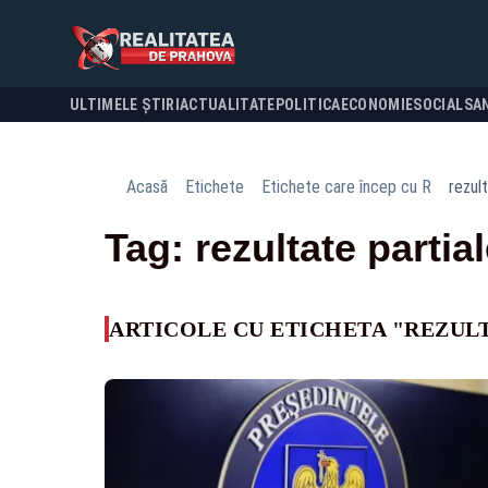
ULTIMELE ȘTIRI
ACTUALITATE
POLITICA
ECONOMIE
SOCIAL
SA
Acasă
Etichete
Etichete care încep cu R
rezult
Tag: rezultate partia
ARTICOLE CU ETICHETA "REZUL