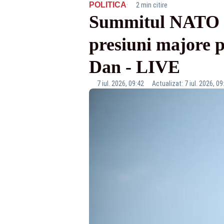
·
POLITICA
2 min citire
Summitul NATO d
presiuni majore 
Dan - LIVE
7 iul. 2026, 09:42
Actualizat: 7 iul. 2026, 09