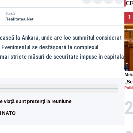
CE
Sursă
1
Realitatea.Net
sească la Ankara, unde are loc summitul considerat
ei. Evenimentul se desfășoară la complexul
 mai stricte măsuri de securitate impuse în capitala
Mih
„Se
Polit
sco
a st
 viață sunt prezenți la reuniune
Pfiz
ui NATO