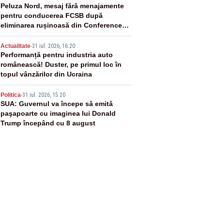
3
Peluza Nord, mesaj fără menajamente
pentru conducerea FCSB după
eliminarea rușinoasă din Conference
League
4
Actualitate
-
31 iul. 2026, 16:20
Performanță pentru industria auto
românească! Duster, pe primul loc în
topul vânzărilor din Ucraina
5
Politica
-
31 iul. 2026, 15:20
SUA: Guvernul va începe să emită
paşapoarte cu imaginea lui Donald
Trump începând cu 8 august