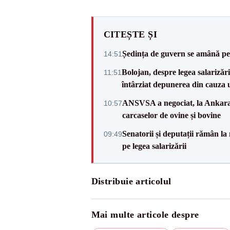
CITEȘTE ȘI
Ședința de guvern se amână pen
14:51
Bolojan, despre legea salarizăr
11:51
întârziat depunerea din cauza u
ANSVSA a negociat, la Ankara, 
10:57
carcaselor de ovine și bovine
Senatorii și deputații rămân la
09:49
pe legea salarizării
Distribuie articolul
Mai multe articole despre