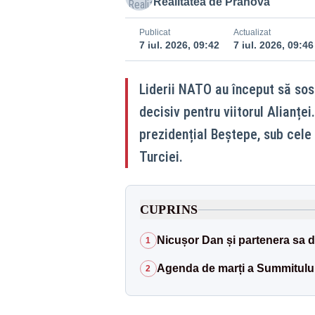
Realitatea de Prahova
Publicat
Actualizat
7 iul. 2026, 09:42
7 iul. 2026, 09:46
Liderii NATO au început să so
decisiv pentru viitorul Alianț
prezidențial Beştepe, sub cele
Turciei.
CUPRINS
Nicușor Dan și partenera sa de
1
Agenda de marți a Summitul
2