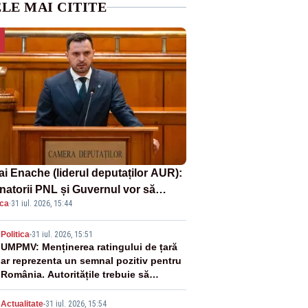
LE MAI CITITE
ai Enache (liderul deputaților AUR):
natorii PNL și Guvernul vor să
ica
·
31 iul. 2026, 15:44
ată la vânzare bunuri publice pentru
inge datoriile pentru vaccinurile
2
Politica
-
31 iul. 2026, 15:51
er!”
UMPMV: Menținerea ratingului de țară
ar reprezenta un semnal pozitiv pentru
România. Autoritățile trebuie să
continue consolidarea stabilității
economice și financiare
Actualitate
-
31 iul. 2026, 15:54