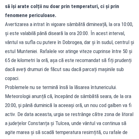
să își arate colții nu doar prin temperaturi, ci și prin
fenomene periculoase.
Avertizarea a intrat în vigoare sâmbătă dimineață, la ora 10:00,
și este valabilă până diseară la ora 20:00. În acest interval,
vântul va sufla cu putere în Dobrogea, dar și în sudul, centrul și
estul Munteniei. Rafalele vor atinge viteze cuprinse între 50 și
65 de kilometri la oră, așa că este recomandat să fiți prudenți
dacă aveți drumuri de făcut sau dacă parcați mașinile sub
copaci.
Problemele nu se termină însă la lăsarea întunericului.
Meteorologii anunță că, începând de sâmbătă seara, de la ora
20:00, și până duminică la aceeași oră, un nou cod galben va fi
activ. De data aceasta, urgia se restrânge către zona de litoral
a județelor Constanța și Tulcea, unde vântul va continua să
agite marea și să scadă temperatura resimțită, cu rafale de