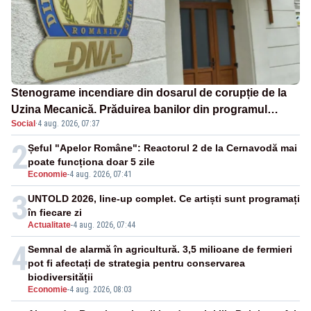
Stenograme incendiare din dosarul de corupție de la
Uzina Mecanică. Prăduirea banilor din programul
Social
·
4 aug. 2026, 07:37
SAFE, interceptată de DNA
2
Șeful "Apelor Române": Reactorul 2 de la Cernavodă mai
poate funcționa doar 5 zile
Economie
-
4 aug. 2026, 07:41
3
UNTOLD 2026, line-up complet. Ce artiști sunt programați
în fiecare zi
Actualitate
-
4 aug. 2026, 07:44
4
Semnal de alarmă în agricultură. 3,5 milioane de fermieri
pot fi afectați de strategia pentru conservarea
biodiversității
Economie
-
4 aug. 2026, 08:03