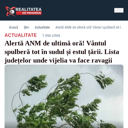
Acasă
Știri
Actualitate
Alertă ANM de ultimă oră! Vântul spulberă tot în sudul și estul țării. Lista județelor unde vijelia va face ravagii
·
ACTUALITATE
1 min citire
Alertă ANM de ultimă oră! Vântul
spulberă tot în sudul și estul țării. Lista
județelor unde vijelia va face ravagii