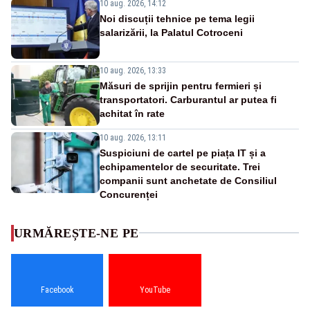
10 aug. 2026, 14:12
Noi discuții tehnice pe tema legii
salarizării, la Palatul Cotroceni
10 aug. 2026, 13:33
Măsuri de sprijin pentru fermieri și
transportatori. Carburantul ar putea fi
achitat în rate
10 aug. 2026, 13:11
Suspiciuni de cartel pe piața IT și a
echipamentelor de securitate. Trei
companii sunt anchetate de Consiliul
Concurenței
URMĂREȘTE-NE PE
Facebook
YouTube