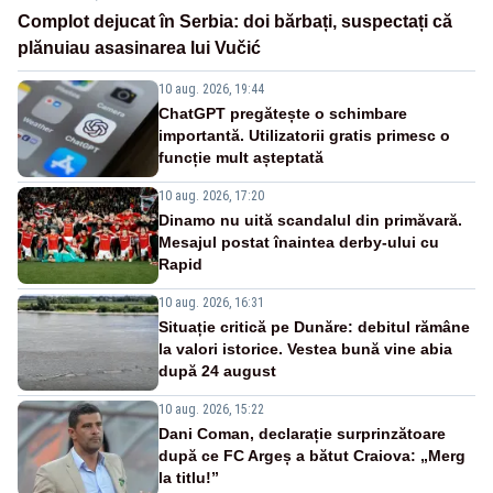
Complot dejucat în Serbia: doi bărbați, suspectați că
plănuiau asasinarea lui Vučić
10 aug. 2026, 19:44
ChatGPT pregătește o schimbare
importantă. Utilizatorii gratis primesc o
funcție mult așteptată
10 aug. 2026, 17:20
Dinamo nu uită scandalul din primăvară.
Mesajul postat înaintea derby-ului cu
Rapid
10 aug. 2026, 16:31
Situație critică pe Dunăre: debitul rămâne
la valori istorice. Vestea bună vine abia
după 24 august
10 aug. 2026, 15:22
Dani Coman, declarație surprinzătoare
după ce FC Argeș a bătut Craiova: „Merg
la titlu!”