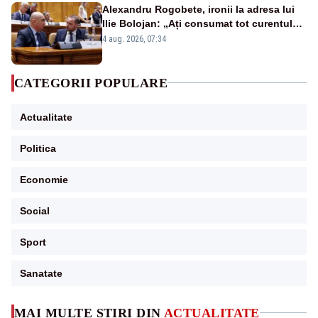
Alexandru Rogobete, ironii la adresa lui
Ilie Bolojan: „Ați consumat tot curentul
urmărind șobolani imaginari”
4 aug. 2026, 07:34
CATEGORII POPULARE
Actualitate
Politica
Economie
Social
Sport
Sanatate
MAI MULTE ȘTIRI DIN
ACTUALITATE