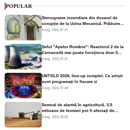
POPULAR
Stenograme incendiare din dosarul de
corupție de la Uzina Mecanică. Prăduirea
banilor din programul SAFE, interceptată
4 aug. 2026, 07:37
de DNA
Șeful "Apelor Române": Reactorul 2 de la
Cernavodă mai poate funcționa doar 5
zile
4 aug. 2026, 07:41
UNTOLD 2026, line-up complet. Ce artiști
sunt programați în fiecare zi
4 aug. 2026, 07:44
Semnal de alarmă în agricultură. 3,5
milioane de fermieri pot fi afectați de
strategia pentru conservarea
4 aug. 2026, 08:03
biodiversității