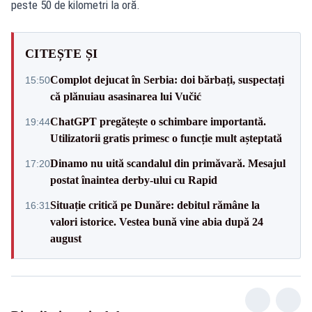
peste 50 de kilometri la oră.
CITEȘTE ȘI
Complot dejucat în Serbia: doi bărbați, suspectați
15:50
că plănuiau asasinarea lui Vučić
ChatGPT pregătește o schimbare importantă.
19:44
Utilizatorii gratis primesc o funcție mult așteptată
Dinamo nu uită scandalul din primăvară. Mesajul
17:20
postat înaintea derby-ului cu Rapid
Situație critică pe Dunăre: debitul rămâne la
16:31
valori istorice. Vestea bună vine abia după 24
august