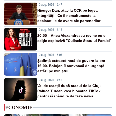
10 aug. 2026, 16:47
Nicușor Dan, atac la CCR pe legea
integrității. Ce îl nemulțumește la
declarațiile de avere ale partenerilor
10 aug. 2026, 16:13
20:55 – Anca Alexandrescu revine cu o
ediție explozivă "Culisele Statului Paralel”
10 aug. 2026, 15:05
Ședință extraordinară de guvern la ora
16:00. Bolojan îi convoacă de urgență
astăzi pe miniștrii
10 aug. 2026, 14:58
Val de reacții după atacul de la Cluj:
Raluca Turcan vrea blocarea TikTok
pentru răspândire de fake news
ECONOMIE