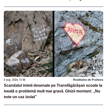
6 aug. 2026, 13:48
Realitatea de Prahova
Scandalul inimii desenate pe Transfăgărășan scoate la
iveală o problemă mult mai gravă. Ghizii montani: „Nu
este un caz izolat”