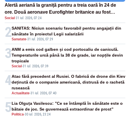
Alertă aeriană la graniță pentru a treia oară în 24 de
ore. Două aeronave Eurofighter britanice au fost
Social
·
31 iul. 2026, 07:24
ridicate de la sol
2
SANITAS: Niciun scenariu favorabil pentru angajații din
sănătate în proiectul Legii salarizării
Sanatate
-
31 iul. 2026, 07:29
3
ANM a emis cod galben și cod portocaliu de caniculă.
Temperaturile urcă până la 38 de grade, iar nopțile devin
tropicale
Social
-
31 iul. 2026, 07:39
4
Atac fără precedent al Rusiei. O fabrică de drone din Kiev
deținută de o companie americană, distrusă de o rachetă
rusească
Actualitate
-
31 iul. 2026, 07:40
5
Lia Olguța Vasilescu: ”Ce se întâmplă în sănătate este o
bătaie de joc. Se guvernează extraordinar de prost”
Politica
-
30 iul. 2026, 23:24