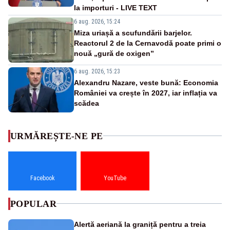
la importuri - LIVE TEXT
6 aug. 2026, 15:24
Miza uriașă a scufundării barjelor.
Reactorul 2 de la Cernavodă poate primi o
nouă „gură de oxigen”
6 aug. 2026, 15:23
Alexandru Nazare, veste bună: Economia
României va crește în 2027, iar inflația va
scădea
URMĂREȘTE-NE PE
Facebook
YouTube
POPULAR
Alertă aeriană la graniță pentru a treia