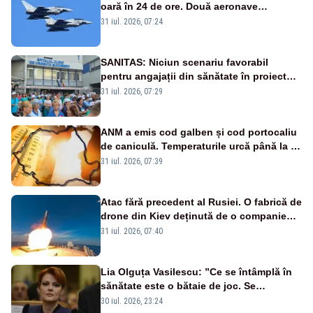
oară în 24 de ore. Două aeronave
Eurofighter britanice au fost ridicate de la
31 iul. 2026, 07:24
sol
SANITAS: Niciun scenariu favorabil
pentru angajații din sănătate în proiectul
Legii salarizării
31 iul. 2026, 07:29
ANM a emis cod galben și cod portocaliu
de caniculă. Temperaturile urcă până la 38
de grade, iar nopțile devin tropicale
31 iul. 2026, 07:39
Atac fără precedent al Rusiei. O fabrică de
drone din Kiev deținută de o companie
americană, distrusă de o rachetă
31 iul. 2026, 07:40
rusească
Lia Olguța Vasilescu: ”Ce se întâmplă în
sănătate este o bătaie de joc. Se
guvernează extraordinar de prost”
30 iul. 2026, 23:24