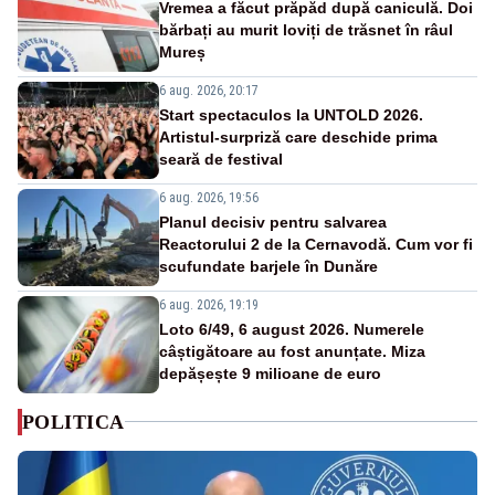
Vremea a făcut prăpăd după caniculă. Doi
bărbați au murit loviți de trăsnet în râul
Mureș
6 aug. 2026, 20:17
Start spectaculos la UNTOLD 2026.
Artistul-surpriză care deschide prima
seară de festival
6 aug. 2026, 19:56
Planul decisiv pentru salvarea
Reactorului 2 de la Cernavodă. Cum vor fi
scufundate barjele în Dunăre
6 aug. 2026, 19:19
Loto 6/49, 6 august 2026. Numerele
câștigătoare au fost anunțate. Miza
depășește 9 milioane de euro
POLITICA