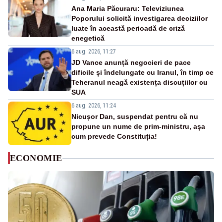
Ana Maria Păcuraru: Televiziunea
Poporului solicită investigarea deciziilor
luate în această perioadă de criză
enegetică
6 aug. 2026, 11:27
JD Vance anunță negocieri de pace
dificile și îndelungate cu Iranul, în timp ce
Teheranul neagă existența discuțiilor cu
SUA
6 aug. 2026, 11:24
Nicușor Dan, suspendat pentru că nu
propune un nume de prim-ministru, așa
cum prevede Constituția!
ECONOMIE