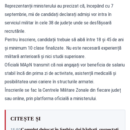
Reprezentanții ministerului au precizat că, începând cu 7
septembrie, mii de candidați declarați admiși vor intra în
serviciul militar în cele 38 de județe unde se desfășoară
recrutările.
Pentru înscriere, candidații trebuie să aibă între 18 și 45 de ani
și minimum 10 clase finalizate. Nu este necesară experiență
militară anterioară și nici studii superioare.
Oficialii MApN transmit că noii angajați vor beneficia de salariu
stabil încă din prima zi de activitate, asistență medicală și
posibilitatea unei cariere în structurile armatei.
Înscrierile se fac la Centrele Militare Zonale din fiecare județ
sau online, prin platforma oficială a ministerului.
CITEȘTE ȘI
Complot dejucat în Serbia: doi bărbați, suspectați
15:50