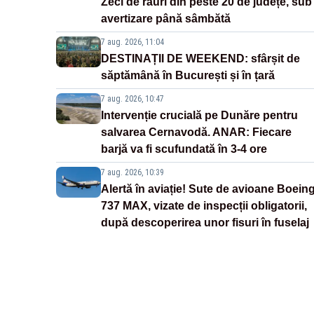
Zeci de râuri din peste 20 de județe, sub
avertizare până sâmbătă
7 aug. 2026, 11:04
DESTINAȚII DE WEEKEND: sfârșit de
săptămână în București și în țară
7 aug. 2026, 10:47
Intervenție crucială pe Dunăre pentru
salvarea Cernavodă. ANAR: Fiecare
barjă va fi scufundată în 3-4 ore
7 aug. 2026, 10:39
Alertă în aviație! Sute de avioane Boein
737 MAX, vizate de inspecții obligatorii,
după descoperirea unor fisuri în fuselaj