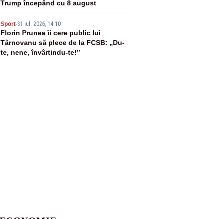
Trump începând cu 8 august
5
Sport
-
31 iul. 2026, 14:10
Florin Prunea îi cere public lui
Târnovanu să plece de la FCSB: „Du-
te, nene, învârtindu-te!”