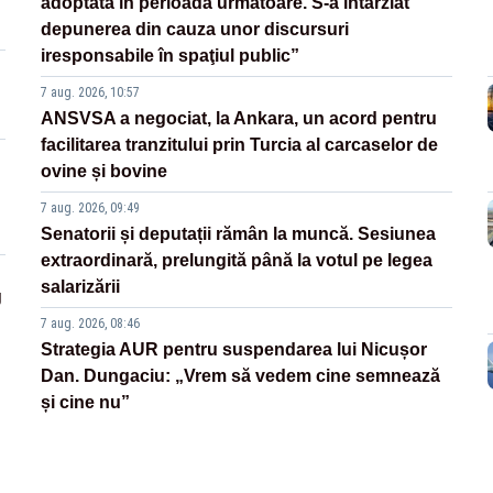
adoptată în perioada următoare. S-a întârziat
depunerea din cauza unor discursuri
iresponsabile în spaţiul public”
7 aug. 2026, 10:57
ANSVSA a negociat, la Ankara, un acord pentru
facilitarea tranzitului prin Turcia al carcaselor de
ovine și bovine
7 aug. 2026, 09:49
Senatorii și deputații rămân la muncă. Sesiunea
extraordinară, prelungită până la votul pe legea
salarizării
g
7 aug. 2026, 08:46
Strategia AUR pentru suspendarea lui Nicușor
Dan. Dungaciu: „Vrem să vedem cine semnează
și cine nu”