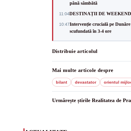
până sâmbătă
DESTINAȚII DE WEEKEND: sfâr
11:04
Intervenție crucială pe Dunăr
10:47
scufundată în 3-4 ore
Distribuie articolul
Mai multe articole despre
bilant
devastator
orientul mijlo
Urmărește știrile Realitatea de Pr