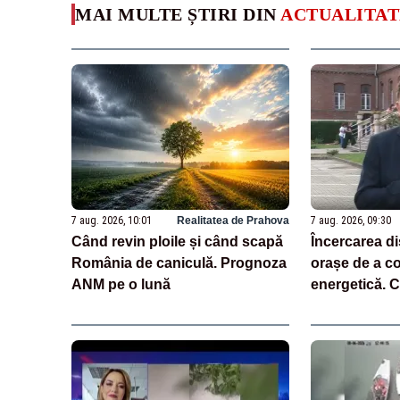
MAI MULTE ȘTIRI DIN
ACTUALITAT
7 aug. 2026, 10:01
Realitatea de Prahova
7 aug. 2026, 09:30
Când revin ploile și când scapă
Încercarea di
România de caniculă. Prognoza
orașe de a c
ANM pe o lună
energetică. C