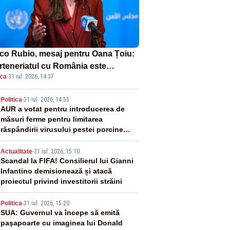
co Rubio, mesaj pentru Oana Țoiu:
rteneriatul cu România este
ica
·
31 iul. 2026, 14:37
rnic și prețuit”
2
Politica
-
31 iul. 2026, 14:55
AUR a votat pentru introducerea de
măsuri ferme pentru limitarea
răspândirii virusului pestei porcine
africane
3
Actualitate
-
31 iul. 2026, 15:10
Scandal la FIFA! Consilierul lui Gianni
Infantino demisionează și atacă
proiectul privind investitorii străini
4
Politica
-
31 iul. 2026, 15:20
SUA: Guvernul va începe să emită
paşapoarte cu imaginea lui Donald