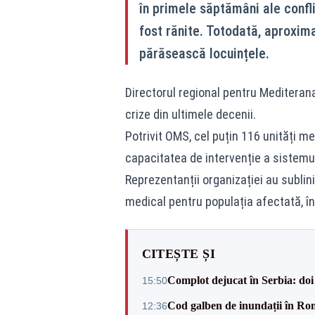
în primele săptămâni ale conflic
fost rănite. Totodată, aproxima
părăsească locuințele.
Directorul regional pentru Mediterana
crize din ultimele decenii.
Potrivit OMS, cel puțin 116 unități me
capacitatea de intervenție a sistemul
Reprezentanții organizației au sublin
medical pentru populația afectată, în
CITEȘTE ȘI
Complot dejucat în Serbia: doi 
15:50
Cod galben de inundații în Româ
12:36