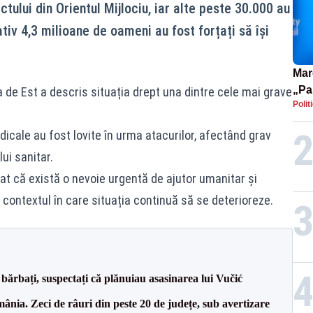
tului din Orientul Mijlociu, iar alte peste 30.000 au
tiv 4,3 milioane de oameni au fost forțați să își
Mar
„Pa
 de Est a descris situația drept una dintre cele mai grave
Polit
pute
dicale au fost lovite în urma atacurilor, afectând grav
ui sanitar.
iat că există o nevoie urgentă de ajutor umanitar și
 contextul în care situația continuă să se deterioreze.
bărbați, suspectați că plănuiau asasinarea lui Vučić
nia. Zeci de râuri din peste 20 de județe, sub avertizare