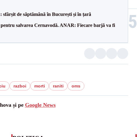
șit de săptămână în București și în țară
e pentru salvarea Cernavodă. ANAR: Fiecare barjă va fi
ciu
razboi
morti
raniti
oms
ahova și pe
Google News