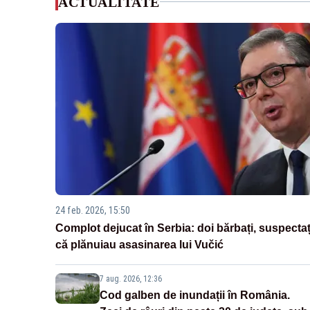
ACTUALITATE
24 feb. 2026, 15:50
Complot dejucat în Serbia: doi bărbați, suspectaț
că plănuiau asasinarea lui Vučić
7 aug. 2026, 12:36
Cod galben de inundații în România.