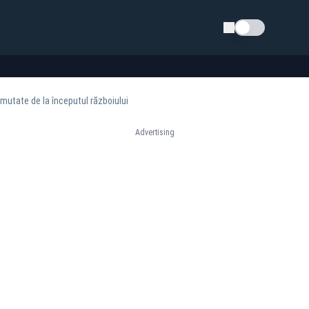
Schimba tema
ămutate de la începutul războiului
Advertising