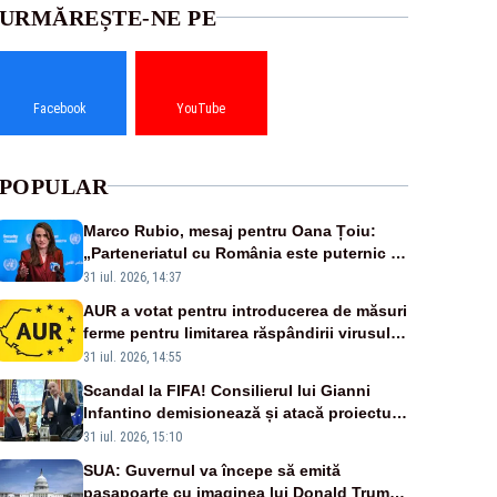
URMĂREȘTE-NE PE
Facebook
YouTube
POPULAR
Marco Rubio, mesaj pentru Oana Țoiu:
„Parteneriatul cu România este puternic și
prețuit”
31 iul. 2026, 14:37
AUR a votat pentru introducerea de măsuri
ferme pentru limitarea răspândirii virusului
pestei porcine africane
31 iul. 2026, 14:55
Scandal la FIFA! Consilierul lui Gianni
Infantino demisionează și atacă proiectul
privind investitorii străini
31 iul. 2026, 15:10
SUA: Guvernul va începe să emită
paşapoarte cu imaginea lui Donald Trump