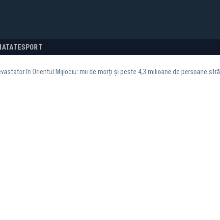
NATATE
SPORT
evastator în Orientul Mijlociu: mii de morți și peste 4,3 milioane de persoane str