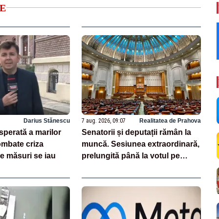
E
Darius Stănescu
7 aug. 2026, 09:07
Realitatea de Prahova
sperată a marilor
Senatorii și deputații rămân la
ombate criza
muncă. Sesiunea extraordinară,
e măsuri se iau
prelungită până la votul pe
legea salarizării