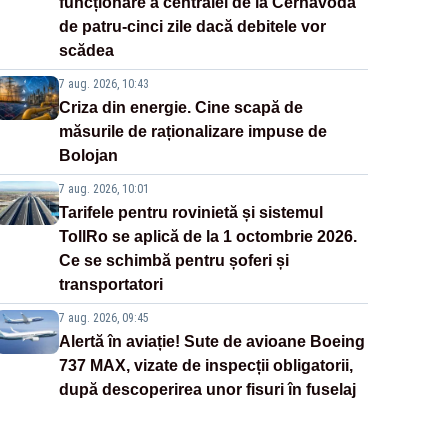
funcționare a centralei de la Cernavodă
de patru-cinci zile dacă debitele vor
scădea
7 aug. 2026, 10:43
Criza din energie. Cine scapă de
măsurile de raționalizare impuse de
Bolojan
7 aug. 2026, 10:01
Tarifele pentru rovinietă și sistemul
TollRo se aplică de la 1 octombrie 2026.
Ce se schimbă pentru șoferi și
transportatori
7 aug. 2026, 09:45
Alertă în aviație! Sute de avioane Boeing
737 MAX, vizate de inspecții obligatorii,
după descoperirea unor fisuri în fuselaj