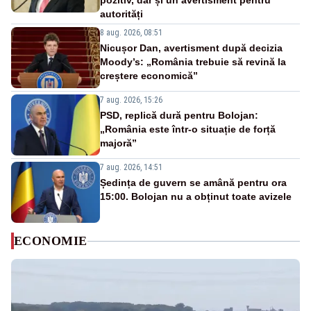
pozitiv, dar și un avertisment pentru
autorități
8 aug. 2026, 08:51
Nicușor Dan, avertisment după decizia
Moody’s: „România trebuie să revină la
creștere economică”
7 aug. 2026, 15:26
PSD, replică dură pentru Bolojan:
„România este într-o situație de forță
majoră”
7 aug. 2026, 14:51
Ședința de guvern se amână pentru ora
15:00. Bolojan nu a obținut toate avizele
ECONOMIE