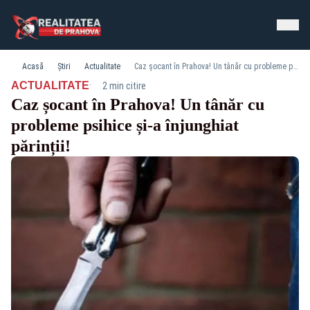
Acasă
Știri
Actualitate
Caz șocant în Prahova! Un tânăr cu probleme psihice și-a înjunghiat părinții!
·
ACTUALITATE
2 min citire
Caz șocant în Prahova! Un tânăr cu
probleme psihice și-a înjunghiat
părinții!