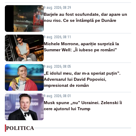
9 aug. 2026, 08:29
Barjele au fost scufundate, dar apare un
nou risc. Ce se întâmplă pe Dunăre
9 aug. 2026, 08:11
Michele Morrone, apariție surpriză la
Summer Well: „Îi iubesc pe români”
9 aug. 2026, 08:05
„E idolul meu, dar m-a speriat puțin”.
Adversarul lui David Popovici,
impresionat de român
9 aug. 2026, 08:01
Musk spune „nu” Ucrainei. Zelenski îi
cere ajutorul lui Trump
POLITICA