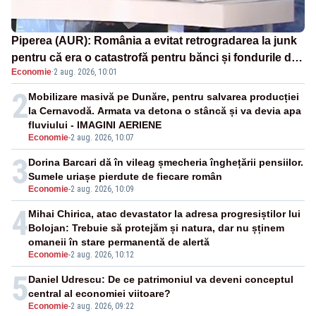
Piperea (AUR): România a evitat retrogradarea la junk
pentru că era o catastrofă pentru bănci și fondurile de
Economie
·
2 aug. 2026, 10:01
pensii
2
Mobilizare masivă pe Dunăre, pentru salvarea producției
la Cernavodă. Armata va detona o stâncă și va devia apa
fluviului - IMAGINI AERIENE
Economie
-
2 aug. 2026, 10:07
3
Dorina Barcari dă în vileag șmecheria înghețării pensiilor.
Sumele uriașe pierdute de fiecare român
Economie
-
2 aug. 2026, 10:09
4
Mihai Chirica, atac devastator la adresa progresiștilor lui
Bolojan: Trebuie să protejăm și natura, dar nu șținem
omaneii în stare permanentă de alertă
Economie
-
2 aug. 2026, 10:12
5
Daniel Udrescu: De ce patrimoniul va deveni conceptul
central al economiei viitoare?
Economie
-
2 aug. 2026, 09:22