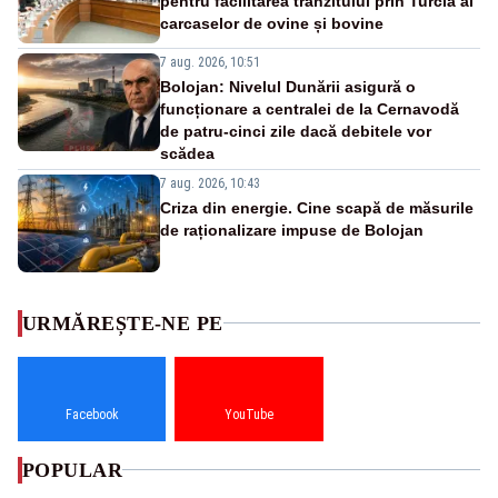
pentru facilitarea tranzitului prin Turcia al
carcaselor de ovine și bovine
7 aug. 2026, 10:51
Bolojan: Nivelul Dunării asigură o
funcționare a centralei de la Cernavodă
de patru-cinci zile dacă debitele vor
scădea
7 aug. 2026, 10:43
Criza din energie. Cine scapă de măsurile
de raționalizare impuse de Bolojan
URMĂREȘTE-NE PE
Facebook
YouTube
POPULAR