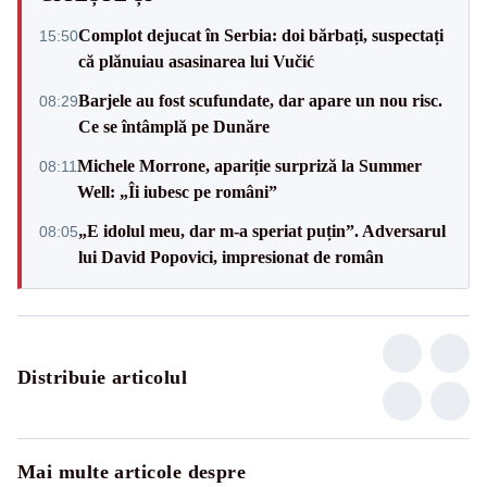
Complot dejucat în Serbia: doi bărbați, suspectați
15:50
că plănuiau asasinarea lui Vučić
Barjele au fost scufundate, dar apare un nou risc.
08:29
Ce se întâmplă pe Dunăre
Michele Morrone, apariție surpriză la Summer
08:11
Well: „Îi iubesc pe români”
„E idolul meu, dar m-a speriat puțin”. Adversarul
08:05
lui David Popovici, impresionat de român
Distribuie articolul
Mai multe articole despre