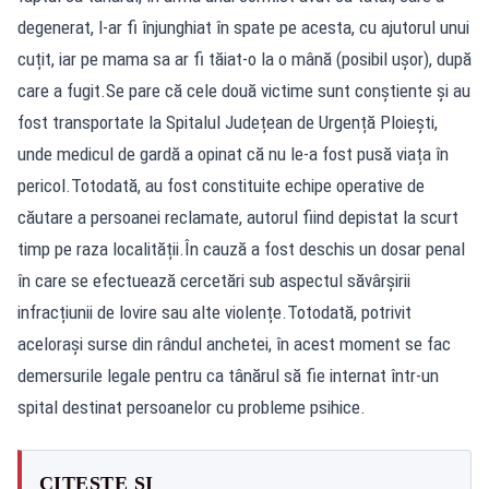
degenerat, l-ar fi înjunghiat în spate pe acesta, cu ajutorul unui
cuțit, iar pe mama sa ar fi tăiat-o la o mână (posibil ușor), după
care a fugit.Se pare că cele două victime sunt conștiente și au
fost transportate la Spitalul Județean de Urgență Ploiești,
unde medicul de gardă a opinat că nu le-a fost pusă viața în
pericol.Totodată, au fost constituite echipe operative de
căutare a persoanei reclamate, autorul fiind depistat la scurt
timp pe raza localității.În cauză a fost deschis un dosar penal
în care se efectuează cercetări sub aspectul săvârșirii
infracțiunii de lovire sau alte violențe.Totodată, potrivit
acelorași surse din rândul anchetei, în acest moment se fac
demersurile legale pentru ca tânărul să fie internat într-un
spital destinat persoanelor cu probleme psihice.
CITEȘTE ȘI