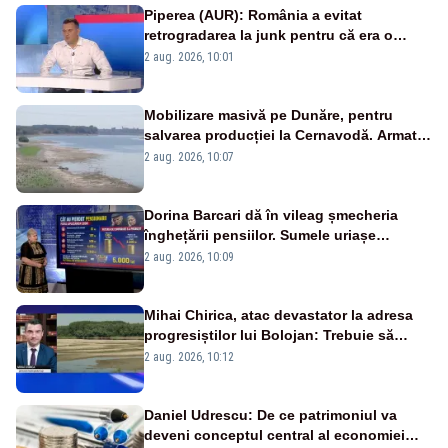
Piperea (AUR): România a evitat
retrogradarea la junk pentru că era o
catastrofă pentru bănci și fondurile de
2 aug. 2026, 10:01
pensii
Mobilizare masivă pe Dunăre, pentru
salvarea producției la Cernavodă. Armata
va detona o stâncă și va devia apa
2 aug. 2026, 10:07
fluviului - IMAGINI AERIENE
Dorina Barcari dă în vileag șmecheria
înghețării pensiilor. Sumele uriașe
pierdute de fiecare român
2 aug. 2026, 10:09
Mihai Chirica, atac devastator la adresa
progresiștilor lui Bolojan: Trebuie să
protejăm și natura, dar nu șținem omaneii
2 aug. 2026, 10:12
în stare permanentă de alertă
Daniel Udrescu: De ce patrimoniul va
deveni conceptul central al economiei