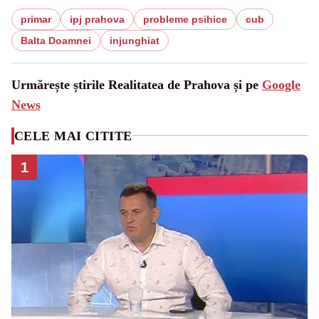
primar
ipj prahova
probleme psihice
cub
Balta Doamnei
injunghiat
Urmărește știrile Realitatea de Prahova și pe
Google
News
CELE MAI CITITE
1