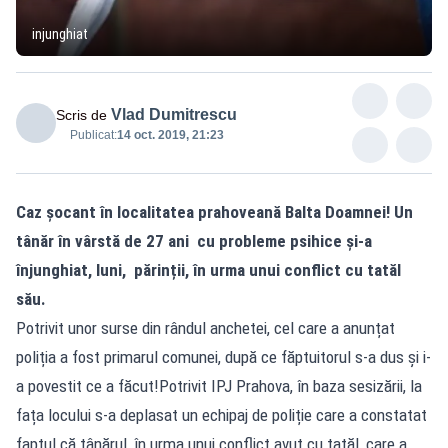
injunghiat
Vlad Dumitrescu
Scris de
Publicat:
14 oct. 2019, 21:23
Caz șocant în localitatea prahoveană Balta Doamnei! Un
tânăr în vârstă de 27 ani cu probleme psihice și-a
înjunghiat, luni, părinții, în urma unui conflict cu tatăl
său.
Potrivit unor surse din rândul anchetei, cel care a anunțat
poliția a fost primarul comunei, după ce făptuitorul s-a dus și i-
a povestit ce a făcut!Potrivit IPJ Prahova, în baza sesizării, la
fața locului s-a deplasat un echipaj de poliție care a constatat
faptul că tânărul, în urma unui conflict avut cu tatăl, care a