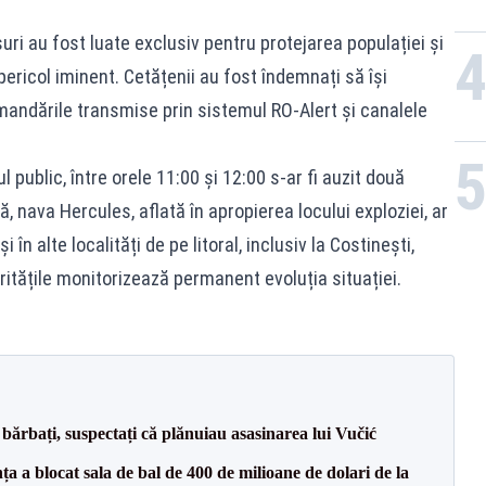
uri au fost luate exclusiv pentru protejarea populației și
pericol iminent. Cetățenii au fost îndemnați să își
andările transmise prin sistemul RO-Alert și canalele
ul public, între orele 11:00 și 12:00 s-ar fi auzit două
ă, nava Hercules, aflată în apropierea locului exploziei, ar
și în alte localități de pe litoral, inclusiv la Costinești,
itățile monitorizează permanent evoluția situației.
bărbați, suspectați că plănuiau asasinarea lui Vučić
 a blocat sala de bal de 400 de milioane de dolari de la