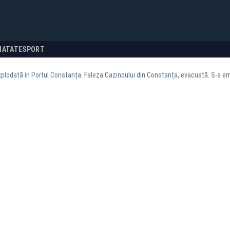
NATATE
SPORT
plodată în Portul Constanța. Faleza Cazinoului din Constanța, evacuată. S-a em