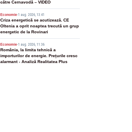
către Cernavodă – VIDEO
4
Economie
-
1 aug. 2026, 13:41
Criza energetică se acutizează. CE
Oltenia a oprit noaptea trecută un grup
energetic de la Rovinari
5
Economie
-
1 aug. 2026, 11:36
România, la limita tehnică a
importurilor de energie. Prețurile cresc
alarmant - Analiză Realitatea Plus