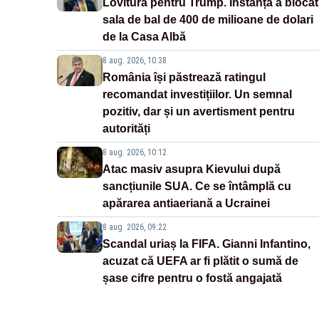
Lovitură pentru Trump. Instanța a blocat
sala de bal de 400 de milioane de dolari
de la Casa Albă
8 aug. 2026, 10:38
România își păstrează ratingul
recomandat investițiilor. Un semnal
pozitiv, dar și un avertisment pentru
autorități
8 aug. 2026, 10:12
Atac masiv asupra Kievului după
sancțiunile SUA. Ce se întâmplă cu
apărarea antiaeriană a Ucrainei
8 aug. 2026, 09:22
Scandal uriaș la FIFA. Gianni Infantino,
acuzat că UEFA ar fi plătit o sumă de
șase cifre pentru o fostă angajată