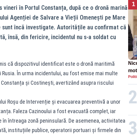
1
s vineri în Portul Constanța, după ce o dronă marină
ului Agenției de Salvare a Vieții Omenești pe Mare
 sunt încă investigate. Autoritățile au confirmat că
ă, însă, din fericire, incidentul nu s-a soldat cu
mis că dispozitivul identificat este o dronă maritimă
Nic
mot
 și Rusia. În urma incidentului, au fost emise mai multe
Polit
de ț
Constanța și Costinești, avertizând asupra riscului
Guv
lui Roșu de Intervenție și evacuarea preventivă a unor
anța. Faleza Cazinoului a fost evacuată complet, iar
e în întreaga zonă peninsulară. De asemenea, activitatea
, instituțiile publice, operatorii portuari și firmele din