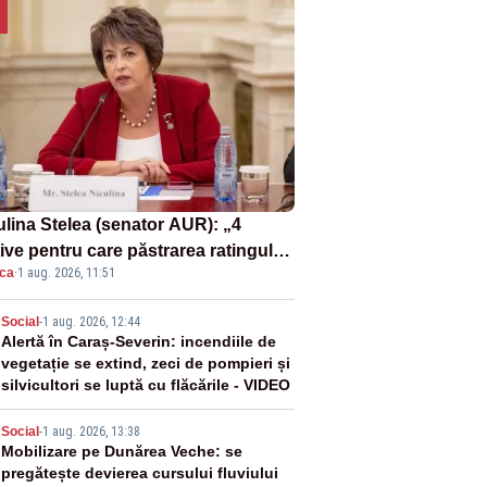
ulina Stelea (senator AUR): „4
ive pentru care păstrarea ratingului
ica
·
1 aug. 2026, 11:51
ară nu este o reușită pentru
ernul Bolojan”
2
Social
-
1 aug. 2026, 12:44
Alertă în Caraș-Severin: incendiile de
vegetație se extind, zeci de pompieri și
silvicultori se luptă cu flăcările - VIDEO
3
Social
-
1 aug. 2026, 13:38
Mobilizare pe Dunărea Veche: se
pregătește devierea cursului fluviului