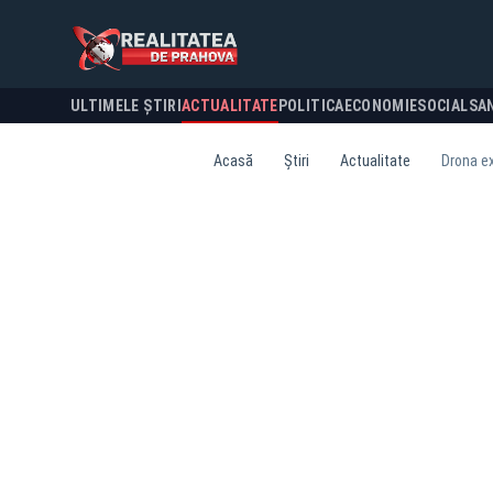
ULTIMELE ȘTIRI
ACTUALITATE
POLITICA
ECONOMIE
SOCIAL
SA
Acasă
Știri
Actualitate
Drona ex