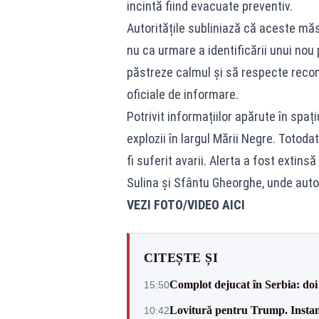
incintă fiind evacuate preventiv.
Autoritățile subliniază că aceste măs
nu ca urmare a identificării unui nou 
păstreze calmul și să respecte recom
oficiale de informare.
Potrivit informațiilor apărute în spați
explozii în largul Mării Negre. Totodat
fi suferit avarii. Alerta a fost extinsă 
Sulina și Sfântu Gheorghe, unde autor
VEZI FOTO/VIDEO AICI
CITEȘTE ȘI
Complot dejucat în Serbia: doi 
15:50
Lovitură pentru Trump. Instanța
10:42