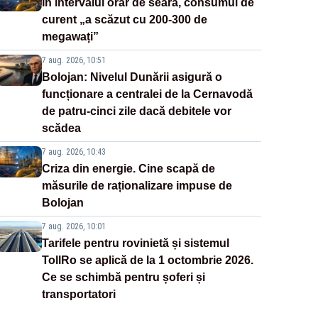
În intervalul orar de seară, consumul de
curent „a scăzut cu 200-300 de
megawați”
7 aug. 2026, 10:51
Bolojan: Nivelul Dunării asigură o
funcționare a centralei de la Cernavodă
de patru-cinci zile dacă debitele vor
scădea
7 aug. 2026, 10:43
Criza din energie. Cine scapă de
măsurile de raționalizare impuse de
Bolojan
7 aug. 2026, 10:01
Tarifele pentru rovinietă și sistemul
TollRo se aplică de la 1 octombrie 2026.
Ce se schimbă pentru șoferi și
transportatori