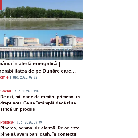
ânia în alertă energetică |
nerabilitatea de pe Dunăre care
omie
·
1 aug. 2026, 09:32
e în pericol Centrala Cernavodă era
oscută de pe vremea lui Ceaușescu
2
Social
-
1 aug. 2026, 09:37
De azi, milioane de români primesc un
drept nou. Ce se întâmplă dacă ți se
strică un produs
3
Politica
-
1 aug. 2026, 09:39
Piperea, semnal de alarmă. De ce este
bine să avem bani cash, în contextul