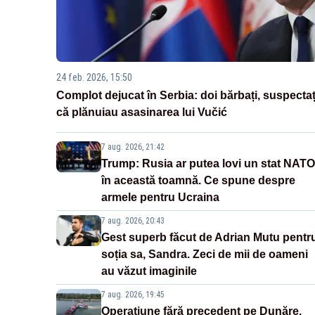
24 feb. 2026, 15:50
Complot dejucat în Serbia: doi bărbați, suspectaț
că plănuiau asasinarea lui Vučić
7 aug. 2026, 21:42
Trump: Rusia ar putea lovi un stat NATO
în această toamnă. Ce spune despre
armele pentru Ucraina
7 aug. 2026, 20:43
Gest superb făcut de Adrian Mutu pentr
soția sa, Sandra. Zeci de mii de oameni
au văzut imaginile
7 aug. 2026, 19:45
Operațiune fără precedent pe Dunăre.