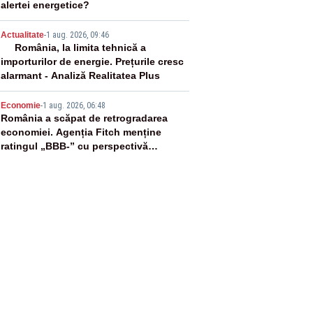
alertei energetice?
4
Actualitate
-
1 aug. 2026, 09:46
România, la limita tehnică a
importurilor de energie. Prețurile cresc
alarmant - Analiză Realitatea Plus
5
Economie
-
1 aug. 2026, 06:48
România a scăpat de retrogradarea
economiei. Agenția Fitch menține
ratingul „BBB-” cu perspectivă
negativă