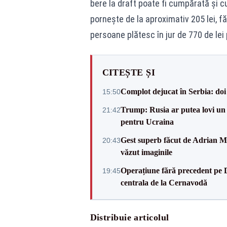
bere la draft poate fi cumpărată și cu 
pornește de la aproximativ 205 lei, fă
persoane plătesc în jur de 770 de lei
CITEȘTE ȘI
Complot dejucat în Serbia: doi 
15:50
Trump: Rusia ar putea lovi un
21:42
pentru Ucraina
Gest superb făcut de Adrian Mu
20:43
văzut imaginile
Operațiune fără precedent pe 
19:45
centrala de la Cernavodă
Distribuie articolul