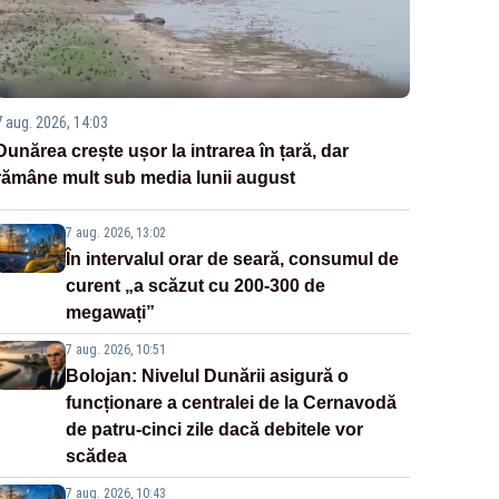
7 aug. 2026, 14:03
Dunărea crește ușor la intrarea în țară, dar
rămâne mult sub media lunii august
7 aug. 2026, 13:02
În intervalul orar de seară, consumul de
curent „a scăzut cu 200-300 de
megawați”
7 aug. 2026, 10:51
Bolojan: Nivelul Dunării asigură o
funcționare a centralei de la Cernavodă
de patru-cinci zile dacă debitele vor
scădea
7 aug. 2026, 10:43