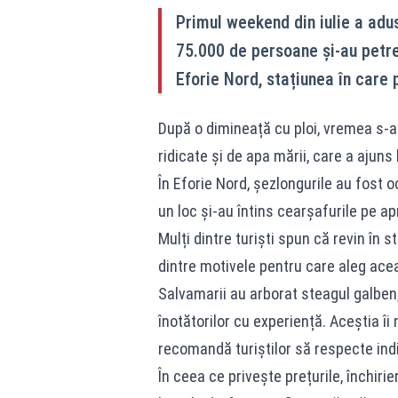
Primul weekend din iulie a adus
75.000 de persoane și-au petre
Eforie Nord, stațiunea în care p
După o dimineață cu ploi, vremea s-a î
ridicate și de apa mării, care a ajuns
În Eforie Nord, șezlongurile au fost o
un loc și-au întins cearșafurile pe ap
Mulți dintre turiști spun că revin în 
dintre motivele pentru care aleg acea
Salvamarii au arborat steagul galbe
înotătorilor cu experiență. Aceștia îi
recomandă turiștilor să respecte indic
În ceea ce privește prețurile, închirie