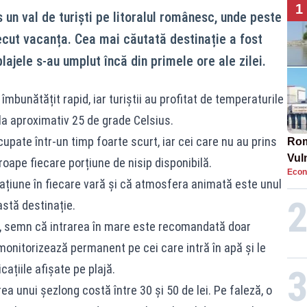
1
 un val de turiști pe litoralul românesc, unde peste
cut vacanța. Cea mai căutată destinație a fost
lajele s-au umplut încă din primele ore ale zilei.
mbunătățit rapid, iar turiștii au profitat de temperaturile
 la aproximativ 25 de grade Celsius.
cupate într-un timp foarte scurt, iar cei care nu au prins
Rom
Vul
roape fiecare porțiune de nisip disponibilă.
Econ
pun
stațiune în fiecare vară și că atmosfera animată este unul
cun
stă destinație.
n, semn că intrarea în mare este recomandată doar
 monitorizează permanent pe cei care intră în apă și le
ațiile afișate pe plajă.
rea unui șezlong costă între 30 și 50 de lei. Pe faleză, o