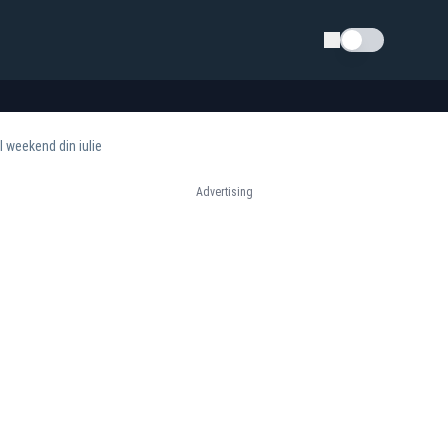
Schimba tema
l weekend din iulie
Advertising