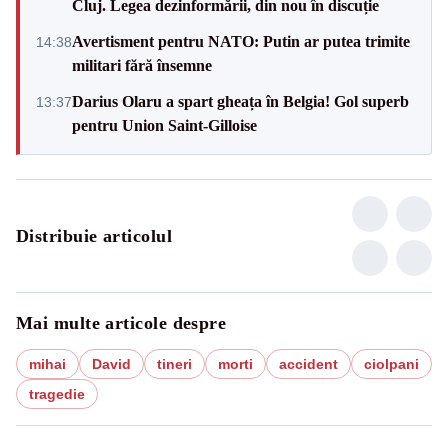
Cluj. Legea dezinformării, din nou în discuție
Avertisment pentru NATO: Putin ar putea trimite
14:38
militari fără însemne
Darius Olaru a spart gheața în Belgia! Gol superb
13:37
pentru Union Saint-Gilloise
Distribuie articolul
Mai multe articole despre
mihai
David
tineri
morti
accident
ciolpani
tragedie