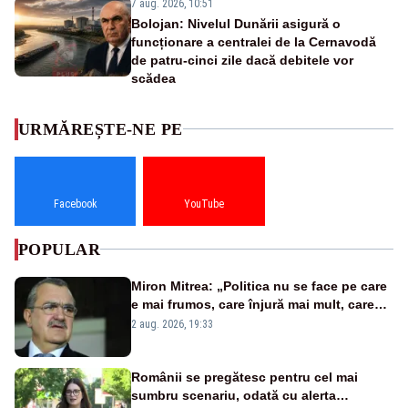
7 aug. 2026, 10:51
Bolojan: Nivelul Dunării asigură o
funcționare a centralei de la Cernavodă
de patru-cinci zile dacă debitele vor
scădea
URMĂREȘTE-NE PE
Facebook
YouTube
POPULAR
Miron Mitrea: „Politica nu se face pe care
e mai frumos, care înjură mai mult, care
țipă mai tare, ci pe proiecte”
2 aug. 2026, 19:33
Românii se pregătesc pentru cel mai
sumbru scenariu, odată cu alerta