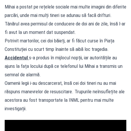
Mihai a postat pe rețelele sociale mai multe imagini din diferite
parcări, unde mai mulți tineri se adunau să facă drifturi.
Tânărul avea permisul de conducere de doi ani de zile, însă l-ar
fi avut la un moment dat suspendat.
Potrivit martorilor, cei doi băieți, ar fi făcut curse în Piața
Constituției cu scurt timp înainte să aibă loc tragedia.
Accidentul
s-a produs în mijlocul nopții, iar autoritățile au
ajuns la fața locului după ce telefonul lui Mihai a transmis un
semnal de alarmă.
Oamenii legii i-au descarcerat, însă cei doi tineri nu au mai
răspuns manevrelor de resuscitare. Trupurile neînsuflețite ale
acestora au fost transportate la INML pentru mai multe
investigații.