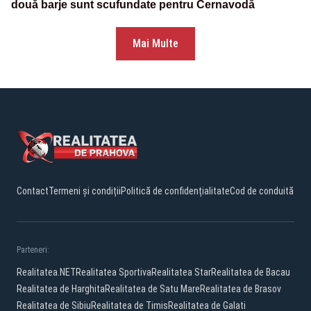
două barje sunt scufundate pentru Cernavodă
Mai Multe
Contact
Termeni și condiții
Politică de confidențialitate
Cod de conduită
Parteneri:
Realitatea.NET
Realitatea Sportiva
Realitatea Star
Realitatea de Bacau
Realitatea de Harghita
Realitatea de Satu Mare
Realitatea de Brasov
Realitatea de Sibiu
Realitatea de Timis
Realitatea de Galati