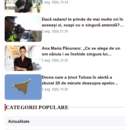
energetică
2 aug. 2026, 19:34
Dacă radarul te prinde de mai multe ori în
aceeași zi, scapi cu o singură amendă?
Ce spune legea
2 aug. 2026, 21:29
Ana Maria Păcuraru: „Ce se alege de un
om căruia i se închide singura lui
portiță?”
2 aug. 2026, 23:25
Drona care a ținut Tulcea în alertă a
zburat 20 de minute deasupra apelor
României. Au fost ridicate două F-16
2 aug. 2026, 19:28
CATEGORII POPULARE
Actualitate