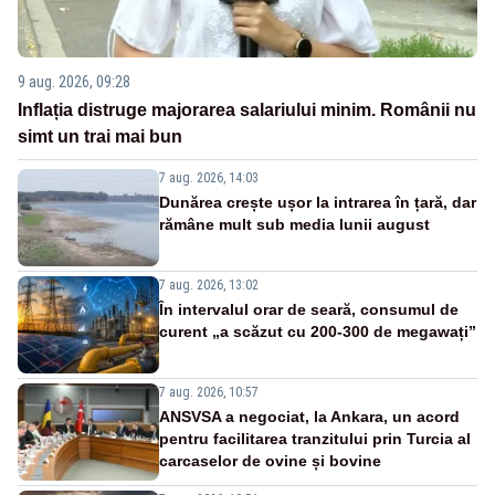
9 aug. 2026, 09:28
Inflația distruge majorarea salariului minim. Românii nu
simt un trai mai bun
7 aug. 2026, 14:03
Dunărea crește ușor la intrarea în țară, dar
rămâne mult sub media lunii august
7 aug. 2026, 13:02
În intervalul orar de seară, consumul de
curent „a scăzut cu 200-300 de megawați”
7 aug. 2026, 10:57
ANSVSA a negociat, la Ankara, un acord
pentru facilitarea tranzitului prin Turcia al
carcaselor de ovine și bovine