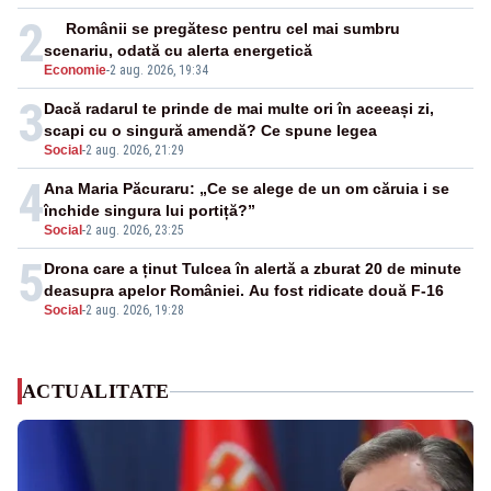
2
Românii se pregătesc pentru cel mai sumbru
scenariu, odată cu alerta energetică
Economie
-
2 aug. 2026, 19:34
3
Dacă radarul te prinde de mai multe ori în aceeași zi,
scapi cu o singură amendă? Ce spune legea
Social
-
2 aug. 2026, 21:29
4
Ana Maria Păcuraru: „Ce se alege de un om căruia i se
închide singura lui portiță?”
Social
-
2 aug. 2026, 23:25
5
Drona care a ținut Tulcea în alertă a zburat 20 de minute
deasupra apelor României. Au fost ridicate două F-16
Social
-
2 aug. 2026, 19:28
ACTUALITATE