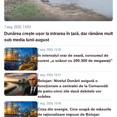
7 aug. 2026, 14:03
Dunărea crește ușor la intrarea în țară, dar rămâne mult
sub media lunii august
7 aug. 2026, 13:02
În intervalul orar de seară, consumul de
curent „a scăzut cu 200-300 de megawați”
7 aug. 2026, 10:51
Bolojan: Nivelul Dunării asigură o
funcționare a centralei de la Cernavodă
de patru-cinci zile dacă debitele vor
scădea
7 aug. 2026, 10:43
Criza din energie. Cine scapă de măsurile
de raționalizare impuse de Bolojan