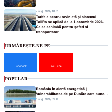
7 aug. 2026, 10:01
Tarifele pentru rovinietă și sistemul
TollRo se aplică de la 1 octombrie 2026.
Ce se schimbă pentru șoferi și
transportatori
URMĂREȘTE-NE PE
Facebook
YouTube
POPULAR
România în alertă energetică |
Vulnerabilitatea de pe Dunăre care pune
în pericol Centrala Cernavodă era
1 aug. 2026, 09:32
cunoscută de pe vremea lui Ceaușescu