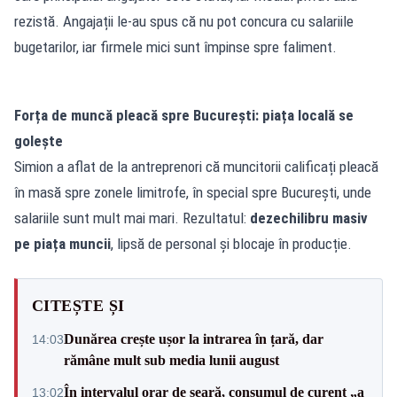
rezistă. Angajații le-au spus că nu pot concura cu salariile
bugetarilor, iar firmele mici sunt împinse spre faliment.
Forța de muncă pleacă spre București: piața locală se
golește
Simion a aflat de la antreprenori că muncitorii calificați pleacă
în masă spre zonele limitrofe, în special spre București, unde
salariile sunt mult mai mari. Rezultatul:
dezechilibru masiv
pe piața muncii
, lipsă de personal și blocaje în producție.
CITEȘTE ȘI
Dunărea crește ușor la intrarea în țară, dar
14:03
rămâne mult sub media lunii august
În intervalul orar de seară, consumul de curent „a
13:02