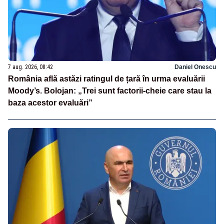
7 aug. 2026, 08:42
Daniel Onescu
România află astăzi ratingul de țară în urma evaluării
Moody’s. Bolojan: „Trei sunt factorii-cheie care stau la
baza acestor evaluări”