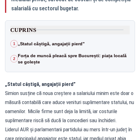
salarială cu sectorul bugetar.
CUPRINS
„Statul câștigă, angajații pierd”
1
Forța de muncă pleacă spre București: piața locală
2
se golește
„Statul câștigă, angajații pierd”
Simion susține că noua creștere a salariului minim este doar o
măsură contabilă care aduce venituri suplimentare statului, nu
oamenilor. Micile firme sunt deja la limită, iar costurile
suplimentare riscă să ducă la concedieri sau închideri.
Liderul AUR și parlamentarii partidului au mers într-un județ în
care principalul angajator este statul, iar mediul privat abia