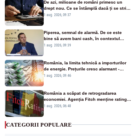
De azi, milioane de români primesc un
drept nou. Ce se întâmplă dacă ți se strică
un produs
1 aug. 2026, 09:37
Piperea, semnal de alarmă. De ce este
bine să avem bani cash, în contextul
alertei energetice?
1 aug. 2026, 09:39
România, la limita tehnică a importurilor
de energie. Prețurile cresc alarmant -
Analiză Realitatea Plus
1 aug. 2026, 09:46
România a scăpat de retrogradarea
economiei. Agenția Fitch menține ratingul
„BBB-” cu perspectivă negativă
1 aug. 2026, 06:48
CATEGORII POPULARE