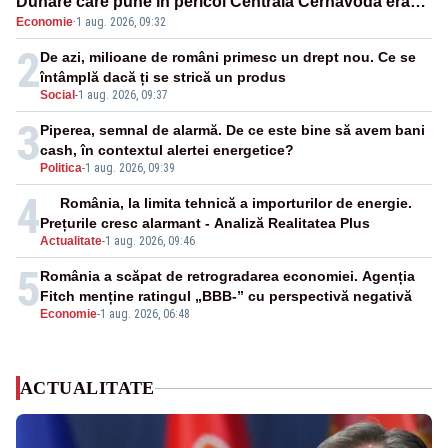
Dunăre care pune în pericol Centrala Cernavodă era
Economie
·
1 aug. 2026, 09:32
cunoscută de pe vremea lui Ceaușescu
2
De azi, milioane de români primesc un drept nou. Ce se
întâmplă dacă ți se strică un produs
Social
-
1 aug. 2026, 09:37
3
Piperea, semnal de alarmă. De ce este bine să avem bani
cash, în contextul alertei energetice?
Politica
-
1 aug. 2026, 09:39
4
România, la limita tehnică a importurilor de energie.
Prețurile cresc alarmant - Analiză Realitatea Plus
Actualitate
-
1 aug. 2026, 09:46
5
România a scăpat de retrogradarea economiei. Agenția
Fitch menține ratingul „BBB-” cu perspectivă negativă
Economie
-
1 aug. 2026, 06:48
ACTUALITATE