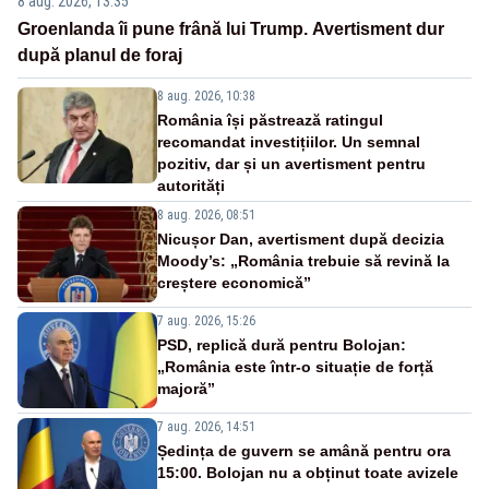
8 aug. 2026, 13:35
Groenlanda îi pune frână lui Trump. Avertisment dur
după planul de foraj
8 aug. 2026, 10:38
România își păstrează ratingul
recomandat investițiilor. Un semnal
pozitiv, dar și un avertisment pentru
autorități
8 aug. 2026, 08:51
Nicușor Dan, avertisment după decizia
Moody’s: „România trebuie să revină la
creștere economică”
7 aug. 2026, 15:26
PSD, replică dură pentru Bolojan:
„România este într-o situație de forță
majoră”
7 aug. 2026, 14:51
Ședința de guvern se amână pentru ora
15:00. Bolojan nu a obținut toate avizele