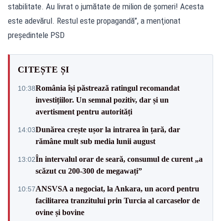
stabilitate. Au livrat o jumătate de milion de şomeri! Acesta
este adevărul. Restul este propagandă”, a menţionat
preşedintele PSD
CITEȘTE ȘI
România își păstrează ratingul recomandat
10:38
investițiilor. Un semnal pozitiv, dar și un
avertisment pentru autorități
Dunărea crește ușor la intrarea în țară, dar
14:03
rămâne mult sub media lunii august
În intervalul orar de seară, consumul de curent „a
13:02
scăzut cu 200-300 de megawați”
ANSVSA a negociat, la Ankara, un acord pentru
10:57
facilitarea tranzitului prin Turcia al carcaselor de
ovine și bovine