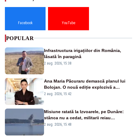
Facebook
YouTube
POPULAR
Infrastructura irigațiilor din România,
lăsată în paragină
2 aug. 2026, 15:38
Ana Maria Păcuraru demască planul lui
Bolojan. O nouă ediție explozivă a
emisiunii „Miza Zilei” la Realitatea PLUS
2 aug. 2026, 15:42
Misiune ratată la Izvoarele, pe Dunăre:
stânca nu a cedat, militarii reiau
detonările luni – VIDEO
2 aug. 2026, 15:48