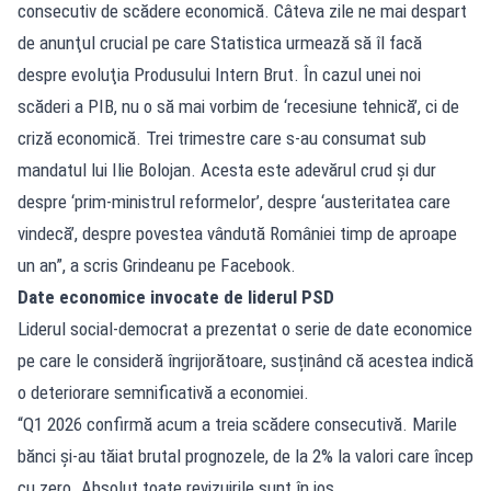
consecutiv de scădere economică. Câteva zile ne mai despart
de anunţul crucial pe care Statistica urmează să îl facă
despre evoluţia Produsului Intern Brut. În cazul unei noi
scăderi a PIB, nu o să mai vorbim de ‘recesiune tehnică’, ci de
criză economică. Trei trimestre care s-au consumat sub
mandatul lui Ilie Bolojan. Acesta este adevărul crud şi dur
despre ‘prim-ministrul reformelor’, despre ‘austeritatea care
vindecă’, despre povestea vândută României timp de aproape
un an”, a scris Grindeanu pe Facebook.
Date economice invocate de liderul PSD
Liderul social-democrat a prezentat o serie de date economice
pe care le consideră îngrijorătoare, susținând că acestea indică
o deteriorare semnificativă a economiei.
“Q1 2026 confirmă acum a treia scădere consecutivă. Marile
bănci şi-au tăiat brutal prognozele, de la 2% la valori care încep
cu zero. Absolut toate revizuirile sunt în jos.