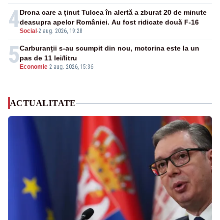
4
Drona care a ținut Tulcea în alertă a zburat 20 de minute
deasupra apelor României. Au fost ridicate două F-16
Social
-
2 aug. 2026, 19:28
5
Carburanții s-au scumpit din nou, motorina este la un
pas de 11 lei/litru
Economie
-
2 aug. 2026, 15:36
ACTUALITATE