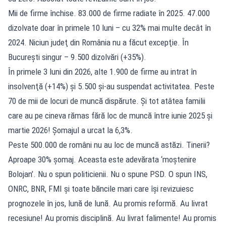
Mii de firme închise. 83.000 de firme radiate în 2025. 47.000
dizolvate doar în primele 10 luni – cu 32% mai multe decât în
2024. Niciun judeţ din România nu a făcut excepţie. În
Bucureşti singur – 9.500 dizolvări (+35%).
În primele 3 luni din 2026, alte 1.900 de firme au intrat în
insolvenţă (+14%) şi 5.500 şi-au suspendat activitatea. Peste
70 de mii de locuri de muncă dispărute. Şi tot atâtea familii
care au pe cineva rămas fără loc de muncă între iunie 2025 şi
martie 2026! Şomajul a urcat la 6,3%.
Peste 500.000 de români nu au loc de muncă astăzi. Tinerii?
Aproape 30% şomaj. Aceasta este adevărata ‘moştenire
Bolojan’. Nu o spun politicienii. Nu o spune PSD. O spun INS,
ONRC, BNR, FMI şi toate băncile mari care îşi revizuiesc
prognozele în jos, lună de lună. Au promis reformă. Au livrat
recesiune! Au promis disciplină. Au livrat falimente! Au promis