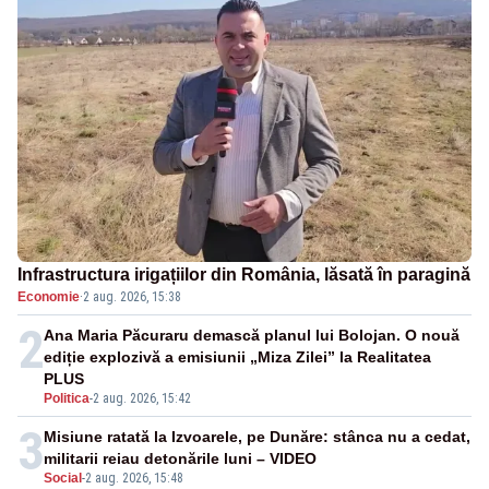
Infrastructura irigațiilor din România, lăsată în paragină
Economie
·
2 aug. 2026, 15:38
2
Ana Maria Păcuraru demască planul lui Bolojan. O nouă
ediție explozivă a emisiunii „Miza Zilei” la Realitatea
PLUS
Politica
-
2 aug. 2026, 15:42
3
Misiune ratată la Izvoarele, pe Dunăre: stânca nu a cedat,
militarii reiau detonările luni – VIDEO
Social
-
2 aug. 2026, 15:48