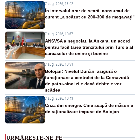
7 aug. 2026, 13:02
În intervalul orar de seară, consumul de
curent „a scăzut cu 200-300 de megawați”
7 aug. 2026, 10:57
ANSVSA a negociat, la Ankara, un acord
pentru facilitarea tranzitului prin Turcia al
carcaselor de ovine și bovine
7 aug. 2026, 10:51
Bolojan: Nivelul Dunării asigură o
funcționare a centralei de la Cernavodă
de patru-cinci zile dacă debitele vor
scădea
7 aug. 2026, 10:43
Criza din energie. Cine scapă de măsurile
de raționalizare impuse de Bolojan
URMĂREȘTE-NE PE