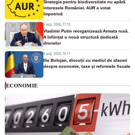
Strategia pentru biodiversitate nu apără
interesele României. AUR a votat
împotrivă
5 aug. 2026, 17:15
Vladimir Putin reorganizează Armata rusă.
A înființat o nouă structură dedicată
dronelor
5 aug. 2026, 16:11
Ilie Bolojan, discuții cu mediul de afaceri
despre economie, taxe și reformele fiscale
ECONOMIE