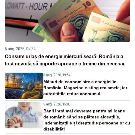
6 aug. 2026, 07:32
Consum uriaș de energie miercuri seară: România a
fost nevoită să importe aproape o treime din necesar
5 aug. 2026, 19:54
Măsuri de economisire a energiei în
România. Magazinele sting reclamele, iar
autoritățile reduc consumul
5 aug. 2026, 15:03
Banii intră mai devreme pentru milioane
de români: când se plătesc alocațiile,
indemnizațiile și drepturile persoanelor cu
dizabilități