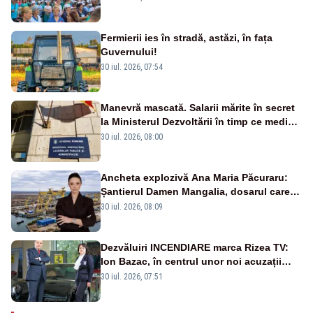
Fermierii ies în stradă, astăzi, în fața
Guvernului!
30 iul. 2026, 07:54
Manevră mascată. Salarii mărite în secret
la Ministerul Dezvoltării în timp ce medicii
ies în stradă
30 iul. 2026, 08:00
Ancheta explozivă Ana Maria Păcuraru:
Șantierul Damen Mangalia, dosarul care
scufundă apărarea României
30 iul. 2026, 08:09
Dezvăluiri INCENDIARE marca Rizea TV:
Ion Bazac, în centrul unor noi acuzații
publice
30 iul. 2026, 07:51