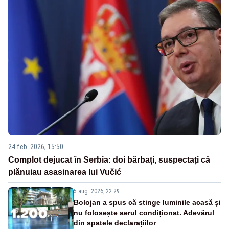
24 feb. 2026, 15:50
Complot dejucat în Serbia: doi bărbați, suspectați că
plănuiau asasinarea lui Vučić
5 aug. 2026, 22:29
Bolojan a spus că stinge luminile acasă și
nu folosește aerul condiționat. Adevărul
din spatele declarațiilor