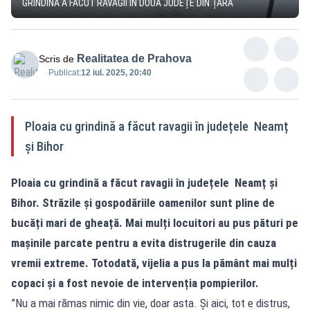
GRINDINA A FĂCUT RAVAGII ÎN DOUĂ JUDEȚE DIN ȚARĂ
Realitatea de Prahova
Scris de
Publicat:
12 iul. 2025, 20:40
Ploaia cu grindină a făcut ravagii în județele Neamț
și Bihor
Ploaia cu grindină a făcut ravagii în județele Neamț și
Bihor. Străzile și gospodăriile oamenilor sunt pline de
bucăți mari de gheață. Mai mulți locuitori au pus pături pe
mașinile parcate pentru a evita distrugerile din cauza
vremii extreme. Totodată, vijelia a pus la pământ mai mulți
copaci și a fost nevoie de intervenția pompierilor.
”Nu a mai rămas nimic din vie, doar asta. Și aici, tot e distrus,