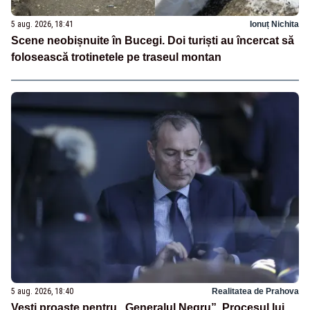
5 aug. 2026, 18:41
Ionuț Nichita
Scene neobișnuite în Bucegi. Doi turiști au încercat să
folosească trotinetele pe traseul montan
5 aug. 2026, 18:40
Realitatea de Prahova
Vești proaste pentru „Generalul Negru”. Procesul lui