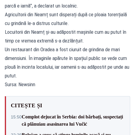
parcă e iarnă”, a declarat un localnic.
Agricultorii din Neamț sunt disperați după ce ploaia torențială
cu grindină le-a distrus culturile.
Locuitorii din Neamț și-au adăpostit mașinile cum au putut în
timp ce vremea extremă s-a dezlănțuit.
Un restaurant din Oradea a fost ciuruit de grindina de mari
dimensiuni. În imaginile apărute în spațiul public se vede cum
plouă în incinta localului, iar oamenii s-au adăpostit pe unde au
putut.
Sursa: Newsinn
CITEȘTE ȘI
Complot dejucat în Serbia: doi bărbați, suspectați
15:50
că plănuiau asasinarea lui Vučić
Bolojan a spus că stinge luminile acasă și nu
22:29