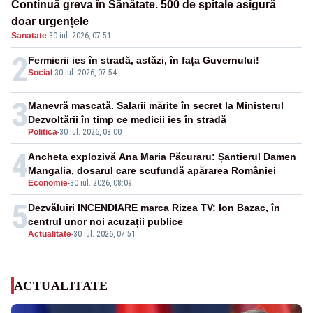
Continuă greva în Sănătate. 500 de spitale asigură
doar urgențele
Sanatate
·
30 iul. 2026, 07:51
2
Fermierii ies în stradă, astăzi, în fața Guvernului!
Social
-
30 iul. 2026, 07:54
3
Manevră mascată. Salarii mărite în secret la Ministerul
Dezvoltării în timp ce medicii ies în stradă
Politica
-
30 iul. 2026, 08:00
4
Ancheta explozivă Ana Maria Păcuraru: Șantierul Damen
Mangalia, dosarul care scufundă apărarea României
Economie
-
30 iul. 2026, 08:09
5
Dezvăluiri INCENDIARE marca Rizea TV: Ion Bazac, în
centrul unor noi acuzații publice
Actualitate
-
30 iul. 2026, 07:51
ACTUALITATE