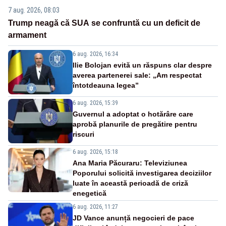
7 aug. 2026, 08:03
Trump neagă că SUA se confruntă cu un deficit de
armament
6 aug. 2026, 16:34
Ilie Bolojan evită un răspuns clar despre
averea partenerei sale: „Am respectat
întotdeauna legea”
6 aug. 2026, 15:39
Guvernul a adoptat o hotărâre care
aprobă planurile de pregătire pentru
riscuri
6 aug. 2026, 15:18
Ana Maria Păcuraru: Televiziunea
Poporului solicită investigarea deciziilor
luate în această perioadă de criză
enegetică
6 aug. 2026, 11:27
JD Vance anunță negocieri de pace