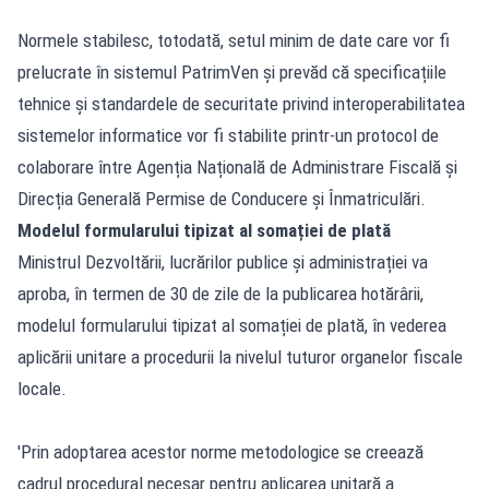
Normele stabilesc, totodată, setul minim de date care vor fi
prelucrate în sistemul PatrimVen și prevăd că specificațiile
tehnice și standardele de securitate privind interoperabilitatea
sistemelor informatice vor fi stabilite printr-un protocol de
colaborare între Agenția Națională de Administrare Fiscală și
Direcția Generală Permise de Conducere și Înmatriculări.
Modelul formularului tipizat al somației de plată
Ministrul Dezvoltării, lucrărilor publice și administrației va
aproba, în termen de 30 de zile de la publicarea hotărârii,
modelul formularului tipizat al somației de plată, în vederea
aplicării unitare a procedurii la nivelul tuturor organelor fiscale
locale.
'Prin adoptarea acestor norme metodologice se creează
cadrul procedural necesar pentru aplicarea unitară a