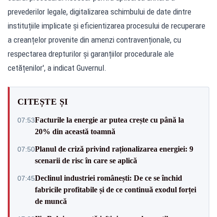
prevederilor legale, digitalizarea schimbului de date dintre
instituțiile implicate și eficientizarea procesului de recuperare
a creanțelor provenite din amenzi contravenționale, cu
respectarea drepturilor și garanțiilor procedurale ale
cetățenilor', a indicat Guvernul.
CITEȘTE ȘI
Facturile la energie ar putea crește cu până la
07:53
20% din această toamnă
Planul de criză privind raționalizarea energiei: 9
07:50
scenarii de risc în care se aplică
Declinul industriei românești: De ce se închid
07:45
fabricile profitabile și de ce continuă exodul forței
de muncă