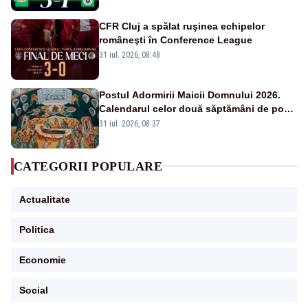
CFR Cluj a spălat ruşinea echipelor
româneşti în Conference League
31 iul. 2026, 08:48
Postul Adormirii Maicii Domnului 2026.
Calendarul celor două săptămâni de post
și zilele cu dezlegare la pește
31 iul. 2026, 08:37
CATEGORII POPULARE
Actualitate
Politica
Economie
Social