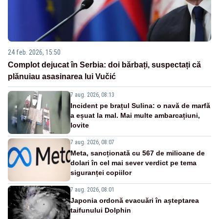
24 feb. 2026, 15:50
Complot dejucat în Serbia: doi bărbați, suspectați că
plănuiau asasinarea lui Vučić
7 aug. 2026, 08:13
Incident pe brațul Sulina: o navă de marfă
a eșuat la mal. Mai multe ambarcațiuni,
lovite
7 aug. 2026, 08:07
Meta, sancționată cu 567 de milioane de
dolari în cel mai sever verdict pe tema
siguranței copiilor
7 aug. 2026, 08:01
Japonia ordonă evacuări în așteptarea
taifunului Dolphin