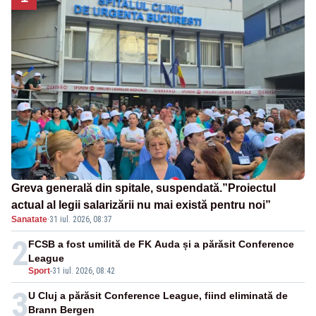
Greva generală din spitale, suspendată.”Proiectul
actual al legii salarizării nu mai există pentru noi”
Sanatate
·
31 iul. 2026, 08:37
2
FCSB a fost umilită de FK Auda și a părăsit Conference
League
Sport
-
31 iul. 2026, 08:42
3
U Cluj a părăsit Conference League, fiind eliminată de
Brann Bergen