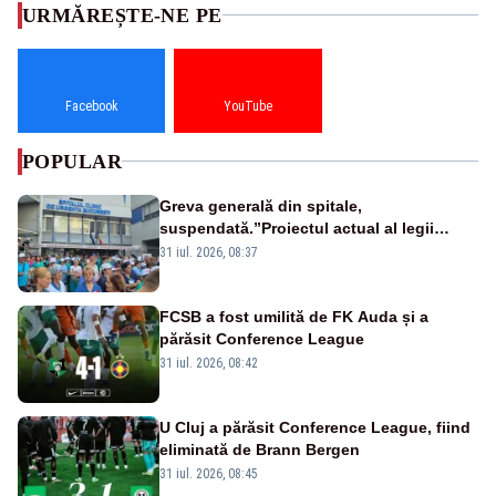
URMĂREȘTE-NE PE
Facebook
YouTube
POPULAR
Greva generală din spitale,
suspendată.”Proiectul actual al legii
salarizării nu mai există pentru noi”
31 iul. 2026, 08:37
FCSB a fost umilită de FK Auda și a
părăsit Conference League
31 iul. 2026, 08:42
U Cluj a părăsit Conference League, fiind
eliminată de Brann Bergen
31 iul. 2026, 08:45