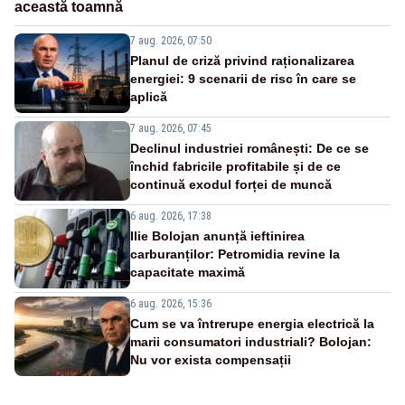
această toamnă
7 aug. 2026, 07:50
Planul de criză privind raționalizarea
energiei: 9 scenarii de risc în care se
aplică
7 aug. 2026, 07:45
Declinul industriei românești: De ce se
închid fabricile profitabile și de ce
continuă exodul forței de muncă
6 aug. 2026, 17:38
Ilie Bolojan anunță ieftinirea
carburanților: Petromidia revine la
capacitate maximă
6 aug. 2026, 15:36
Cum se va întrerupe energia electrică la
marii consumatori industriali? Bolojan:
Nu vor exista compensații