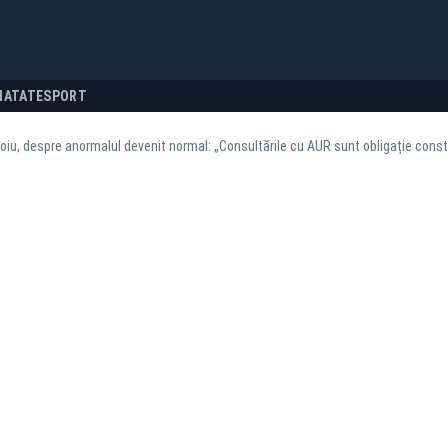
NATATE
SPORT
toiu, despre anormalul devenit normal: „Consultările cu AUR sunt obligație const