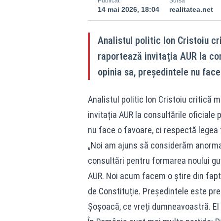
Publicat
Sursă
14 mai 2026, 18:04
realitatea.net
Analistul politic Ion Cristoiu cr
raportează invitația AUR la con
opinia sa, președintele nu fac
Analistul politic Ion Cristoiu critică 
invitația AUR la consultările oficiale
nu face o favoare, ci respectă legea
„Noi am ajuns să considerăm anormalul
consultări pentru formarea noului guv
AUR. Noi acum facem o știre din fapt
de Constituție. Președintele este preșe
Șoșoacă, ce vreți dumneavoastră. El nu