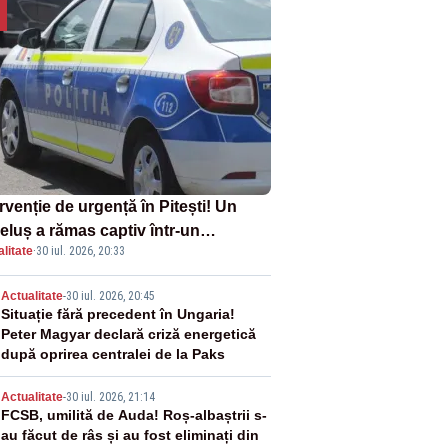
rvenție de urgență în Pitești! Un
eluș a rămas captiv într-un
litate
·
30 iul. 2026, 20:33
oturism din cauza unei defecțiuni
2
Actualitate
-
30 iul. 2026, 20:45
Situație fără precedent în Ungaria!
Peter Magyar declară criză energetică
după oprirea centralei de la Paks
3
Actualitate
-
30 iul. 2026, 21:14
FCSB, umilită de Auda! Roș-albaștrii s-
au făcut de râs și au fost eliminați din