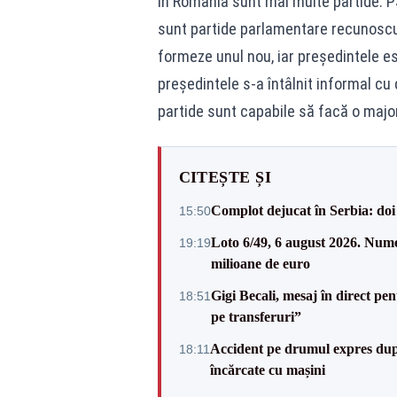
În România sunt mai multe partide: P
sunt partide parlamentare recunoscut
formeze unul nou, iar președintele e
președintele s-a întâlnit informal cu
partide sunt capabile să facă o major
CITEȘTE ȘI
Complot dejucat în Serbia: doi 
15:50
Loto 6/49, 6 august 2026. Nume
19:19
milioane de euro
Gigi Becali, mesaj în direct p
18:51
pe transferuri”
Accident pe drumul expres după
18:11
încărcate cu mașini