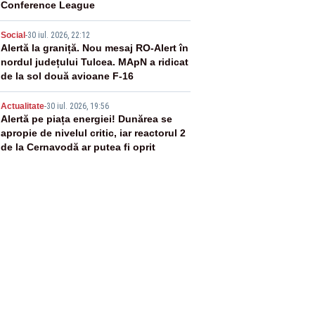
Conference League
4
Social
-
30 iul. 2026, 22:12
Alertă la graniță. Nou mesaj RO-Alert în
nordul județului Tulcea. MApN a ridicat
de la sol două avioane F-16
5
Actualitate
-
30 iul. 2026, 19:56
Alertă pe piața energiei! Dunărea se
apropie de nivelul critic, iar reactorul 2
de la Cernavodă ar putea fi oprit