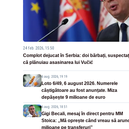
24 feb. 2026, 15:50
Complot dejucat în Serbia: doi bărbați, suspectaț
că plănuiau asasinarea lui Vučić
6 aug. 2026, 19:19
Loto 6/49, 6 august 2026. Numerele
câștigătoare au fost anunțate. Miza
depășește 9 milioane de euro
6 aug. 2026, 18:51
Gigi Becali, mesaj în direct pentru MM
Stoica: „Mă oprește când vreau să arun
milioane pe transferuri”