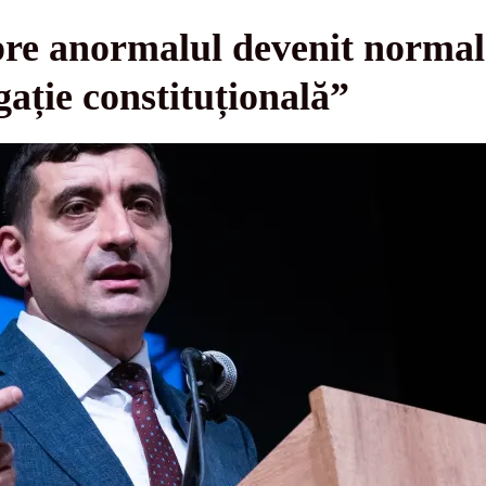
pre anormalul devenit normal
ație constituțională”