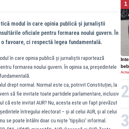
1
itică modul în care opinia publică și jurnaliștii
sultările oficiale pentru formarea noului guvern. În
e o favoare, ci respectă legea fundamentală.
modul în care opinia publică și jurnaliștii raportează
Inte
 pentru formarea noului guvern. În opinia sa, președintele
beb
Actua
aut
 fundamentală.
 drept normal. Normal este ca, potrivit Constituției, la
ern să fie invitate toate partidele parlamentare, inclusiv
ul că este invitat AUR? Nu, acesta este un fapt prevăzut
dintele întregului electorat – și al celui AUR, și al celui
 se poate întâlni doar cu niște 'tipșilici' informal.