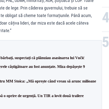
SD, PNL, UDMR, minorități, AUR, Șoșoacă și CUP. Toate
e de lege. Prin căderea guvernului, trebuie să se
ste obligat să cheme toate formațiunile. Până acum,
 doar câțiva lideri, dar miza este dacă acele câteva
itate.”
bărbați, suspectați că plănuiau asasinarea lui Vučić
rele câștigătoare au fost anunțate. Miza depășește 9
entru MM Stoica: „Mă oprește când vreau să arunc milioane
 o oprire de urgență. Un TIR a lovit două trailere