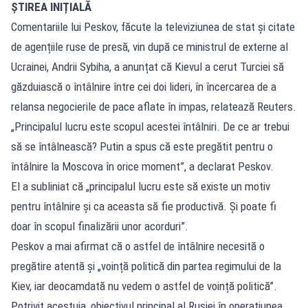
ȘTIREA INIȚIALĂ
Comentariile lui Peskov, făcute la televiziunea de stat și citate
de agențiile ruse de presă, vin după ce ministrul de externe al
Ucrainei, Andrii Sybiha, a anunțat că Kievul a cerut Turciei să
găzduiască o întâlnire între cei doi lideri, în încercarea de a
relansa negocierile de pace aflate în impas, relatează
Reuters
.
„Principalul lucru este scopul acestei întâlniri. De ce ar trebui
să se întâlnească? Putin a spus că este pregătit pentru o
întâlnire la Moscova în orice moment”, a declarat Peskov.
El a subliniat că „principalul lucru este să existe un motiv
pentru întâlnire și ca aceasta să fie productivă. Și poate fi
doar în scopul finalizării unor acorduri”.
Peskov a mai afirmat că o astfel de întâlnire necesită o
pregătire atentă și „voință politică din partea regimului de la
Kiev, iar deocamdată nu vedem o astfel de voință politică”.
Potrivit acestuia, obiectivul principal al Rusiei în operațiunea