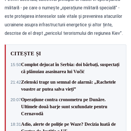
militară - pe care o numește „operațiune militară specială” -
este protejarea intereselor sale vitale și prevenirea atacurilor
ucrainene asupra infrastructurii energetice și altor ținte,
descrise de el drept „pericolul terorismului din regiunea Kiev”.
CITEȘTE ȘI
Complot dejucat în Serbia: doi bărbați, suspectați
15:50
că plănuiau asasinarea lui Vučić
Zelenski trage un semnal de alarmă: „Rachetele
21:42
voastre ar putea salva vieți”
Operațiune contra cronometru pe Dunăre.
20:07
Ultimele două barje sunt scufundate pentru
Cernavodă
Adio, alerte de poliție pe Waze? Decizia luată de
18:31