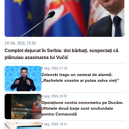
24 feb. 2026, 15:50
Complot dejucat în Serbia: doi bărbați, suspectați că
plănuiau asasinarea lui Vučić
8 aug. 2026, 21:42
Zelenski trage un semnal de alarmă:
„Rachetele voastre ar putea salva vieți”
8 aug. 2026, 20:07
Operațiune contra cronometru pe Dunăre.
Ultimele două barje sunt scufundate
pentru Cernavodă
8 aug. 2026, 18:31