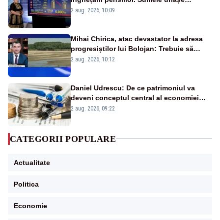
pierdute de fiecare român
2 aug. 2026, 10:09
Mihai Chirica, atac devastator la adresa
progresiștilor lui Bolojan: Trebuie să
protejăm și natura, dar nu șținem omaneii
2 aug. 2026, 10:12
în stare permanentă de alertă
Daniel Udrescu: De ce patrimoniul va
deveni conceptul central al economiei
viitoare?
2 aug. 2026, 09:22
CATEGORII POPULARE
Actualitate
Politica
Economie