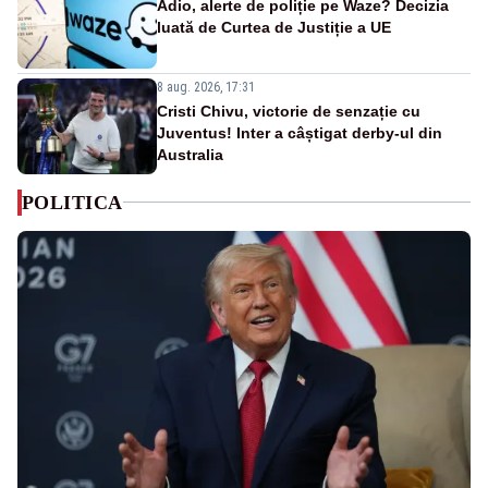
Adio, alerte de poliție pe Waze? Decizia
luată de Curtea de Justiție a UE
8 aug. 2026, 17:31
Cristi Chivu, victorie de senzație cu
Juventus! Inter a câștigat derby-ul din
Australia
POLITICA