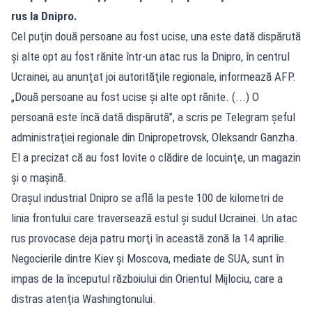
rus la Dnipro.
Cel puţin două persoane au fost ucise, una este dată dispărută
şi alte opt au fost rănite într-un atac rus la Dnipro, în centrul
Ucrainei, au anunţat joi autorităţile regionale, informează AFP.
„Două persoane au fost ucise şi alte opt rănite. (...) O
persoană este încă dată dispărută”, a scris pe Telegram şeful
administraţiei regionale din Dnipropetrovsk, Oleksandr Ganzha.
El a precizat că au fost lovite o clădire de locuinţe, un magazin
şi o maşină.
Oraşul industrial Dnipro se află la peste 100 de kilometri de
linia frontului care traversează estul şi sudul Ucrainei. Un atac
rus provocase deja patru morţi în această zonă la 14 aprilie.
Negocierile dintre Kiev şi Moscova, mediate de SUA, sunt în
impas de la începutul războiului din Orientul Mijlociu, care a
distras atenţia Washingtonului.