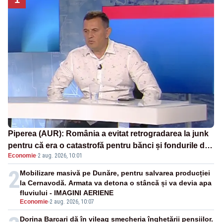
Piperea (AUR): România a evitat retrogradarea la junk
pentru că era o catastrofă pentru bănci și fondurile de
Economie
·
2 aug. 2026, 10:01
pensii
2
Mobilizare masivă pe Dunăre, pentru salvarea producției
la Cernavodă. Armata va detona o stâncă și va devia apa
fluviului - IMAGINI AERIENE
Economie
-
2 aug. 2026, 10:07
Dorina Barcari dă în vileag șmecheria înghețării pensiilor.