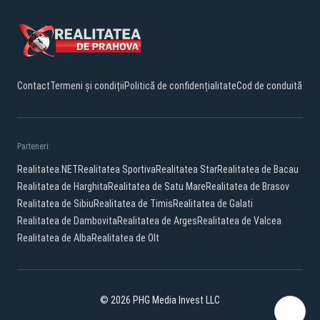
Contact
Termeni și condiții
Politică de confidențialitate
Cod de conduită
Parteneri:
Realitatea.NET
Realitatea Sportiva
Realitatea Star
Realitatea de Bacau
Realitatea de Harghita
Realitatea de Satu Mare
Realitatea de Brasov
Realitatea de Sibiu
Realitatea de Timis
Realitatea de Galati
Realitatea de Dambovita
Realitatea de Arges
Realitatea de Valcea
Realitatea de Alba
Realitatea de Olt
© 2026 PHG Media Invest LLC
Facebook
YouTube