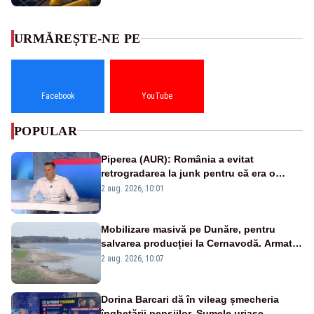
URMĂREȘTE-NE PE
Facebook
YouTube
POPULAR
Piperea (AUR): România a evitat
retrogradarea la junk pentru că era o
catastrofă pentru bănci și fondurile de
2 aug. 2026, 10:01
pensii
Mobilizare masivă pe Dunăre, pentru
salvarea producției la Cernavodă. Armata
va detona o stâncă și va devia apa
2 aug. 2026, 10:07
fluviului - IMAGINI AERIENE
Dorina Barcari dă în vileag șmecheria
înghețării pensiilor. Sumele uriașe