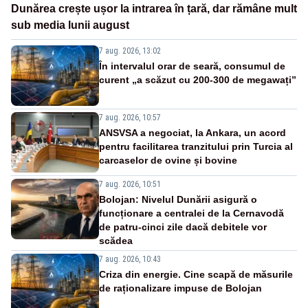
Dunărea crește ușor la intrarea în țară, dar rămâne mult
sub media lunii august
7 aug. 2026, 13:02
În intervalul orar de seară, consumul de
curent „a scăzut cu 200-300 de megawați”
7 aug. 2026, 10:57
ANSVSA a negociat, la Ankara, un acord
pentru facilitarea tranzitului prin Turcia al
carcaselor de ovine și bovine
7 aug. 2026, 10:51
Bolojan: Nivelul Dunării asigură o
funcționare a centralei de la Cernavodă
de patru-cinci zile dacă debitele vor
scădea
7 aug. 2026, 10:43
Criza din energie. Cine scapă de măsurile
de raționalizare impuse de Bolojan