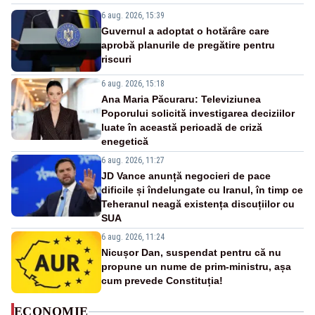
6 aug. 2026, 15:39
Guvernul a adoptat o hotărâre care
aprobă planurile de pregătire pentru
riscuri
6 aug. 2026, 15:18
Ana Maria Păcuraru: Televiziunea
Poporului solicită investigarea deciziilor
luate în această perioadă de criză
enegetică
6 aug. 2026, 11:27
JD Vance anunță negocieri de pace
dificile și îndelungate cu Iranul, în timp ce
Teheranul neagă existența discuțiilor cu
SUA
6 aug. 2026, 11:24
Nicușor Dan, suspendat pentru că nu
propune un nume de prim-ministru, așa
cum prevede Constituția!
ECONOMIE