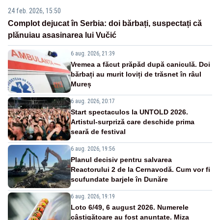
24 feb. 2026, 15:50
Complot dejucat în Serbia: doi bărbați, suspectați că
plănuiau asasinarea lui Vučić
6 aug. 2026, 21:39
Vremea a făcut prăpăd după caniculă. Doi
bărbați au murit loviți de trăsnet în râul
Mureș
6 aug. 2026, 20:17
Start spectaculos la UNTOLD 2026.
Artistul-surpriză care deschide prima
seară de festival
6 aug. 2026, 19:56
Planul decisiv pentru salvarea
Reactorului 2 de la Cernavodă. Cum vor fi
scufundate barjele în Dunăre
6 aug. 2026, 19:19
Loto 6/49, 6 august 2026. Numerele
câștigătoare au fost anunțate. Miza