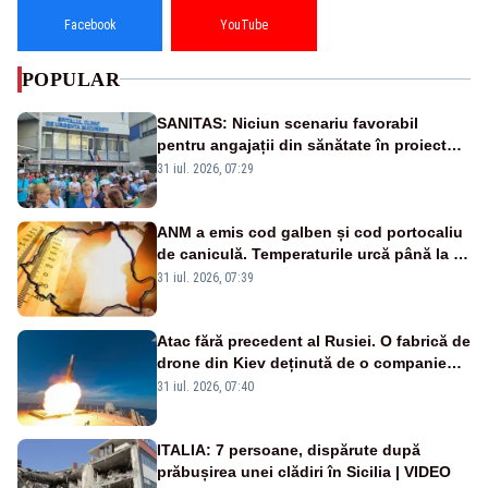
Facebook
YouTube
POPULAR
SANITAS: Niciun scenariu favorabil
pentru angajații din sănătate în proiectul
Legii salarizării
31 iul. 2026, 07:29
ANM a emis cod galben și cod portocaliu
de caniculă. Temperaturile urcă până la 38
de grade, iar nopțile devin tropicale
31 iul. 2026, 07:39
Atac fără precedent al Rusiei. O fabrică de
drone din Kiev deținută de o companie
americană, distrusă de o rachetă
31 iul. 2026, 07:40
rusească
ITALIA: 7 persoane, dispărute după
prăbușirea unei clădiri în Sicilia | VIDEO