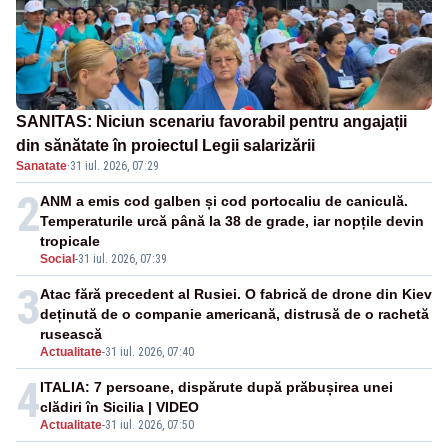
SANITAS: Niciun scenariu favorabil pentru angajații
din sănătate în proiectul Legii salarizării
Sanatate
·
31 iul. 2026, 07:29
2
ANM a emis cod galben și cod portocaliu de caniculă.
Temperaturile urcă până la 38 de grade, iar nopțile devin
tropicale
Social
-
31 iul. 2026, 07:39
3
Atac fără precedent al Rusiei. O fabrică de drone din Kiev
deținută de o companie americană, distrusă de o rachetă
rusească
Actualitate
-
31 iul. 2026, 07:40
4
ITALIA: 7 persoane, dispărute după prăbușirea unei
clădiri în Sicilia | VIDEO
Actualitate
-
31 iul. 2026, 07:50