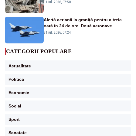
31 iul. 2026, 07:50
Alertă aeriană la graniță pentru a treia
oară în 24 de ore. Două aeronave
Eurofighter britanice au fost ridicate de la
31 iul. 2026, 07:24
sol
CATEGORII POPULARE
Actualitate
Politica
Economie
Social
Sport
Sanatate