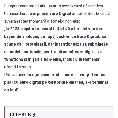
Europarlamentarul
Luis Lazarus
avertizează că inițiativa
Comisiei Europene privind
Euro Digital
ar putea afecta direct
suveranitatea monetară a statelor non-euro.
„
În 2023 a apărut această inițiativă a Ursulei von der
Leyen de a înlocui, de fapt, cash-ul cu Euro Digital. Ea
spune că îl protejează, dar intenționează să submineze
monedele naționale, pentru că acest euro digital va
funcționa și în țările non-euro, inclusiv în România
”,
afirmă Lazarus.
Potrivit acestuia, „
în momentul în care se vor putea face
plăți cu euro digital pe teritoriul României, s-a terminat
cu leul
”.
CITEȘTE ȘI