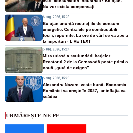
marii consumatori industriali? Bolojan:
Nu vor exista compensații
6 aug. 2026, 15:33
Bolojan anunță restricțiile de consum
energetic. Centralele pe combustibili
fosili, repornite. La ore de vârf se va apela
la importuri - LIVE TEXT
6 aug. 2026, 15:24
Miza uriașă a scufundării barjelor.
Reactorul 2 de la Cernavodă poate primi o
nouă „gură de oxigen”
6 aug. 2026, 15:23
Alexandru Nazare, veste bună: Economia
României va crește în 2027, iar inflația va
scădea
URMĂREȘTE-NE PE