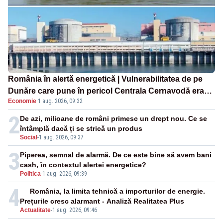
România în alertă energetică | Vulnerabilitatea de pe
Dunăre care pune în pericol Centrala Cernavodă era
Economie
·
1 aug. 2026, 09:32
cunoscută de pe vremea lui Ceaușescu
2
De azi, milioane de români primesc un drept nou. Ce se
întâmplă dacă ți se strică un produs
Social
-
1 aug. 2026, 09:37
3
Piperea, semnal de alarmă. De ce este bine să avem bani
cash, în contextul alertei energetice?
Politica
-
1 aug. 2026, 09:39
4
România, la limita tehnică a importurilor de energie.
Prețurile cresc alarmant - Analiză Realitatea Plus
Actualitate
-
1 aug. 2026, 09:46