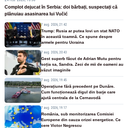
Complot dejucat în Serbia: doi bărbați, suspectați că
plănuiau asasinarea lui Vučić
7 aug. 2026, 21:42
Trump: Rusia ar putea lovi un stat NATO
în această toamnă. Ce spune despre
armele pentru Ucraina
7 aug. 2026, 20:43
Gest superb făcut de Adrian Mutu pentru
soția sa, Sandra. Zeci de mii de oameni au
văzut imaginile
7 aug. 2026, 19:45
Operațiune fără precedent pe Dunăre.
Cum funcționează digul din barje care
ajută centrala de la Cernavodă
7 aug. 2026, 19:17
România, sub monitorizarea Comisiei
Europene din cauza crizei energetice. Ce
cere Victor Negrescu