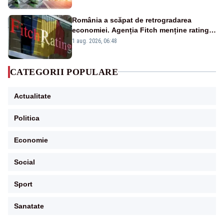
România a scăpat de retrogradarea
economiei. Agenția Fitch menține ratingul
„BBB-” cu perspectivă negativă
1 aug. 2026, 06:48
CATEGORII POPULARE
Actualitate
Politica
Economie
Social
Sport
Sanatate