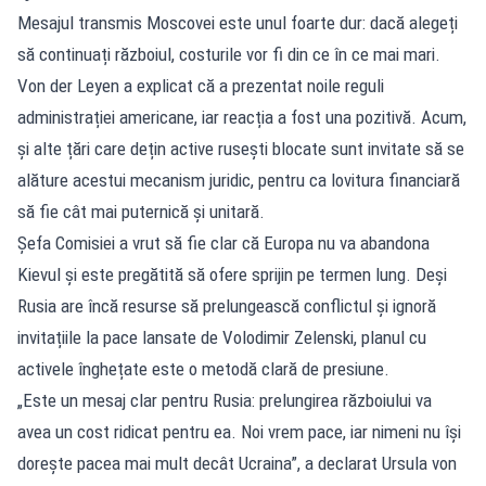
Mesajul transmis Moscovei este unul foarte dur: dacă alegeți
să continuați războiul, costurile vor fi din ce în ce mai mari.
Von der Leyen a explicat că a prezentat noile reguli
administrației americane, iar reacția a fost una pozitivă. Acum,
și alte țări care dețin active rusești blocate sunt invitate să se
alăture acestui mecanism juridic, pentru ca lovitura financiară
să fie cât mai puternică și unitară.
Șefa Comisiei a vrut să fie clar că Europa nu va abandona
Kievul și este pregătită să ofere sprijin pe termen lung. Deși
Rusia are încă resurse să prelungească conflictul și ignoră
invitațiile la pace lansate de Volodimir Zelenski, planul cu
activele înghețate este o metodă clară de presiune.
„Este un mesaj clar pentru Rusia: prelungirea războiului va
avea un cost ridicat pentru ea. Noi vrem pace, iar nimeni nu își
dorește pacea mai mult decât Ucraina”, a declarat Ursula von