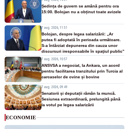
Ședința de guvern se amână pentru ora
15:00. Bolojan nu a obținut toate avizele
7 aug. 2026, 11:51
Bolojan, despre legea salarizării: „Ar
putea fi adoptată în perioada următoare.
S-a întârziat depunerea din cauza unor
discursuri iresponsabile în spaţiul public”
7 aug. 2026, 10:57
ANSVSA a negociat, la Ankara, un acord
pentru facilitarea tranzitului prin Turcia al
carcaselor de ovine și bovine
7 aug. 2026, 09:49
Senatorii și deputații rămân la muncă.
Sesiunea extraordinară, prelungită până
la votul pe legea salarizării
ECONOMIE