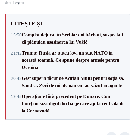
der Leyen.
CITEȘTE ȘI
Complot dejucat în Serbia: doi bărbați, suspectați
15:50
că plănuiau asasinarea lui Vučić
Trump: Rusia ar putea lovi un stat NATO în
21:42
această toamnă. Ce spune despre armele pentru
Ucraina
Gest superb făcut de Adrian Mutu pentru soția sa,
20:43
Sandra. Zeci de mii de oameni au văzut imaginile
Operațiune fără precedent pe Dunăre. Cum
19:45
funcționează digul din barje care ajută centrala de
la Cernavodă