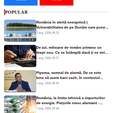
POPULAR
România în alertă energetică |
Vulnerabilitatea de pe Dunăre care pune
în pericol Centrala Cernavodă era
1 aug. 2026, 09:32
cunoscută de pe vremea lui Ceaușescu
De azi, milioane de români primesc un
drept nou. Ce se întâmplă dacă ți se strică
un produs
1 aug. 2026, 09:37
Piperea, semnal de alarmă. De ce este
bine să avem bani cash, în contextul
alertei energetice?
1 aug. 2026, 09:39
România, la limita tehnică a importurilor
de energie. Prețurile cresc alarmant -
Analiză Realitatea Plus
1 aug. 2026, 09:46