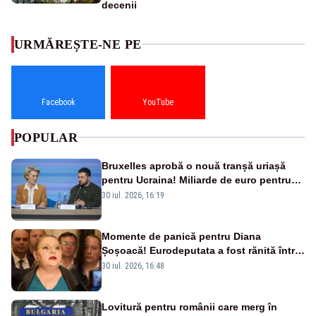
decenii
URMĂREȘTE-NE PE
Facebook
YouTube
POPULAR
Bruxelles aprobă o nouă tranșă uriașă
pentru Ucraina! Miliarde de euro pentru
armament și apărare
30 iul. 2026, 16:19
Momente de panică pentru Diana
Șoșoacă! Eurodeputata a fost rănită într-
un accident rutier
30 iul. 2026, 16:48
Lovitură pentru românii care merg în