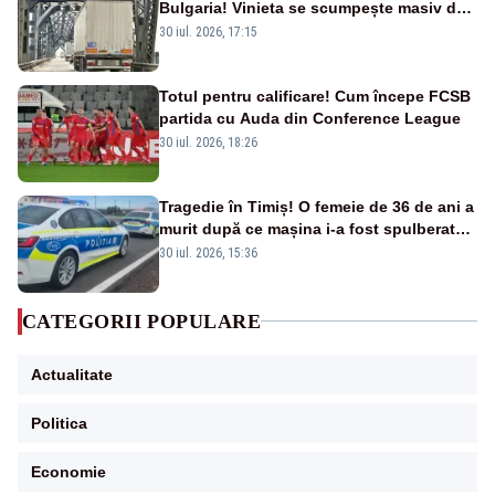
Bulgaria! Vinieta se scumpește masiv de
la 1 august
30 iul. 2026, 17:15
Totul pentru calificare! Cum începe FCSB
partida cu Auda din Conference League
30 iul. 2026, 18:26
Tragedie în Timiș! O femeie de 36 de ani a
murit după ce mașina i-a fost spulberată
de tren
30 iul. 2026, 15:36
CATEGORII POPULARE
Actualitate
Politica
Economie