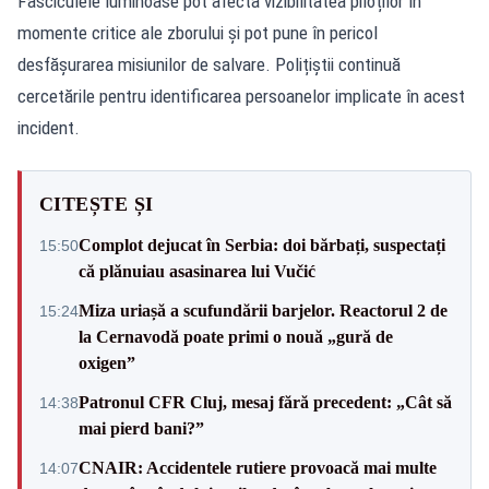
Fasciculele luminoase pot afecta vizibilitatea piloților în
momente critice ale zborului și pot pune în pericol
desfășurarea misiunilor de salvare. Polițiștii continuă
cercetările pentru identificarea persoanelor implicate în acest
incident.
CITEȘTE ȘI
Complot dejucat în Serbia: doi bărbați, suspectați
15:50
că plănuiau asasinarea lui Vučić
Miza uriașă a scufundării barjelor. Reactorul 2 de
15:24
la Cernavodă poate primi o nouă „gură de
oxigen”
Patronul CFR Cluj, mesaj fără precedent: „Cât să
14:38
mai pierd bani?”
CNAIR: Accidentele rutiere provoacă mai multe
14:07