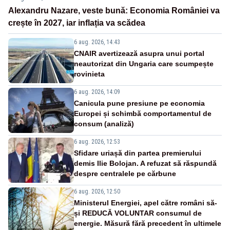
Alexandru Nazare, veste bună: Economia României va
crește în 2027, iar inflația va scădea
6 aug. 2026, 14:43
CNAIR avertizează asupra unui portal
neautorizat din Ungaria care scumpește
rovinieta
6 aug. 2026, 14:09
Canicula pune presiune pe economia
Europei și schimbă comportamentul de
consum (analiză)
6 aug. 2026, 12:53
Sfidare uriașă din partea premierului
demis Ilie Bolojan. A refuzat să răspundă
despre centralele pe cărbune
6 aug. 2026, 12:50
Ministerul Energiei, apel către români să-
și REDUCĂ VOLUNTAR consumul de
energie. Măsură fără precedent în ultimele