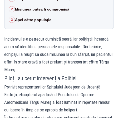
Misiunea putea fi compromisă
2
Apel către populație
3
Incidentul s-a petrecut duminică seară, iar polițiștii încearcă
acum să identifice persoanele responsabile. Din fericire,
echipajul a reușit să ducă misiunea la bun sfârșit, iar pacientul
aflat în stare gravă a fost preluat și transportat către Târgu
Mureș.
Piloții au cerut intervenția Poliției
Potrivit reprezentanților Spitalului Județean de Urgență
Bistrița, elicopterul aparținând Punctului de Operare
Aeromedicală Târgu Mureș a fost luminat în repetate rânduri
cu lasere în timp ce se apropia de heliport.
În timpul manevrelor de aterizare, echipajul a solicitat sprijinul