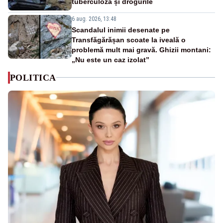
tuberculoza și drogurile
6 aug. 2026, 13:48
Scandalul inimii desenate pe
Transfăgărășan scoate la iveală o
problemă mult mai gravă. Ghizii montani:
„Nu este un caz izolat”
POLITICA