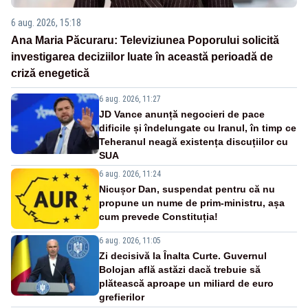
6 aug. 2026, 15:18
Ana Maria Păcuraru: Televiziunea Poporului solicită
investigarea deciziilor luate în această perioadă de
criză enegetică
6 aug. 2026, 11:27
JD Vance anunță negocieri de pace
dificile și îndelungate cu Iranul, în timp ce
Teheranul neagă existența discuțiilor cu
SUA
6 aug. 2026, 11:24
Nicușor Dan, suspendat pentru că nu
propune un nume de prim-ministru, așa
cum prevede Constituția!
6 aug. 2026, 11:05
Zi decisivă la Înalta Curte. Guvernul
Bolojan află astăzi dacă trebuie să
plătească aproape un miliard de euro
grefierilor