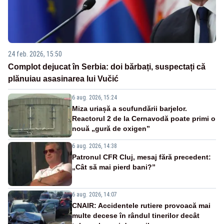
24 feb. 2026, 15:50
Complot dejucat în Serbia: doi bărbați, suspectați că
plănuiau asasinarea lui Vučić
6 aug. 2026, 15:24
Miza uriașă a scufundării barjelor.
Reactorul 2 de la Cernavodă poate primi o
nouă „gură de oxigen”
6 aug. 2026, 14:38
Patronul CFR Cluj, mesaj fără precedent:
„Cât să mai pierd bani?”
6 aug. 2026, 14:07
CNAIR: Accidentele rutiere provoacă mai
multe decese în rândul tinerilor decât