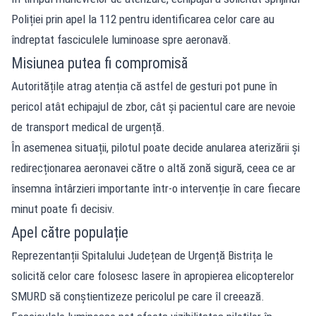
Poliției prin apel la 112 pentru identificarea celor care au
îndreptat fasciculele luminoase spre aeronavă.
Misiunea putea fi compromisă
Autoritățile atrag atenția că astfel de gesturi pot pune în
pericol atât echipajul de zbor, cât și pacientul care are nevoie
de transport medical de urgență.
În asemenea situații, pilotul poate decide anularea aterizării și
redirecționarea aeronavei către o altă zonă sigură, ceea ce ar
însemna întârzieri importante într-o intervenție în care fiecare
minut poate fi decisiv.
Apel către populație
Reprezentanții Spitalului Județean de Urgență Bistrița le
solicită celor care folosesc lasere în apropierea elicopterelor
SMURD să conștientizeze pericolul pe care îl creează.