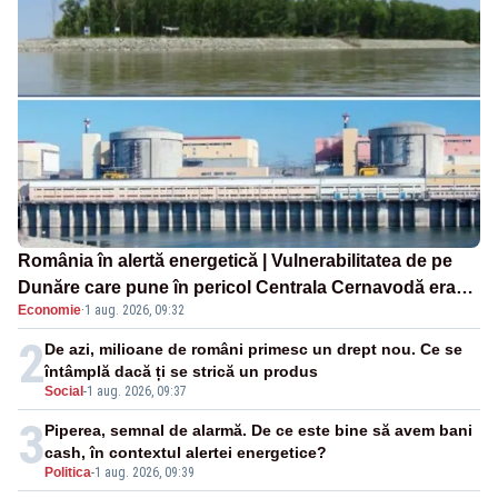
România în alertă energetică | Vulnerabilitatea de pe
Dunăre care pune în pericol Centrala Cernavodă era
Economie
·
1 aug. 2026, 09:32
cunoscută de pe vremea lui Ceaușescu
2
De azi, milioane de români primesc un drept nou. Ce se
întâmplă dacă ți se strică un produs
Social
-
1 aug. 2026, 09:37
3
Piperea, semnal de alarmă. De ce este bine să avem bani
cash, în contextul alertei energetice?
Politica
-
1 aug. 2026, 09:39