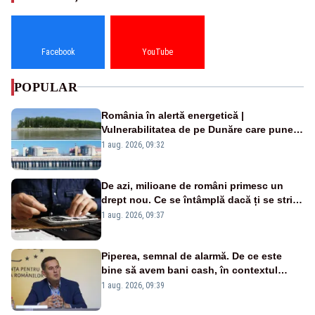
Facebook
YouTube
POPULAR
România în alertă energetică |
Vulnerabilitatea de pe Dunăre care pune
în pericol Centrala Cernavodă era
1 aug. 2026, 09:32
cunoscută de pe vremea lui Ceaușescu
De azi, milioane de români primesc un
drept nou. Ce se întâmplă dacă ți se strică
un produs
1 aug. 2026, 09:37
Piperea, semnal de alarmă. De ce este
bine să avem bani cash, în contextul
alertei energetice?
1 aug. 2026, 09:39