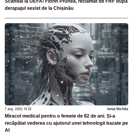
Scandal la UEFA! Florin Prunea, reclamat de FRF după
derapajul sexist de la Chișinău
7 aug. 2026, 18:25
Ionuț Nichita
Miracol medical pentru o femeie de 82 de ani. Și-a
recăpătat vederea cu ajutorul unei tehnologii bazate pe
AI