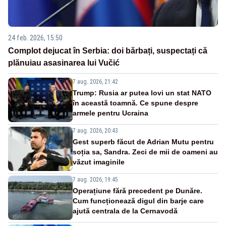
24 feb. 2026, 15:50
Complot dejucat în Serbia: doi bărbați, suspectați că
plănuiau asasinarea lui Vučić
7 aug. 2026, 21:42
Trump: Rusia ar putea lovi un stat NATO
în această toamnă. Ce spune despre
armele pentru Ucraina
7 aug. 2026, 20:43
Gest superb făcut de Adrian Mutu pentru
soția sa, Sandra. Zeci de mii de oameni au
văzut imaginile
7 aug. 2026, 19:45
Operațiune fără precedent pe Dunăre.
Cum funcționează digul din barje care
ajută centrala de la Cernavodă