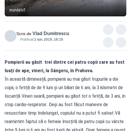
inundatii1
Vlad Dumitrescu
Scris de
Publicat:
1 iun. 2019, 16:10
Pompierii au găsit trei dintre cei patru copii care au fost
luați de ape, vineri, la Sângeru, în Prahova.
În această dimineață, pompieriii au mai găsit trupurile a doi
copii, o fetiță de de 9 luni și un băiat de 6 ani, la 3 kilometri de
locuință.Vineri seară, pompierii au găsit tot o fetiță, de 3 ani, în
stop cardio-respirator. Deși au fost făcut manevre de
resuscitare timp îndelungat, copiulul nu a putut fi salvat.Vă
reamintim faptul că o femeie însoțită de patru copii cu vârste
între 9 luni și 6 ani au fost luați de viitură. Doar femeia a reușit