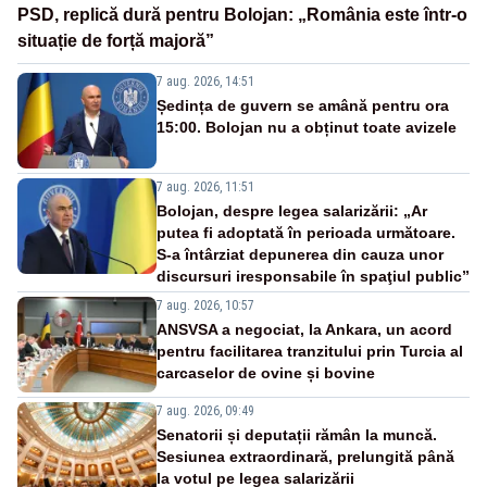
PSD, replică dură pentru Bolojan: „România este într-o
situație de forță majoră”
7 aug. 2026, 14:51
Ședința de guvern se amână pentru ora
15:00. Bolojan nu a obținut toate avizele
7 aug. 2026, 11:51
Bolojan, despre legea salarizării: „Ar
putea fi adoptată în perioada următoare.
S-a întârziat depunerea din cauza unor
discursuri iresponsabile în spaţiul public”
7 aug. 2026, 10:57
ANSVSA a negociat, la Ankara, un acord
pentru facilitarea tranzitului prin Turcia al
carcaselor de ovine și bovine
7 aug. 2026, 09:49
Senatorii și deputații rămân la muncă.
Sesiunea extraordinară, prelungită până
la votul pe legea salarizării