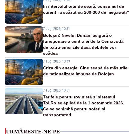
În intervalul orar de seară, consumul de
curent „a scăzut cu 200-300 de megawați”
7 aug. 2026, 10:51
Bolojan: Nivelul Dunării asigură o
funcționare a centralei de la Cernavodă
de patru-cinci zile dacă debitele vor
scădea
7 aug. 2026, 10:43
Criza din energie. Cine scapă de măsurile
de raționalizare impuse de Bolojan
7 aug. 2026, 10:01
Tarifele pentru rovinietă și sistemul
TollRo se aplică de la 1 octombrie 2026.
Ce se schimbă pentru șoferi și
transportatori
URMĂREȘTE-NE PE