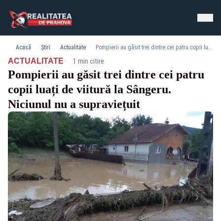
Acasă
Știri
Actualitate
Pompierii au găsit trei dintre cei patru copii luați de viitură la Sângeru. Niciunul nu a supraviețuit
·
ACTUALITATE
1 min citire
Pompierii au găsit trei dintre cei patru
copii luați de viitură la Sângeru.
Niciunul nu a supraviețuit