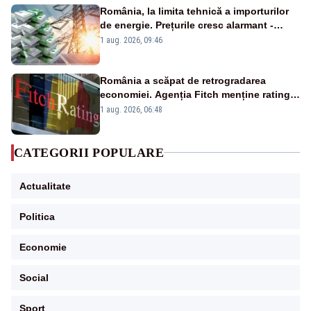
România, la limita tehnică a importurilor
de energie. Prețurile cresc alarmant -
Analiză Realitatea Plus
1 aug. 2026, 09:46
România a scăpat de retrogradarea
economiei. Agenția Fitch menține ratingul
„BBB-” cu perspectivă negativă
1 aug. 2026, 06:48
CATEGORII POPULARE
Actualitate
Politica
Economie
Social
Sport