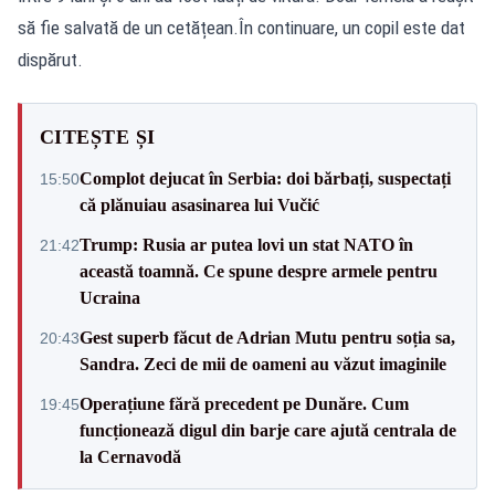
să fie salvată de un cetățean.În continuare, un copil este dat
dispărut.
CITEȘTE ȘI
Complot dejucat în Serbia: doi bărbați, suspectați
15:50
că plănuiau asasinarea lui Vučić
Trump: Rusia ar putea lovi un stat NATO în
21:42
această toamnă. Ce spune despre armele pentru
Ucraina
Gest superb făcut de Adrian Mutu pentru soția sa,
20:43
Sandra. Zeci de mii de oameni au văzut imaginile
Operațiune fără precedent pe Dunăre. Cum
19:45
funcționează digul din barje care ajută centrala de
la Cernavodă