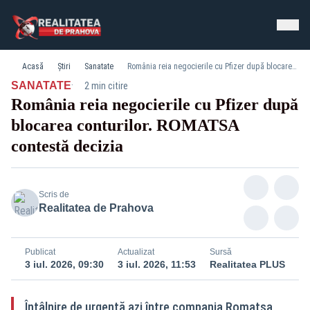
Acasă
Știri
Sanatate
România reia negocierile cu Pfizer după blocarea conturilor. ROMATSA contestă decizia
·
SANATATE
2 min citire
România reia negocierile cu Pfizer după
blocarea conturilor. ROMATSA
contestă decizia
Scris de
Realitatea de Prahova
Publicat
Actualizat
Sursă
3 iul. 2026, 09:30
3 iul. 2026, 11:53
Realitatea PLUS
Întâlnire de urgență azi între compania Romatsa,