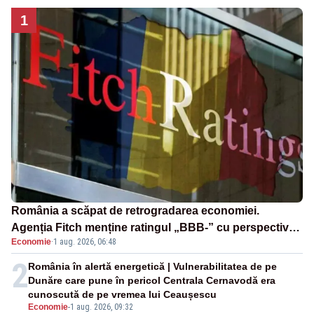
1
România a scăpat de retrogradarea economiei.
Agenția Fitch menține ratingul „BBB-” cu perspectivă
Economie
·
1 aug. 2026, 06:48
negativă
2
România în alertă energetică | Vulnerabilitatea de pe
Dunăre care pune în pericol Centrala Cernavodă era
cunoscută de pe vremea lui Ceaușescu
Economie
-
1 aug. 2026, 09:32