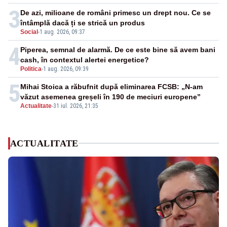
3
De azi, milioane de români primesc un drept nou. Ce se
întâmplă dacă ți se strică un produs
Social
-
1 aug. 2026, 09:37
4
Piperea, semnal de alarmă. De ce este bine să avem bani
cash, în contextul alertei energetice?
Politica
-
1 aug. 2026, 09:39
5
Mihai Stoica a răbufnit după eliminarea FCSB: „N-am
văzut asemenea greșeli în 190 de meciuri europene”
Actualitate
-
31 iul. 2026, 21:35
ACTUALITATE