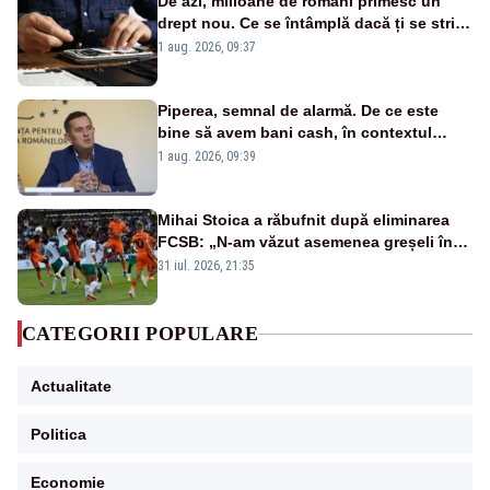
De azi, milioane de români primesc un
drept nou. Ce se întâmplă dacă ți se strică
un produs
1 aug. 2026, 09:37
Piperea, semnal de alarmă. De ce este
bine să avem bani cash, în contextul
alertei energetice?
1 aug. 2026, 09:39
Mihai Stoica a răbufnit după eliminarea
FCSB: „N-am văzut asemenea greșeli în
190 de meciuri europene”
31 iul. 2026, 21:35
CATEGORII POPULARE
Actualitate
Politica
Economie