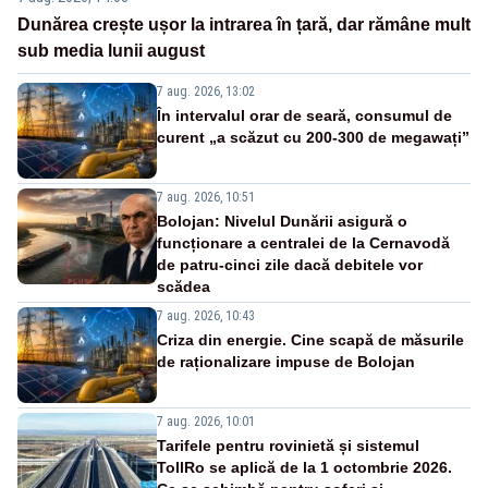
Dunărea crește ușor la intrarea în țară, dar rămâne mult
sub media lunii august
7 aug. 2026, 13:02
În intervalul orar de seară, consumul de
curent „a scăzut cu 200-300 de megawați”
7 aug. 2026, 10:51
Bolojan: Nivelul Dunării asigură o
funcționare a centralei de la Cernavodă
de patru-cinci zile dacă debitele vor
scădea
7 aug. 2026, 10:43
Criza din energie. Cine scapă de măsurile
de raționalizare impuse de Bolojan
7 aug. 2026, 10:01
Tarifele pentru rovinietă și sistemul
TollRo se aplică de la 1 octombrie 2026.