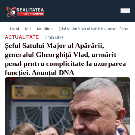
Acasă
Știri
Actualitate
Șeful Satului Major al Apărării, generalul Gheorghiță Vlad, urmărit penal pentru complicitate la uzurparea funcției. Anunțul DNA
·
ACTUALITATE
3 min citire
Șeful Satului Major al Apărării,
generalul Gheorghiță Vlad, urmărit
penal pentru complicitate la uzurparea
funcției. Anunțul DNA