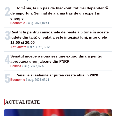
2
România, la un pas de blackout, tot mai dependentă
de importuri. Semnal de alarmă tras de un expert în
energie
Economie
-
3 aug. 2026, 07:51
3
Restricții pentru camioanele de peste 7,5 tone în aceste
județe din țară: circulația este interzisă luni, între orele
12:00 și 20:00
Actualitate
-
3 aug. 2026, 07:55
4
Senatul începe o nouă sesiune extraordinară pentru
aprobarea unor jaloane din PNRR
Politica
-
3 aug. 2026, 07:58
5
Pensiile și salariile ar putea crește abia în 2028
Economie
-
3 aug. 2026, 07:31
ACTUALITATE