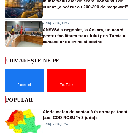
În intervalul orar de seară, consumul de
curent „a scăzut cu 200-300 de megawați”
7 aug. 2026, 10:57
ANSVSA a negociat, la Ankara, un acord
pentru facilitarea tranzitului prin Turcia al
carcaselor de ovine și bovine
URMĂREȘTE-NE PE
Facebook
YouTube
POPULAR
Alerte meteo de caniculă în aproape toată
țara. COD ROȘU în 3 județe
3 aug. 2026, 07:48