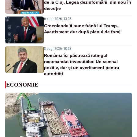
de la Cluj. Legea dezinformării, din nou în
discuție
8 aug. 2026, 13:35
Groenlanda îi pune frână lui Trump.
Avertisment dur după planul de foraj
8 aug. 2026, 10:38
România își păstrează ratingul
recomandat investițiilor. Un semnal
pozitiv, dar și un avertisment pentru
autorități
ECONOMIE