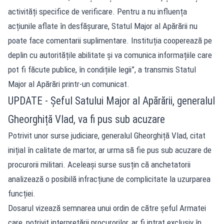
activități specifice de verificare. Pentru a nu influența
acțiunile aflate în desfășurare, Statul Major al Apărării nu
poate face comentarii suplimentare. Instituția cooperează pe
deplin cu autoritățile abilitate și va comunica informațiile care
pot fi făcute publice, în condițiile legii”, a transmis Statul
Major al Apărări printr-un comunicat.
UPDATE - Șeful Satului Major al Apărării, generalul
Gheorghiță Vlad, va fi pus sub acuzare
Potrivit unor surse judiciare, generalul Gheorghiță Vlad, citat
inițial în calitate de martor, ar urma să fie pus sub acuzare de
procurorii militari. Aceleași surse susțin că anchetatorii
analizează o posibilă infracțiune de complicitate la uzurparea
funcției.
Dosarul vizează semnarea unui ordin de către șeful Armatei
care, potrivit interpretării procurorilor, ar fi intrat exclusiv în