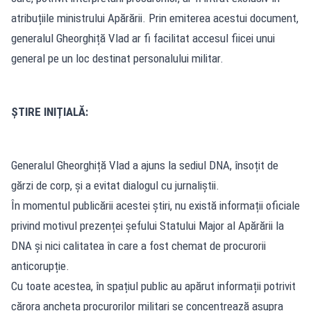
atribuțiile ministrului Apărării. Prin emiterea acestui document,
generalul Gheorghiță Vlad ar fi facilitat accesul fiicei unui
general pe un loc destinat personalului militar.
ȘTIRE INIȚIALĂ:
Generalul Gheorghiță Vlad a ajuns la sediul DNA, însoțit de
gărzi de corp, și a evitat dialogul cu jurnaliștii.
În momentul publicării acestei știri, nu există informații oficiale
privind motivul prezenței șefului Statului Major al Apărării la
DNA și nici calitatea în care a fost chemat de procurorii
anticorupție.
Cu toate acestea, în spațiul public au apărut informații potrivit
cărora ancheta procurorilor militari se concentrează asupra