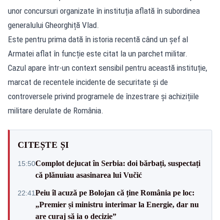
unor concursuri organizate în instituția aflată în subordinea
generalului Gheorghiță Vlad.
Este pentru prima dată în istoria recentă când un șef al
Armatei aflat în funcție este citat la un parchet militar.
Cazul apare într-un context sensibil pentru această instituție,
marcat de recentele incidente de securitate și de
controversele privind programele de înzestrare și achizițiile
militare derulate de România.
CITEȘTE ȘI
Complot dejucat în Serbia: doi bărbați, suspectați
15:50
că plănuiau asasinarea lui Vučić
Peiu îl acuză pe Bolojan că ține România pe loc:
22:41
„Premier și ministru interimar la Energie, dar nu
are curaj să ia o decizie”