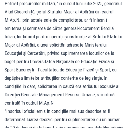
Potrivit procurorilor militari, ”în cursul lunii iulie 2025, generalul
Vlad Gheorghiță, șeful Statului Major al Apărării din cadrul
M.Ap.N., prin actele sale de complicitate, ar fi înlesnit
emiterea și semnarea de către general-locotenent Berdilă
Iulian, locțiitorul pentru operații și instrucție al Șefului Statului
Major al Apărării, a unei solicitări adresate Ministerului
Educației și Cercetării, privind suplimentarea locurilor de la
buget pentru Universitatea Națională de Educație Fizică și
Sport București - Facultatea de Educație Fizică și Sport, cu
depășirea limitelor atribuțiilor conferite de legislație, în
condițiile în care, solicitarea în cauză era atributul exclusiv al
Direcției Generale Management Resurse Umane, structură
centrală în cadrul M.Ap.N.
”Înscrisul oficial emis în condițiile mai sus descrise ar fi
determinat luarea deciziei pentru suplimentarea cu un număr
de 20 de locuri de la buget, prin promovarea candidaților admiși