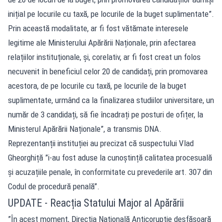
inițial pe locurile cu taxă, pe locurile de la buget suplimentate”.
Prin această modalitate, ar fi fost vătămate interesele
legitime ale Ministerului Apărării Naționale, prin afectarea
relațiilor instituționale, și, corelativ, ar fi fost creat un folos
necuvenit în beneficiul celor 20 de candidați, prin promovarea
acestora, de pe locurile cu taxă, pe locurile de la buget
suplimentate, urmând ca la finalizarea studiilor universitare, un
număr de 3 candidați, să fie încadrați pe posturi de ofițer, la
Ministerul Apărării Naționale”, a transmis DNA.
Reprezentanții instituției au precizat că suspectului Vlad
Gheorghiță ”i-au fost aduse la cunoștință calitatea procesuală
și acuzațiile penale, în conformitate cu prevederile art. 307 din
Codul de procedură penală”.
UPDATE - Reacția Statului Major al Apărării
”În acest moment, Direcția Națională Anticorupție desfășoară