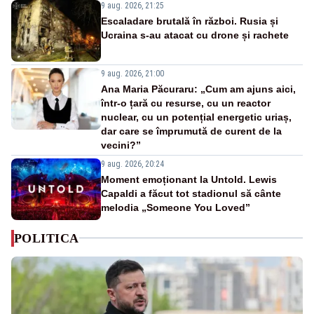
9 aug. 2026, 21:25
Escaladare brutală în război. Rusia și
Ucraina s-au atacat cu drone și rachete
9 aug. 2026, 21:00
Ana Maria Păcuraru: „Cum am ajuns aici,
într-o țară cu resurse, cu un reactor
nuclear, cu un potențial energetic uriaș,
dar care se împrumută de curent de la
vecini?”
9 aug. 2026, 20:24
Moment emoționant la Untold. Lewis
Capaldi a făcut tot stadionul să cânte
melodia „Someone You Loved”
POLITICA