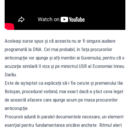
Aceleași surse spus și că aceasta nu ar fi singura audiere
programată la DNA. Cel mai probabil, în fața procurorilor
anticorupție vor ajunge și alți membri ai Guvernului, pentru că o
acuzație similară îl viza și pe ministrul USR al Economiei Irineu
Darău.
Este de așteptat ca explicații să-i fie cerute și premierului Ilie
Boloșan, procedural vorbind, mai exact dacă a știut ceva legat
de această afacere care ajunge acum pe masa procurorilor
anticorupție.
Procurorii adună în paralel documentele necesare, un element
esenţial pentru fundamentarea oricărei anchete. Ritmul alert