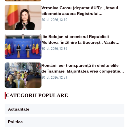
Veronica Grosu (deputat AUR): „Atacul
cibernetic asupra Registrului
Proprietăților transmite un semnal de
30 iul. 2026, 13:10
neîncredere investitorilor”
Ilie Bolojan și premierul Republicii
Moldova, întâlnire la București. Vasile
Tofan, primit cu onoruri militare
30 iul. 2026, 13:36
Românii cer transparență în cheltuielile
de înarmare. Majoritatea vrea competiție
reală și industrie locală – SONDAJ
30 iul. 2026, 12:53
CATEGORII POPULARE
Actualitate
Politica