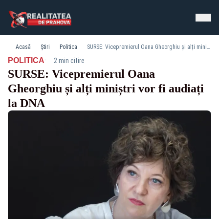
Acasă
Știri
Politica
SURSE: Vicepremierul Oana Gheorghiu și alți miniștri vor fi audiați la DNA
·
POLITICA
2 min citire
SURSE: Vicepremierul Oana
Gheorghiu și alți miniștri vor fi audiați
la DNA