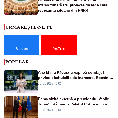
extraordinară trei proiecte de lege care
reprezintă jaloane din PNRR
URMĂREȘTE-NE PE
Facebook
YouTube
POPULAR
Ana Maria Păcuraru explică sondajul
privind cheltuielile de înarmare: Românii
cer transparență în achiziții și un echilibru
30 iul. 2026, 13:06
între partenerii externi
Prima vizită externă a premierului Vasile
Tofan: întâlnire la Palatul Cotroceni cu
președintele Nicușor Dan
30 iul. 2026, 13:06