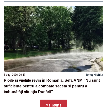
5 aug. 2026, 20:47
Ionuț Nichita
Ploile și vijeliile revin în România. Șefa ANM:”Nu sunt
suficiente pentru a combate seceta și pentru a
îmbunătăți situația Dunării”
Mai Multe