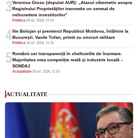
3
Veronica Grosu (deputat AUR): „Atacul cibernetic asupra
Registrului Proprietăților transmite un semnal de
neîncredere investitorilor”
Politica
-
30 iul. 2026, 13:10
4
Ilie Bolojan și premierul Republicii Moldova, întâlnire la
București. Vasile Tofan, primit cu onoruri militare
Politica
-
30 iul. 2026, 13:36
5
Românii cer transparență în cheltuielile de înarmare.
Majoritatea vrea competiție reală și industrie locală –
SONDAJ
Actualitate
-
30 iul. 2026, 12:53
ACTUALITATE