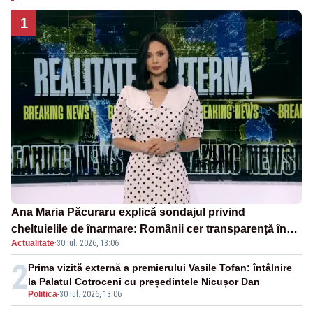
1
Ana Maria Păcuraru explică sondajul privind
cheltuielile de înarmare: Românii cer transparență în
Actualitate
·
30 iul. 2026, 13:06
achiziții și un echilibru între partenerii externi
2
Prima vizită externă a premierului Vasile Tofan: întâlnire
la Palatul Cotroceni cu președintele Nicușor Dan
Politica
-
30 iul. 2026, 13:06