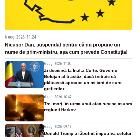
6 aug. 2026, 11:24
Nicușor Dan, suspendat pentru că nu propune un
nume de prim-ministru, așa cum prevede Constituția!
6 aug. 2026, 11:05
Zi decisivă la Înalta Curte. Guvernul
Bolojan află astăzi dacă trebuie să
plătească aproape un miliard de euro
grefierilor
6 aug. 2026, 10:47
Trei morți în urma unui atac rusesc asupra
regiunii Harkov
6 aug. 2026, 09:13
Donald Trump a răbufnit împotriva șefului