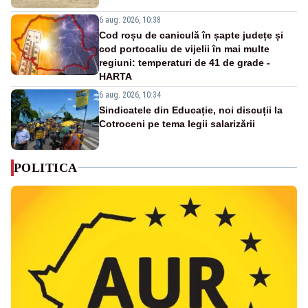
6 aug. 2026, 10:38
Cod roșu de caniculă în șapte județe și
cod portocaliu de vijelii în mai multe
regiuni: temperaturi de 41 de grade -
HARTA
6 aug. 2026, 10:34
Sindicatele din Educație, noi discuții la
Cotroceni pe tema legii salarizării
POLITICA