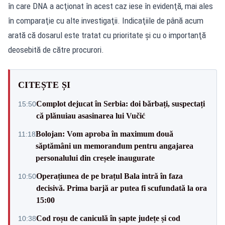
în care DNA a acţionat în acest caz iese în evidenţă, mai ales
în comparaţie cu alte investigaţii. Indicaţiile de până acum
arată că dosarul este tratat cu prioritate şi cu o importanţă
deosebită de către procurori.
CITEȘTE ȘI
Complot dejucat în Serbia: doi bărbați, suspectați
15:50
că plănuiau asasinarea lui Vučić
Bolojan: Vom aproba în maximum două
11:18
săptămâni un memorandum pentru angajarea
personalului din creșele inaugurate
Operațiunea de pe brațul Bala intră în faza
10:50
decisivă. Prima barjă ar putea fi scufundată la ora
15:00
Cod roșu de caniculă în șapte județe și cod
10:38