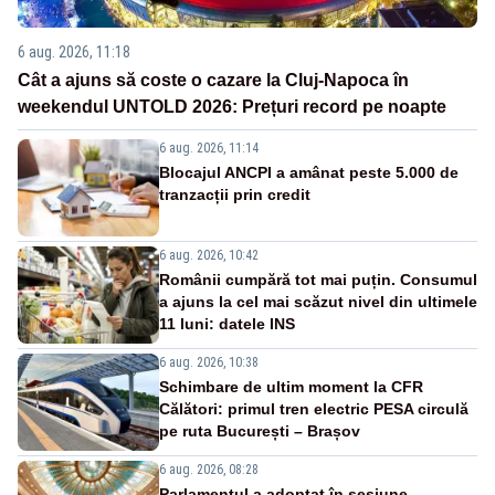
6 aug. 2026, 11:18
Cât a ajuns să coste o cazare la Cluj-Napoca în
weekendul UNTOLD 2026: Prețuri record pe noapte
6 aug. 2026, 11:14
Blocajul ANCPI a amânat peste 5.000 de
tranzacții prin credit
6 aug. 2026, 10:42
Românii cumpără tot mai puțin. Consumul
a ajuns la cel mai scăzut nivel din ultimele
11 luni: datele INS
6 aug. 2026, 10:38
Schimbare de ultim moment la CFR
Călători: primul tren electric PESA circulă
pe ruta București – Brașov
6 aug. 2026, 08:28
Parlamentul a adoptat în sesiune