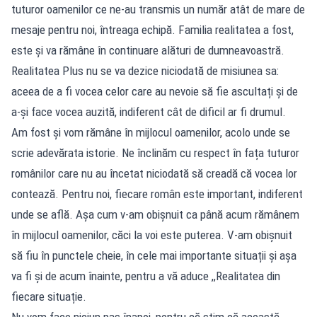
tuturor oamenilor ce ne-au transmis un număr atât de mare de
mesaje pentru noi, întreaga echipă. Familia realitatea a fost,
este și va rămâne în continuare alături de dumneavoastră.
Realitatea Plus nu se va dezice niciodată de misiunea sa:
aceea de a fi vocea celor care au nevoie să fie ascultați și de
a-și face vocea auzită, indiferent cât de dificil ar fi drumul.
Am fost și vom rămâne în mijlocul oamenilor, acolo unde se
scrie adevărata istorie. Ne înclinăm cu respect în fața tuturor
românilor care nu au încetat niciodată să creadă că vocea lor
contează. Pentru noi, fiecare român este important, indiferent
unde se află. Așa cum v-am obișnuit ca până acum rămânem
în mijlocul oamenilor, căci la voi este puterea. V-am obișnuit
să fiu în punctele cheie, în cele mai importante situații și așa
va fi și de acum înainte, pentru a vă aduce ,,Realitatea din
fiecare situație.