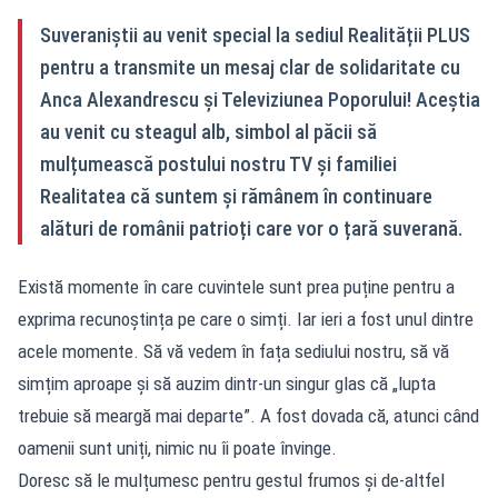
Suveraniștii au venit special la sediul Realității PLUS
pentru a transmite un mesaj clar de solidaritate cu
Anca Alexandrescu și Televiziunea Poporului! Aceștia
au venit cu steagul alb, simbol al păcii să
mulțumească postului nostru TV și familiei
Realitatea că suntem și rămânem în continuare
alături de românii patrioți care vor o țară suverană.
Există momente în care cuvintele sunt prea puține pentru a
exprima recunoștința pe care o simți. Iar ieri a fost unul dintre
acele momente. Să vă vedem în fața sediului nostru, să vă
simțim aproape și să auzim dintr-un singur glas că „lupta
trebuie să meargă mai departe”. A fost dovada că, atunci când
oamenii sunt uniți, nimic nu îi poate învinge.
Doresc să le mulțumesc pentru gestul frumos și de-altfel