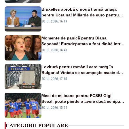
Bruxelles aprobă o nouă tranșă uriașă
pentru Ucraina! Miliarde de euro pentru
armament și apărare
30 iul. 2026, 16:19
Momente de panică pentru Diana
Șoșoacă! Eurodeputata a fost rănită într-
un accident rutier
30 iul. 2026, 16:48
Lovitură pentru românii care merg în
Bulgaria! Vinieta se scumpește masiv de
la 1 august
30 iul. 2026, 17:15
Meci de milioane pentru FCSB! Gigi
Becali poate pierde o avere dacă echipa
este eliminată de FK Auda
30 iul. 2026, 15:24
CATEGORII POPULARE