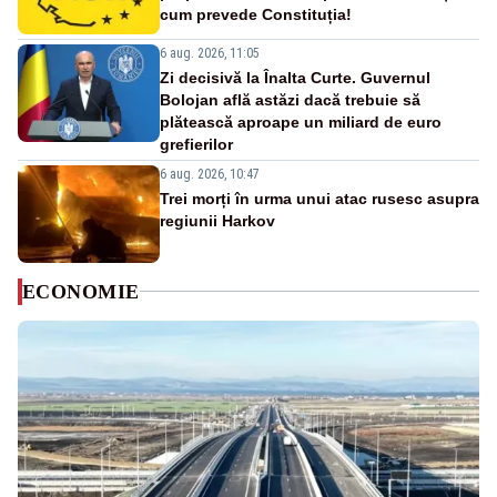
cum prevede Constituția!
6 aug. 2026, 11:05
Zi decisivă la Înalta Curte. Guvernul
Bolojan află astăzi dacă trebuie să
plătească aproape un miliard de euro
grefierilor
6 aug. 2026, 10:47
Trei morți în urma unui atac rusesc asupra
regiunii Harkov
ECONOMIE