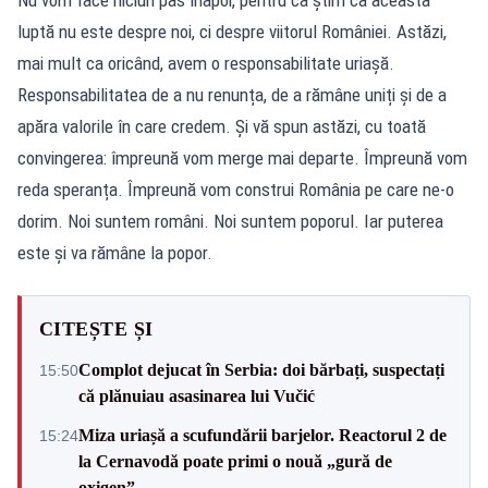
Nu vom face niciun pas înapoi, pentru că știm că această
luptă nu este despre noi, ci despre viitorul României. Astăzi,
mai mult ca oricând, avem o responsabilitate uriașă.
Responsabilitatea de a nu renunța, de a rămâne uniți și de a
apăra valorile în care credem. Și vă spun astăzi, cu toată
convingerea: împreună vom merge mai departe. Împreună vom
reda speranța. Împreună vom construi România pe care ne-o
dorim. Noi suntem români. Noi suntem poporul. Iar puterea
este și va rămâne la popor.
CITEȘTE ȘI
Complot dejucat în Serbia: doi bărbați, suspectați
15:50
că plănuiau asasinarea lui Vučić
Miza uriașă a scufundării barjelor. Reactorul 2 de
15:24
la Cernavodă poate primi o nouă „gură de
oxigen”