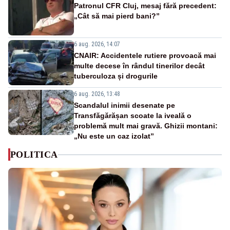
Patronul CFR Cluj, mesaj fără precedent:
„Cât să mai pierd bani?”
6 aug. 2026, 14:07
CNAIR: Accidentele rutiere provoacă mai
multe decese în rândul tinerilor decât
tuberculoza și drogurile
6 aug. 2026, 13:48
Scandalul inimii desenate pe
Transfăgărășan scoate la iveală o
problemă mult mai gravă. Ghizii montani:
„Nu este un caz izolat”
POLITICA