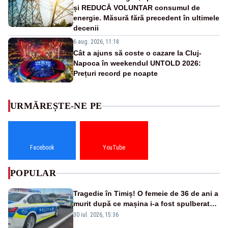
și REDUCĂ VOLUNTAR consumul de
energie. Măsură fără precedent în ultimele
decenii
6 aug. 2026, 11:18
Cât a ajuns să coste o cazare la Cluj-
Napoca în weekendul UNTOLD 2026:
Prețuri record pe noapte
URMĂREȘTE-NE PE
Facebook
YouTube
POPULAR
Tragedie în Timiș! O femeie de 36 de ani a
murit după ce mașina i-a fost spulberată
de tren
30 iul. 2026, 15:36