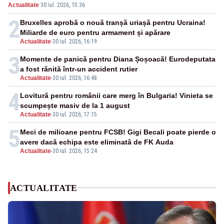
Actualitate
·
30 iul. 2026, 15:36
2
Bruxelles aprobă o nouă tranșă uriașă pentru Ucraina!
Miliarde de euro pentru armament și apărare
Actualitate
-
30 iul. 2026, 16:19
3
Momente de panică pentru Diana Șoșoacă! Eurodeputata
a fost rănită într-un accident rutier
Actualitate
-
30 iul. 2026, 16:48
4
Lovitură pentru românii care merg în Bulgaria! Vinieta se
scumpește masiv de la 1 august
Actualitate
-
30 iul. 2026, 17:15
5
Meci de milioane pentru FCSB! Gigi Becali poate pierde o
avere dacă echipa este eliminată de FK Auda
Actualitate
-
30 iul. 2026, 15:24
ACTUALITATE