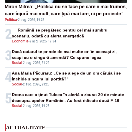
Miron Mitrea: „Politica nu se face pe care e mai frumos,
care înjură mai mult, care țipă mai tare, ci pe proiecte”
Politica
·
2 aug. 2026, 19:33
2
Românii se pregătesc pentru cel mai sumbru
scenariu, odată cu alerta energetică
Economie
-
2 aug. 2026, 19:34
3
Dacă radarul te prinde de mai multe ori în aceeași zi,
scapi cu o singură amendă? Ce spune legea
Social
-
2 aug. 2026, 21:29
4
Ana Maria Păcuraru: „Ce se alege de un om căruia i se
închide singura lui portiță?”
Social
-
2 aug. 2026, 23:25
5
Drona care a ținut Tulcea în alertă a zburat 20 de minute
deasupra apelor României. Au fost ridicate două F-16
Social
-
2 aug. 2026, 19:28
ACTUALITATE