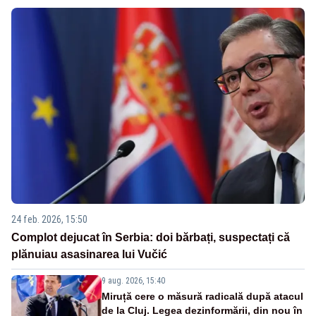
24 feb. 2026, 15:50
Complot dejucat în Serbia: doi bărbați, suspectați că
plănuiau asasinarea lui Vučić
9 aug. 2026, 15:40
Miruță cere o măsură radicală după atacul
de la Cluj. Legea dezinformării, din nou în