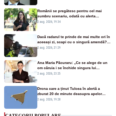
Românii se pregătesc pentru cel mai
sumbru scenariu, odată cu alerta
energetică
2 aug. 2026, 19:34
Dacă radarul te prinde de mai multe ori în
aceeași zi, scapi cu o singură amendă?
Ce spune legea
2 aug. 2026, 21:29
Ana Maria Păcuraru: „Ce se alege de un
om căruia i se închide singura lui
portiță?”
2 aug. 2026, 23:25
Drona care a ținut Tulcea în alertă a
zburat 20 de minute deasupra apelor
României. Au fost ridicate două F-16
2 aug. 2026, 19:28
CATEGORII POPULARE