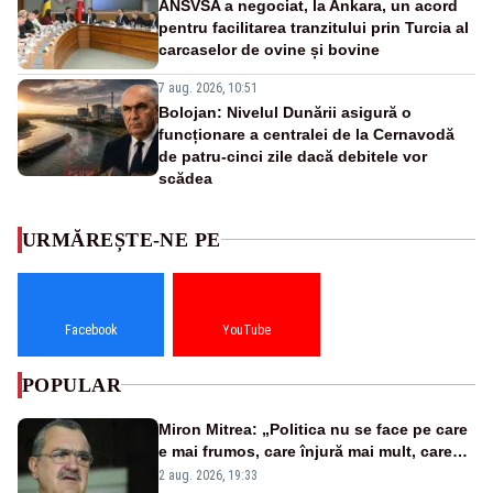
ANSVSA a negociat, la Ankara, un acord
pentru facilitarea tranzitului prin Turcia al
carcaselor de ovine și bovine
7 aug. 2026, 10:51
Bolojan: Nivelul Dunării asigură o
funcționare a centralei de la Cernavodă
de patru-cinci zile dacă debitele vor
scădea
URMĂREȘTE-NE PE
Facebook
YouTube
POPULAR
Miron Mitrea: „Politica nu se face pe care
e mai frumos, care înjură mai mult, care
țipă mai tare, ci pe proiecte”
2 aug. 2026, 19:33