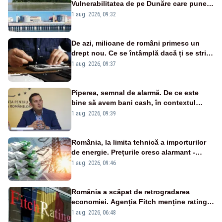
Vulnerabilitatea de pe Dunăre care pune
în pericol Centrala Cernavodă era
1 aug. 2026, 09:32
cunoscută de pe vremea lui Ceaușescu
De azi, milioane de români primesc un
drept nou. Ce se întâmplă dacă ți se strică
un produs
1 aug. 2026, 09:37
Piperea, semnal de alarmă. De ce este
bine să avem bani cash, în contextul
alertei energetice?
1 aug. 2026, 09:39
România, la limita tehnică a importurilor
de energie. Prețurile cresc alarmant -
Analiză Realitatea Plus
1 aug. 2026, 09:46
România a scăpat de retrogradarea
economiei. Agenția Fitch menține ratingul
„BBB-” cu perspectivă negativă
1 aug. 2026, 06:48