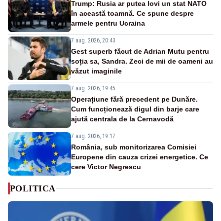
Trump: Rusia ar putea lovi un stat NATO
în această toamnă. Ce spune despre
armele pentru Ucraina
7 aug. 2026, 20:43
Gest superb făcut de Adrian Mutu pentru
soția sa, Sandra. Zeci de mii de oameni au
văzut imaginile
7 aug. 2026, 19:45
Operațiune fără precedent pe Dunăre.
Cum funcționează digul din barje care
ajută centrala de la Cernavodă
7 aug. 2026, 19:17
România, sub monitorizarea Comisiei
Europene din cauza crizei energetice. Ce
cere Victor Negrescu
POLITICA