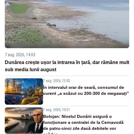
7 aug. 2026, 14:03
Dunărea crește ușor la intrarea în țară, dar rămâne mult
sub media lunii august
7 aug. 2026, 13:02
În intervalul orar de seară, consumul de
curent „a scăzut cu 200-300 de megawați”
7 aug. 2026, 10:51
Bolojan: Nivelul Dunării asigură o
funcționare a centralei de la Cernavodă
de patru-cinci zile dacă debitele vor