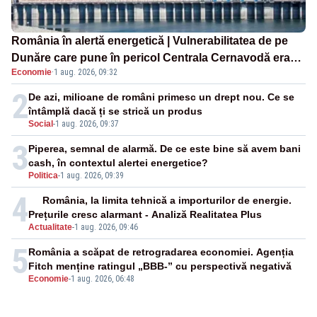
România în alertă energetică | Vulnerabilitatea de pe
Dunăre care pune în pericol Centrala Cernavodă era
Economie
·
1 aug. 2026, 09:32
cunoscută de pe vremea lui Ceaușescu
2
De azi, milioane de români primesc un drept nou. Ce se
întâmplă dacă ți se strică un produs
Social
-
1 aug. 2026, 09:37
3
Piperea, semnal de alarmă. De ce este bine să avem bani
cash, în contextul alertei energetice?
Politica
-
1 aug. 2026, 09:39
4
România, la limita tehnică a importurilor de energie.
Prețurile cresc alarmant - Analiză Realitatea Plus
Actualitate
-
1 aug. 2026, 09:46
5
România a scăpat de retrogradarea economiei. Agenția
Fitch menține ratingul „BBB-” cu perspectivă negativă
Economie
-
1 aug. 2026, 06:48