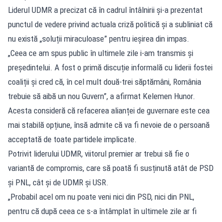
Liderul UDMR a precizat că în cadrul întâlnirii și-a prezentat
punctul de vedere privind actuala criză politică și a subliniat că
nu există „soluții miraculoase” pentru ieșirea din impas.
„Ceea ce am spus public în ultimele zile i-am transmis și
președintelui. A fost o primă discuție informală cu liderii fostei
coaliții și cred că, în cel mult două-trei săptămâni, România
trebuie să aibă un nou Guvern”, a afirmat Kelemen Hunor.
Acesta consideră că refacerea alianței de guvernare este cea
mai stabilă opțiune, însă admite că va fi nevoie de o persoană
acceptată de toate partidele implicate.
Potrivit liderului UDMR, viitorul premier ar trebui să fie o
variantă de compromis, care să poată fi susținută atât de PSD
și PNL, cât și de UDMR și USR.
„Probabil acel om nu poate veni nici din PSD, nici din PNL,
pentru că după ceea ce s-a întâmplat în ultimele zile ar fi