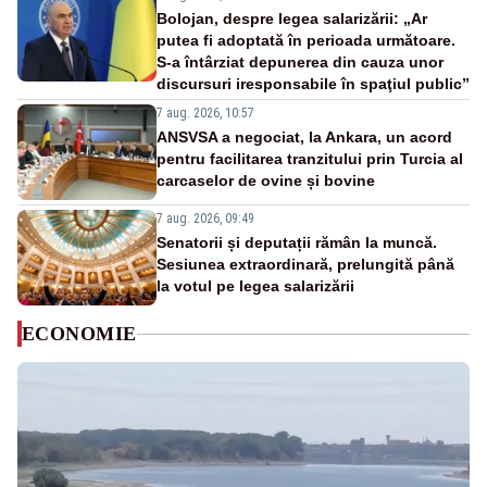
Bolojan, despre legea salarizării: „Ar
putea fi adoptată în perioada următoare.
S-a întârziat depunerea din cauza unor
discursuri iresponsabile în spaţiul public”
7 aug. 2026, 10:57
ANSVSA a negociat, la Ankara, un acord
pentru facilitarea tranzitului prin Turcia al
carcaselor de ovine și bovine
7 aug. 2026, 09:49
Senatorii și deputații rămân la muncă.
Sesiunea extraordinară, prelungită până
la votul pe legea salarizării
ECONOMIE