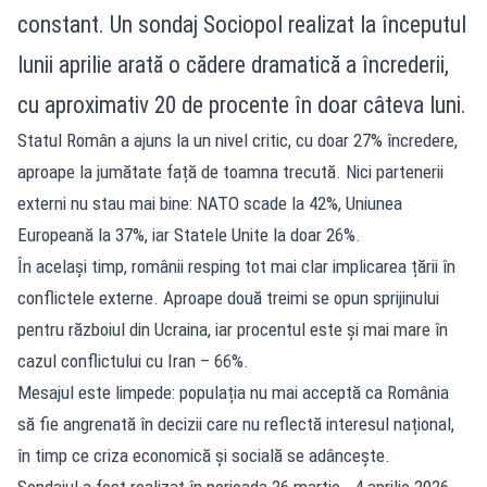
constant. Un sondaj Sociopol realizat la începutul
lunii aprilie arată o cădere dramatică a încrederii,
cu aproximativ 20 de procente în doar câteva luni.
Statul Român a ajuns la un nivel critic, cu doar 27% încredere,
aproape la jumătate față de toamna trecută. Nici partenerii
externi nu stau mai bine: NATO scade la 42%, Uniunea
Europeană la 37%, iar Statele Unite la doar 26%.
În același timp, românii resping tot mai clar implicarea țării în
conflictele externe. Aproape două treimi se opun sprijinului
pentru războiul din Ucraina, iar procentul este și mai mare în
cazul conflictului cu Iran – 66%.
Mesajul este limpede: populația nu mai acceptă ca România
să fie angrenată în decizii care nu reflectă interesul național,
în timp ce criza economică și socială se adâncește.
Sondajul a fost realizat în perioada 26 martie - 4 aprilie 2026,