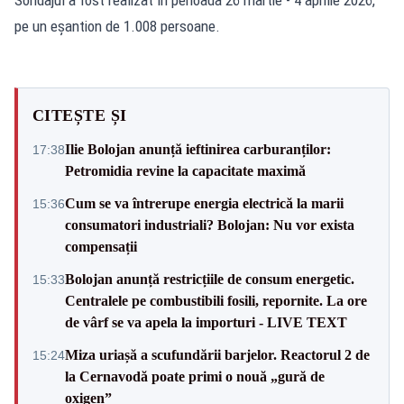
pe un eșantion de 1.008 persoane.
CITEȘTE ȘI
Ilie Bolojan anunță ieftinirea carburanților:
17:38
Petromidia revine la capacitate maximă
Cum se va întrerupe energia electrică la marii
15:36
consumatori industriali? Bolojan: Nu vor exista
compensații
Bolojan anunță restricțiile de consum energetic.
15:33
Centralele pe combustibili fosili, repornite. La ore
de vârf se va apela la importuri - LIVE TEXT
Miza uriașă a scufundării barjelor. Reactorul 2 de
15:24
la Cernavodă poate primi o nouă „gură de
oxigen”