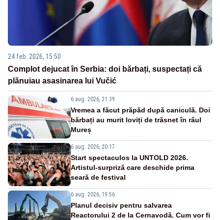
24 feb. 2026, 15:50
Complot dejucat în Serbia: doi bărbați, suspectați că
plănuiau asasinarea lui Vučić
6 aug. 2026, 21:39
Vremea a făcut prăpăd după caniculă. Doi
bărbați au murit loviți de trăsnet în râul
Mureș
6 aug. 2026, 20:17
Start spectaculos la UNTOLD 2026.
Artistul-surpriză care deschide prima
seară de festival
6 aug. 2026, 19:56
Planul decisiv pentru salvarea
Reactorului 2 de la Cernavodă. Cum vor fi