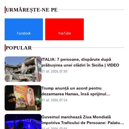
URMĂREȘTE-NE PE
Facebook
YouTube
POPULAR
ITALIA: 7 persoane, dispărute după
prăbușirea unei clădiri în Sicilia | VIDEO
31 iul. 2026, 07:50
Trump anunță un acord pentru
dezarmarea Hamas, însă sprijinul
Israelului rămâne incert
31 iul. 2026, 07:54
Guvernul marchează Ziua Mondială
împotriva Traficului de Persoane: Palatul
Victoria, iluminat în albastru
31 iul. 2026, 07:58