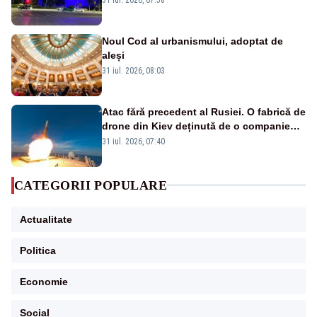
Noul Cod al urbanismului, adoptat de
aleși
31 iul. 2026, 08:03
Atac fără precedent al Rusiei. O fabrică de
drone din Kiev deținută de o companie
americană, distrusă de o rachetă
31 iul. 2026, 07:40
rusească
CATEGORII POPULARE
Actualitate
Politica
Economie
Social