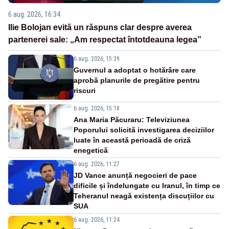
6 aug. 2026, 16:34
Ilie Bolojan evită un răspuns clar despre averea
partenerei sale: „Am respectat întotdeauna legea”
6 aug. 2026, 15:39
Guvernul a adoptat o hotărâre care
aprobă planurile de pregătire pentru
riscuri
6 aug. 2026, 15:18
Ana Maria Păcuraru: Televiziunea
Poporului solicită investigarea deciziilor
luate în această perioadă de criză
enegetică
6 aug. 2026, 11:27
JD Vance anunță negocieri de pace
dificile și îndelungate cu Iranul, în timp ce
Teheranul neagă existența discuțiilor cu
SUA
6 aug. 2026, 11:24