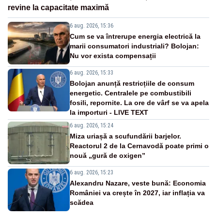
revine la capacitate maximă
6 aug. 2026, 15:36
Cum se va întrerupe energia electrică la
marii consumatori industriali? Bolojan:
Nu vor exista compensații
6 aug. 2026, 15:33
Bolojan anunță restricțiile de consum
energetic. Centralele pe combustibili
fosili, repornite. La ore de vârf se va apela
la importuri - LIVE TEXT
6 aug. 2026, 15:24
Miza uriașă a scufundării barjelor.
Reactorul 2 de la Cernavodă poate primi o
nouă „gură de oxigen”
6 aug. 2026, 15:23
Alexandru Nazare, veste bună: Economia
României va crește în 2027, iar inflația va
scădea