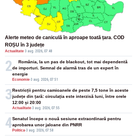
Alerte meteo de caniculă în aproape toată țara. COD
ROȘU în 3 județe
Actualitate
·
3 aug. 2026, 07:48
2
România, la un pas de blackout, tot mai dependentă
de importuri. Semnal de alarmă tras de un expert în
energie
Economie
-
3 aug. 2026, 07:51
3
Restricții pentru camioanele de peste 7,5 tone în aceste
județe din țară: circulația este interzisă luni, între orele
12:00 și 20:00
Actualitate
-
3 aug. 2026, 07:55
4
Senatul începe o nouă sesiune extraordinară pentru
aprobarea unor jaloane din PNRR
Politica
-
3 aug. 2026, 07:58