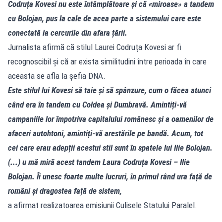
Codruța Kovesi nu este întâmplătoare și că «miroase» a tandem
cu Bolojan, pus la cale de acea parte a sistemului care este
conectată la cercurile din afara țării.
Jurnalista afirmă că stilul Laurei Codruța Kovesi ar fi
recognoscibil și că ar exista similitudini între perioada în care
aceasta se afla la șefia DNA.
Este stilul lui Kovesi să taie și să spânzure, cum o făcea atunci
când era în tandem cu Coldea și Dumbravă. Amintiți-vă
campaniile lor împotriva capitalului românesc și a oamenilor de
afaceri autohtoni, amintiți-vă arestările pe bandă. Acum, tot
cei care erau adepții acestui stil sunt în spatele lui Ilie Bolojan.
(...) u mă miră acest tandem Laura Codruța Kovesi – Ilie
Bolojan. Îi unesc foarte multe lucruri, în primul rând ura față de
români și dragostea față de sistem,
a afirmat realizatoarea emisiunii Culisele Statului Paralel.