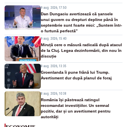
9 aug. 2026, 17:50
Dan Dungaciu avertizează că șansele
unui guvern cu drepturi depline până în
septembrie sunt foarte mici: „Suntem într-
o furtună perfectă”
9 aug. 2026, 15:40
Miruță cere o măsură radicală după atacul
de la Cluj. Legea dezinformării, din nou în
discuție
8 aug. 2026, 13:35
Groenlanda îi pune frână lui Trump.
Avertisment dur după planul de foraj
8 aug. 2026, 10:38
România își păstrează ratingul
recomandat investițiilor. Un semnal
pozitiv, dar și un avertisment pentru
autorități