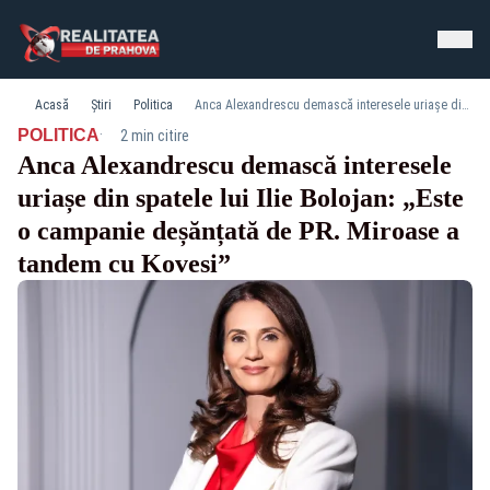
Acasă
Știri
Politica
Anca Alexandrescu demască interesele uriașe din spatele lui Ilie Bolojan: „Este o campanie deșănțată de PR. Miroase a tandem cu Kovesi”
·
POLITICA
2 min citire
Anca Alexandrescu demască interesele
uriașe din spatele lui Ilie Bolojan: „Este
o campanie deșănțată de PR. Miroase a
tandem cu Kovesi”