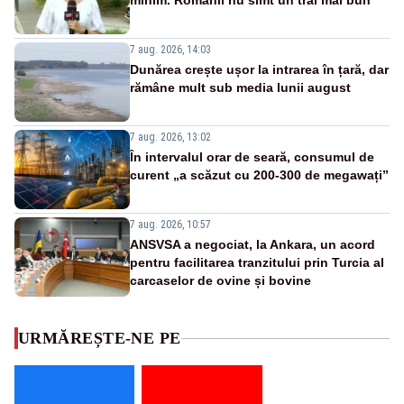
minim. Românii nu simt un trai mai bun
7 aug. 2026, 14:03
Dunărea crește ușor la intrarea în țară, dar
rămâne mult sub media lunii august
7 aug. 2026, 13:02
În intervalul orar de seară, consumul de
curent „a scăzut cu 200-300 de megawați”
7 aug. 2026, 10:57
ANSVSA a negociat, la Ankara, un acord
pentru facilitarea tranzitului prin Turcia al
carcaselor de ovine și bovine
URMĂREȘTE-NE PE