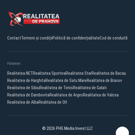
Contact
Termeni și condiții
Politică de confidențialitate
Cod de conduită
Parteneri:
Realitatea.NET
Realitatea Sportiva
Realitatea Star
Realitatea de Bacau
Realitatea de Harghita
Realitatea de Satu Mare
Realitatea de Brasov
Realitatea de Sibiu
Realitatea de Timis
Realitatea de Galati
Realitatea de Dambovita
Realitatea de Arges
Realitatea de Valcea
Realitatea de Alba
Realitatea de Olt
© 2026 PHG Media Invest LLC
Facebook
YouTube