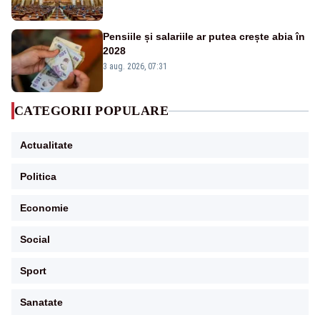
Pensiile și salariile ar putea crește abia în
2028
3 aug. 2026, 07:31
CATEGORII POPULARE
Actualitate
Politica
Economie
Social
Sport
Sanatate