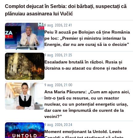
Complot dejucat în Serbia: doi bărbați, suspectați că
plănuiau asasinarea lui Vučić
9 aug. 2026, 22:41
Peiu îl acuză pe Bolojan că ține România
pe loc: „Premier și ministru interimar la
Energie, dar nu are curaj să ia o decizie”
9 aug. 2026, 21:25
Escaladare brutală în război. Rusia și
Ucraina s-au atacat cu drone și rachete
9 aug. 2026, 21:00
Ana Maria Păcuraru: „Cum am ajuns aici,
într-o țară cu resurse, cu un reactor
nuclear, cu un potențial energetic uriaș,
dar care se împrumută de curent de la
vecini?”
9 aug. 2026, 20:24
Moment emoționant la Untold. Lewis
Capaldi a făcut tot stadionul să cânte