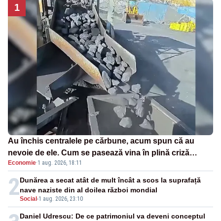
1
Au închis centralele pe cărbune, acum spun că au
nevoie de ele. Cum se pasează vina în plină criză
Economie
·
1 aug. 2026, 18:11
energetică
2
Dunărea a secat atât de mult încât a scos la suprafață
nave naziste din al doilea război mondial
Social
-
1 aug. 2026, 23:10
Daniel Udrescu: De ce patrimoniul va deveni conceptul