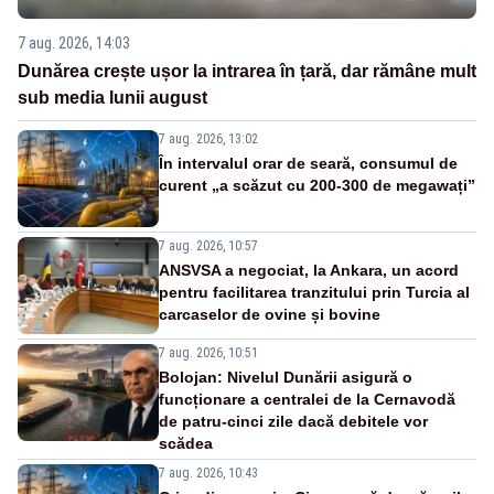
7 aug. 2026, 14:03
Dunărea crește ușor la intrarea în țară, dar rămâne mult
sub media lunii august
7 aug. 2026, 13:02
În intervalul orar de seară, consumul de
curent „a scăzut cu 200-300 de megawați”
7 aug. 2026, 10:57
ANSVSA a negociat, la Ankara, un acord
pentru facilitarea tranzitului prin Turcia al
carcaselor de ovine și bovine
7 aug. 2026, 10:51
Bolojan: Nivelul Dunării asigură o
funcționare a centralei de la Cernavodă
de patru-cinci zile dacă debitele vor
scădea
7 aug. 2026, 10:43