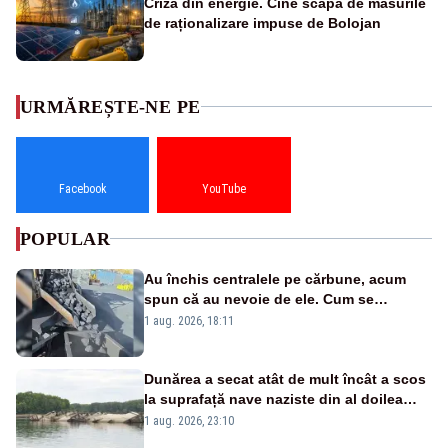
Criza din energie. Cine scapă de măsurile
de raționalizare impuse de Bolojan
URMĂREȘTE-NE PE
Facebook
YouTube
POPULAR
Au închis centralele pe cărbune, acum
spun că au nevoie de ele. Cum se
pasează vina în plină criză energetică
1 aug. 2026, 18:11
Dunărea a secat atât de mult încât a scos
la suprafață nave naziste din al doilea
război mondial
1 aug. 2026, 23:10