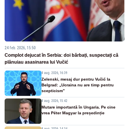
24 feb. 2026, 15:50
Complot dejucat în Serbia: doi bărbați, suspectați că
plănuiau asasinarea lui Vučić
8 aug. 2026, 16:39
Zelenski, mesaj dur pentru Vučić la
Belgrad: „Ucraina nu are timp pentru
scepticism”
8 aug. 2026, 15:42
Mutare importantă în Ungaria. Pe cine
vrea Péter Magyar la președinție
8 aug. 2026, 14:34