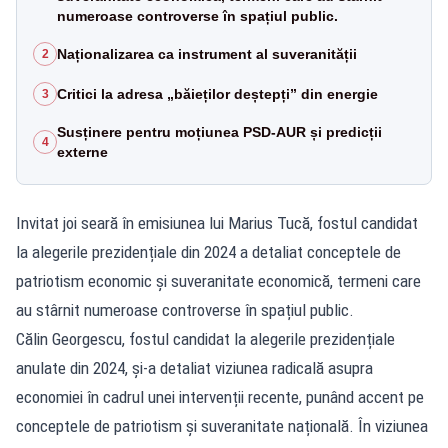
numeroase controverse în spațiul public.
Naționalizarea ca instrument al suveranității
2
Critici la adresa „băieților deștepți” din energie
3
Susținere pentru moțiunea PSD-AUR și predicții
4
externe
Invitat joi seară în emisiunea lui Marius Tucă, fostul candidat
la alegerile prezidențiale din 2024 a detaliat conceptele de
patriotism economic și suveranitate economică, termeni care
au stârnit numeroase controverse în spațiul public.
Călin Georgescu, fostul candidat la alegerile prezidențiale
anulate din 2024, și-a detaliat viziunea radicală asupra
economiei în cadrul unei intervenții recente, punând accent pe
conceptele de patriotism și suveranitate națională. În viziunea