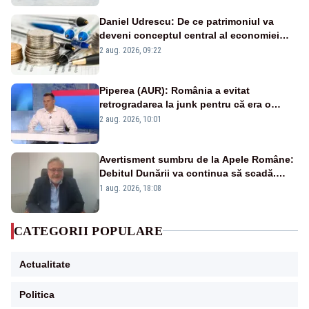
Daniel Udrescu: De ce patrimoniul va
deveni conceptul central al economiei
viitoare?
2 aug. 2026, 09:22
Piperea (AUR): România a evitat
retrogradarea la junk pentru că era o
catastrofă pentru bănci și fondurile de
2 aug. 2026, 10:01
pensii
Avertisment sumbru de la Apele Române:
Debitul Dunării va continua să scadă.
Cernavodă s-ar putea închide în 4 zile
1 aug. 2026, 18:08
CATEGORII POPULARE
Actualitate
Politica