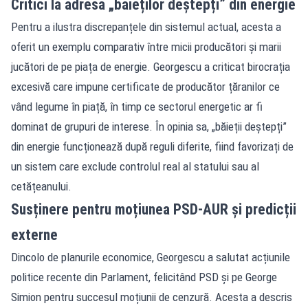
Critici la adresa „băieților deștepți” din energie
Pentru a ilustra discrepanțele din sistemul actual, acesta a
oferit un exemplu comparativ între micii producători și marii
jucători de pe piața de energie. Georgescu a criticat birocrația
excesivă care impune certificate de producător țăranilor ce
vând legume în piață, în timp ce sectorul energetic ar fi
dominat de grupuri de interese. În opinia sa, „băieții deștepți”
din energie funcționează după reguli diferite, fiind favorizați de
un sistem care exclude controlul real al statului sau al
cetățeanului.
Susținere pentru moțiunea PSD-AUR și predicții
externe
Dincolo de planurile economice, Georgescu a salutat acțiunile
politice recente din Parlament, felicitând PSD și pe George
Simion pentru succesul moțiunii de cenzură. Acesta a descris