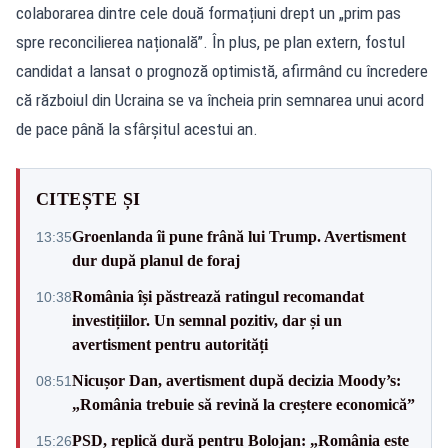
colaborarea dintre cele două formațiuni drept un „prim pas
spre reconcilierea națională”. În plus, pe plan extern, fostul
candidat a lansat o prognoză optimistă, afirmând cu încredere
că războiul din Ucraina se va încheia prin semnarea unui acord
de pace până la sfârșitul acestui an.
CITEȘTE ȘI
Groenlanda îi pune frână lui Trump. Avertisment
13:35
dur după planul de foraj
România își păstrează ratingul recomandat
10:38
investițiilor. Un semnal pozitiv, dar și un
avertisment pentru autorități
Nicușor Dan, avertisment după decizia Moody’s:
08:51
„România trebuie să revină la creștere economică”
PSD, replică dură pentru Bolojan: „România este
15:26