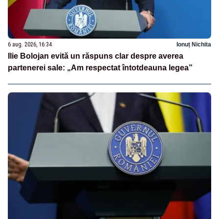
6 aug. 2026, 16:34
Ionuț Nichita
Ilie Bolojan evită un răspuns clar despre averea
partenerei sale: „Am respectat întotdeauna legea”