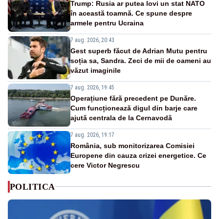
Trump: Rusia ar putea lovi un stat NATO
în această toamnă. Ce spune despre
armele pentru Ucraina
7 aug. 2026, 20:43
Gest superb făcut de Adrian Mutu pentru
soția sa, Sandra. Zeci de mii de oameni au
văzut imaginile
7 aug. 2026, 19:45
Operațiune fără precedent pe Dunăre.
Cum funcționează digul din barje care
ajută centrala de la Cernavodă
7 aug. 2026, 19:17
România, sub monitorizarea Comisiei
Europene din cauza crizei energetice. Ce
cere Victor Negrescu
POLITICA