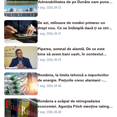
Vulnerabilitatea de pe Dunăre care pune
în pericol Centrala Cernavodă era
1 aug. 2026, 09:32
cunoscută de pe vremea lui Ceaușescu
De azi, milioane de români primesc un
drept nou. Ce se întâmplă dacă ți se strică
un produs
1 aug. 2026, 09:37
Piperea, semnal de alarmă. De ce este
bine să avem bani cash, în contextul
alertei energetice?
1 aug. 2026, 09:39
România, la limita tehnică a importurilor
de energie. Prețurile cresc alarmant -
Analiză Realitatea Plus
1 aug. 2026, 09:46
România a scăpat de retrogradarea
economiei. Agenția Fitch menține ratingul
„BBB-” cu perspectivă negativă
1 aug. 2026, 06:48