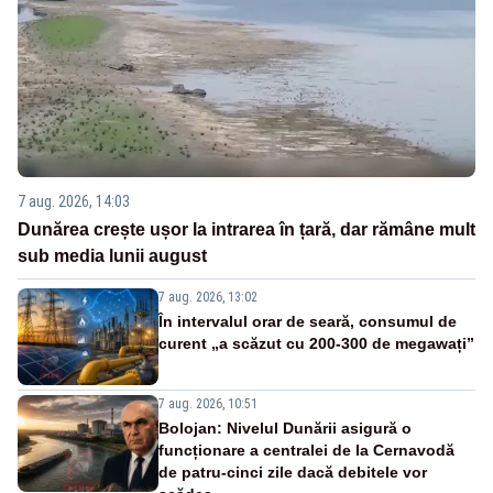
7 aug. 2026, 14:03
Dunărea crește ușor la intrarea în țară, dar rămâne mult
sub media lunii august
7 aug. 2026, 13:02
În intervalul orar de seară, consumul de
curent „a scăzut cu 200-300 de megawați”
7 aug. 2026, 10:51
Bolojan: Nivelul Dunării asigură o
funcționare a centralei de la Cernavodă
de patru-cinci zile dacă debitele vor