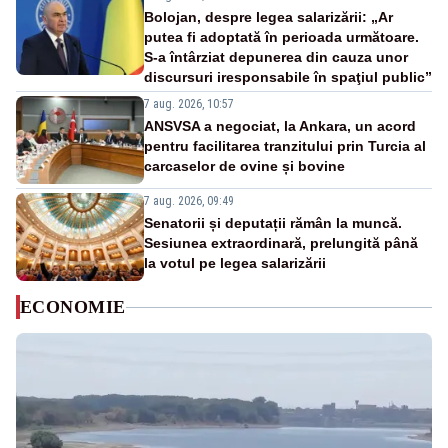
Bolojan, despre legea salarizării: „Ar
putea fi adoptată în perioada următoare.
S-a întârziat depunerea din cauza unor
discursuri iresponsabile în spaţiul public”
7 aug. 2026, 10:57
ANSVSA a negociat, la Ankara, un acord
pentru facilitarea tranzitului prin Turcia al
carcaselor de ovine și bovine
7 aug. 2026, 09:49
Senatorii și deputații rămân la muncă.
Sesiunea extraordinară, prelungită până
la votul pe legea salarizării
ECONOMIE