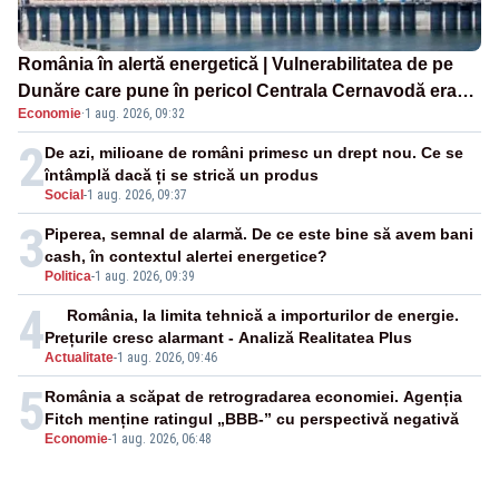
România în alertă energetică | Vulnerabilitatea de pe
Dunăre care pune în pericol Centrala Cernavodă era
Economie
·
1 aug. 2026, 09:32
cunoscută de pe vremea lui Ceaușescu
2
De azi, milioane de români primesc un drept nou. Ce se
întâmplă dacă ți se strică un produs
Social
-
1 aug. 2026, 09:37
3
Piperea, semnal de alarmă. De ce este bine să avem bani
cash, în contextul alertei energetice?
Politica
-
1 aug. 2026, 09:39
4
România, la limita tehnică a importurilor de energie.
Prețurile cresc alarmant - Analiză Realitatea Plus
Actualitate
-
1 aug. 2026, 09:46
5
România a scăpat de retrogradarea economiei. Agenția
Fitch menține ratingul „BBB-” cu perspectivă negativă
Economie
-
1 aug. 2026, 06:48