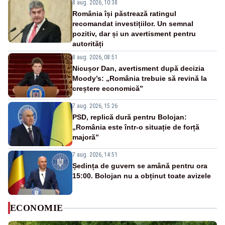
8 aug. 2026, 10:38
România își păstrează ratingul
recomandat investițiilor. Un semnal
pozitiv, dar și un avertisment pentru
autorități
8 aug. 2026, 08:51
Nicușor Dan, avertisment după decizia
Moody’s: „România trebuie să revină la
creștere economică”
7 aug. 2026, 15:26
PSD, replică dură pentru Bolojan:
„România este într-o situație de forță
majoră”
7 aug. 2026, 14:51
Ședința de guvern se amână pentru ora
15:00. Bolojan nu a obținut toate avizele
ECONOMIE