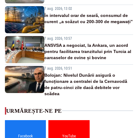
7 aug. 2026, 13:02
În intervalul orar de seară, consumul de
curent „a scăzut cu 200-300 de megawați”
7 aug. 2026, 10:57
ANSVSA a negociat, la Ankara, un acord
pentru facilitarea tranzitului prin Turcia al
carcaselor de ovine și bovine
7 aug. 2026, 10:51
Bolojan: Nivelul Dunării asigură o
funcționare a centralei de la Cernavodă
de patru-cinci zile dacă debitele vor
scădea
URMĂREȘTE-NE PE
Facebook
YouTube