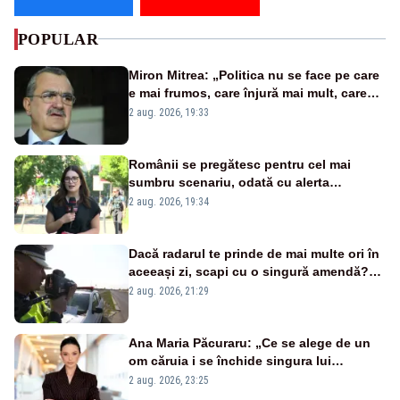
POPULAR
Miron Mitrea: „Politica nu se face pe care
e mai frumos, care înjură mai mult, care
țipă mai tare, ci pe proiecte”
2 aug. 2026, 19:33
Românii se pregătesc pentru cel mai
sumbru scenariu, odată cu alerta
energetică
2 aug. 2026, 19:34
Dacă radarul te prinde de mai multe ori în
aceeași zi, scapi cu o singură amendă?
Ce spune legea
2 aug. 2026, 21:29
Ana Maria Păcuraru: „Ce se alege de un
om căruia i se închide singura lui
portiță?”
2 aug. 2026, 23:25