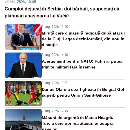
24 feb. 2026, 15:50
Complot dejucat în Serbia: doi bărbați, suspectați că
plănuiau asasinarea lui Vučić
9 aug. 2026, 15:40
Miruță cere o măsură radicală după atacul
de la Cluj. Legea dezinformării, din nou în
discuție
9 aug. 2026, 14:38
Avertisment pentru NATO: Putin ar putea
trimite militari fără însemne
9 aug. 2026, 13:37
Darius Olaru a spart gheața în Belgia! Gol
superb pentru Union Saint-Gilloise
9 aug. 2026, 12:45
Măsură de urgență în Marea Neagră.
Turcia cere oprirea atacurilor asupra
navelor