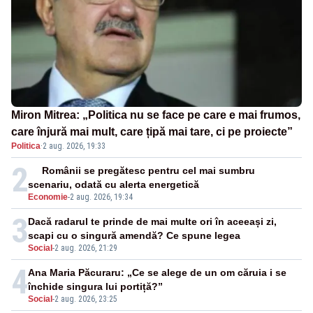
Miron Mitrea: „Politica nu se face pe care e mai frumos,
care înjură mai mult, care țipă mai tare, ci pe proiecte”
Politica
·
2 aug. 2026, 19:33
2
Românii se pregătesc pentru cel mai sumbru
scenariu, odată cu alerta energetică
Economie
-
2 aug. 2026, 19:34
3
Dacă radarul te prinde de mai multe ori în aceeași zi,
scapi cu o singură amendă? Ce spune legea
Social
-
2 aug. 2026, 21:29
4
Ana Maria Păcuraru: „Ce se alege de un om căruia i se
închide singura lui portiță?”
Social
-
2 aug. 2026, 23:25