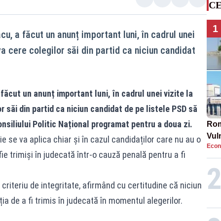
CE
1
u, a făcut un anunț important luni, în cadrul unei
 va cere colegilor săi din partid ca niciun candidat
ăcut un anunț important luni, în cadrul unei vizite la
or săi din partid ca niciun candidat de pe listele PSD să
onsiliului Politic Național programat pentru a doua zi.
Rom
Vul
e se va aplica chiar și în cazul candidaților care nu au o
Econ
pun
 fie trimiși în judecată într-o cauză penală pentru a fi
cun
criteriu de integritate, afirmând cu certitudine că niciun
ația de a fi trimis în judecată în momentul alegerilor.