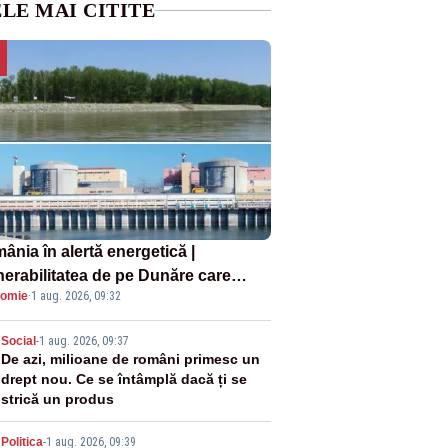
LE MAI CITITE
ânia în alertă energetică |
nerabilitatea de pe Dunăre care
omie
·
1 aug. 2026, 09:32
e în pericol Centrala Cernavodă era
oscută de pe vremea lui Ceaușescu
2
Social
-
1 aug. 2026, 09:37
De azi, milioane de români primesc un
drept nou. Ce se întâmplă dacă ți se
strică un produs
Politica
-
1 aug. 2026, 09:39