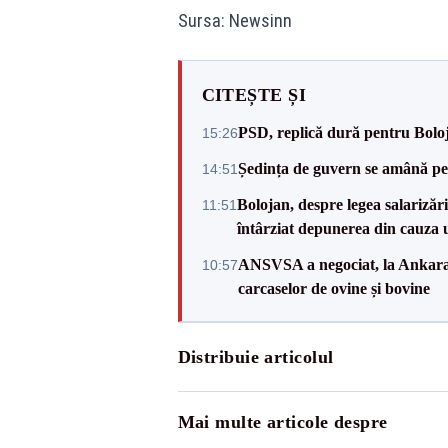
Sursa: Newsinn
CITEȘTE ȘI
PSD, replică dură pentru Boloj
15:26
Ședința de guvern se amână pen
14:51
Bolojan, despre legea salarizăr
11:51
întârziat depunerea din cauza u
ANSVSA a negociat, la Ankara, 
10:57
carcaselor de ovine și bovine
Distribuie articolul
Mai multe articole despre