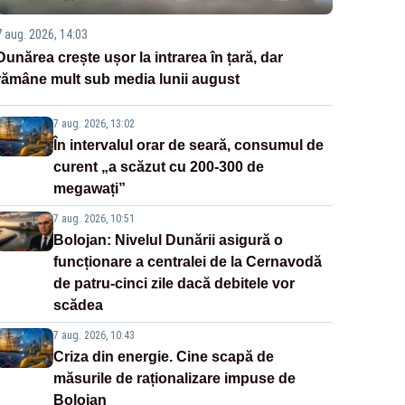
7 aug. 2026, 14:03
Dunărea crește ușor la intrarea în țară, dar
rămâne mult sub media lunii august
7 aug. 2026, 13:02
În intervalul orar de seară, consumul de
curent „a scăzut cu 200-300 de
megawați”
7 aug. 2026, 10:51
Bolojan: Nivelul Dunării asigură o
funcționare a centralei de la Cernavodă
de patru-cinci zile dacă debitele vor
scădea
7 aug. 2026, 10:43
Criza din energie. Cine scapă de
măsurile de raționalizare impuse de
Bolojan