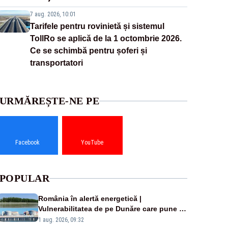
7 aug. 2026, 10:01
Tarifele pentru rovinietă și sistemul
TollRo se aplică de la 1 octombrie 2026.
Ce se schimbă pentru șoferi și
transportatori
URMĂREȘTE-NE PE
Facebook
YouTube
POPULAR
România în alertă energetică |
Vulnerabilitatea de pe Dunăre care pune în
pericol Centrala Cernavodă era cunoscută
1 aug. 2026, 09:32