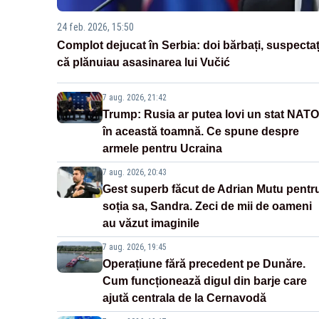
24 feb. 2026, 15:50
Complot dejucat în Serbia: doi bărbați, suspectaț
că plănuiau asasinarea lui Vučić
7 aug. 2026, 21:42
Trump: Rusia ar putea lovi un stat NATO
în această toamnă. Ce spune despre
armele pentru Ucraina
7 aug. 2026, 20:43
Gest superb făcut de Adrian Mutu pentr
soția sa, Sandra. Zeci de mii de oameni
au văzut imaginile
7 aug. 2026, 19:45
Operațiune fără precedent pe Dunăre.
Cum funcționează digul din barje care
ajută centrala de la Cernavodă