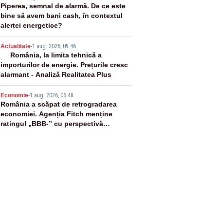
3
Piperea, semnal de alarmă. De ce este
bine să avem bani cash, în contextul
alertei energetice?
4
Actualitate
-
1 aug. 2026, 09:46
România, la limita tehnică a
importurilor de energie. Prețurile cresc
alarmant - Analiză Realitatea Plus
5
Economie
-
1 aug. 2026, 06:48
România a scăpat de retrogradarea
economiei. Agenția Fitch menține
ratingul „BBB-” cu perspectivă
negativă