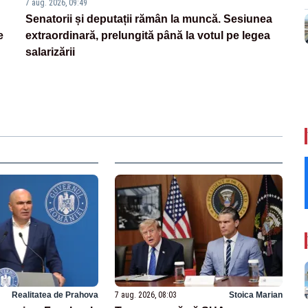
7 aug. 2026, 09:49
Senatorii și deputații rămân la muncă. Sesiunea
e
extraordinară, prelungită până la votul pe legea
salarizării
Realitatea de Prahova
7 aug. 2026, 08:03
Stoica Marian