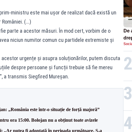
prim-ministru este mai ușor de realizat dacă există un
 României. (...)
fie parte a acestor măsuri. În mod cert, vorbim de o
De 
dre
vea niciun numitor comun cu partidele extremiste și
Socia
str
acestor urgențe și asupra soluționărilor, putem discuta
iile despre persoane și funcții trebuie să fie mereu
", a transmis Siegfired Mureșan.
an: „România este într-o situație de forță majoră”
tru ora 15:00. Bolojan nu a obținut toate avizele
ii: „Ar putea fi adoptată în perioada următoare. S-a