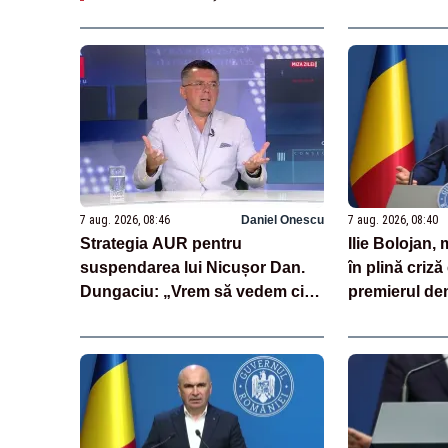
7 aug. 2026, 08:46
Daniel Onescu
7 aug. 2026, 08:40
Strategia AUR pentru
Ilie Bolojan
suspendarea lui Nicușor Dan.
în plină criză
Dungaciu: „Vrem să vedem cine
premierul de
semnează și cine nu”
laude cu măsu