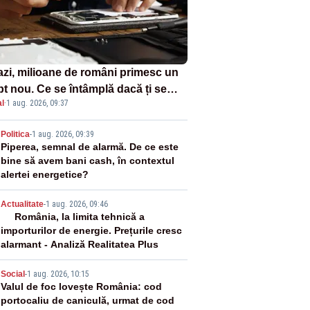
azi, milioane de români primesc un
pt nou. Ce se întâmplă dacă ți se
l
·
1 aug. 2026, 09:37
ică un produs
2
Politica
-
1 aug. 2026, 09:39
Piperea, semnal de alarmă. De ce este
bine să avem bani cash, în contextul
alertei energetice?
3
Actualitate
-
1 aug. 2026, 09:46
România, la limita tehnică a
importurilor de energie. Prețurile cresc
alarmant - Analiză Realitatea Plus
4
Social
-
1 aug. 2026, 10:15
Valul de foc lovește România: cod
portocaliu de caniculă, urmat de cod