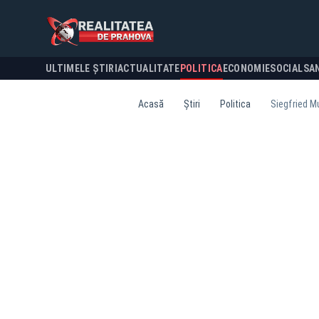
ULTIMELE ȘTIRI
ACTUALITATE
POLITICA
ECONOMIE
SOCIAL
SA
Acasă
Știri
Politica
Siegfried M