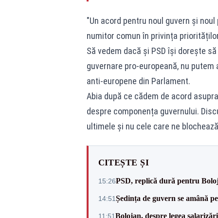
"Un acord pentru noul guvern și noul 
numitor comun în privința priorităților
Să vedem dacă și PSD își dorește să 
guvernare pro-europeană, nu putem a
anti-europene din Parlament.
Abia după ce cădem de acord asupra 
despre componența guvernului. Discuț
ultimele și nu cele care ne blochează
CITEȘTE ȘI
PSD, replică dură pentru Boloj
15:26
Ședința de guvern se amână pen
14:51
Bolojan, despre legea salarizăr
11:51