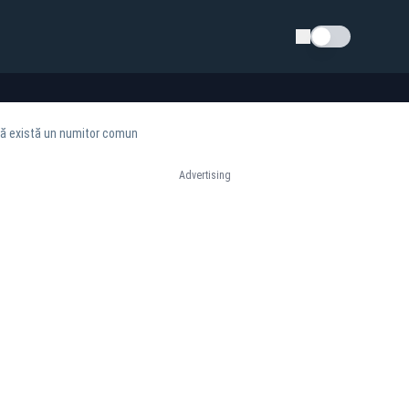
Schimba tema
acă există un numitor comun
Advertising