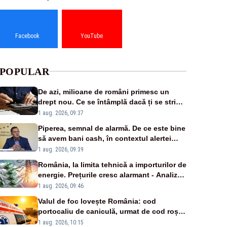
Facebook
YouTube
POPULAR
De azi, milioane de români primesc un
drept nou. Ce se întâmplă dacă ți se strică
un produs
1 aug. 2026, 09:37
Piperea, semnal de alarmă. De ce este bine
să avem bani cash, în contextul alertei
energetice?
1 aug. 2026, 09:39
România, la limita tehnică a importurilor de
energie. Prețurile cresc alarmant - Analiză
Realitatea Plus
1 aug. 2026, 09:46
Valul de foc lovește România: cod
portocaliu de caniculă, urmat de cod roșu
duminică. Temperaturile urcă spre 40°C
1 aug. 2026, 10:15