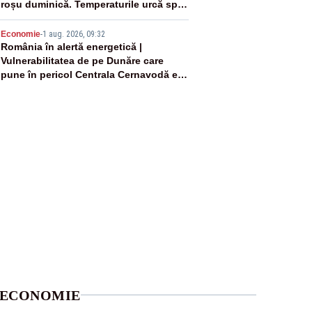
roșu duminică. Temperaturile urcă spre
40°C
5
Economie
-
1 aug. 2026, 09:32
România în alertă energetică |
Vulnerabilitatea de pe Dunăre care
pune în pericol Centrala Cernavodă era
cunoscută de pe vremea lui Ceaușescu
ECONOMIE