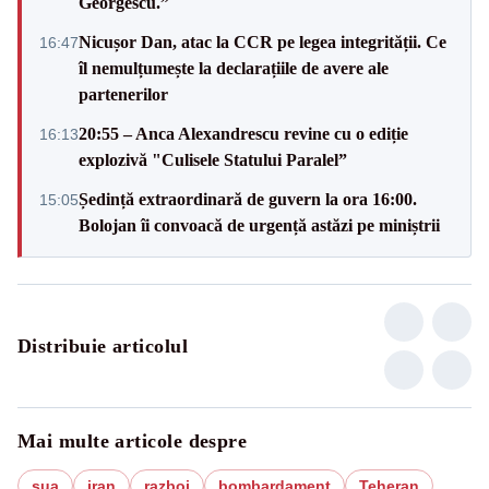
Georgescu.”
Nicușor Dan, atac la CCR pe legea integrității. Ce
16:47
îl nemulțumește la declarațiile de avere ale
partenerilor
20:55 – Anca Alexandrescu revine cu o ediție
16:13
explozivă "Culisele Statului Paralel”
Ședință extraordinară de guvern la ora 16:00.
15:05
Bolojan îi convoacă de urgență astăzi pe miniștrii
Distribuie articolul
Mai multe articole despre
sua
iran
razboi
bombardament
Teheran