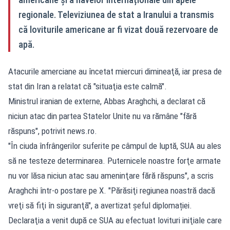
regionale. Televiziunea de stat a Iranului a transmis
că loviturile americane ar fi vizat două rezervoare de
apă.
Atacurile amerciane au încetat miercuri dimineaţă, iar presa de
stat din Iran a relatat că "situaţia este calmă".
Ministrul iranian de externe, Abbas Araghchi, a declarat că
niciun atac din partea Statelor Unite nu va rămâne "fără
răspuns", potrivit
news.ro
.
"În ciuda înfrângerilor suferite pe câmpul de luptă, SUA au ales
să ne testeze determinarea. Puternicele noastre forţe armate
nu vor lăsa niciun atac sau ameninţare fără răspuns", a scris
Araghchi într-o postare pe X. "Părăsiţi regiunea noastră dacă
vreţi să fiţi în siguranţă", a avertizat șeful diplomației.
Declaraţia a venit după ce SUA au efectuat lovituri iniţiale care