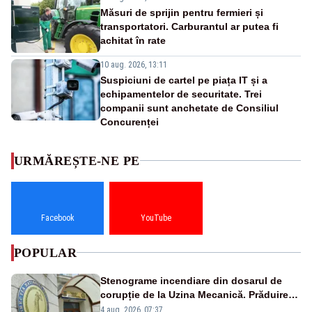
Măsuri de sprijin pentru fermieri și
transportatori. Carburantul ar putea fi
achitat în rate
10 aug. 2026, 13:11
Suspiciuni de cartel pe piața IT și a
echipamentelor de securitate. Trei
companii sunt anchetate de Consiliul
Concurenței
URMĂREȘTE-NE PE
Facebook
YouTube
POPULAR
Stenograme incendiare din dosarul de
corupție de la Uzina Mecanică. Prăduirea
banilor din programul SAFE, interceptată
4 aug. 2026, 07:37