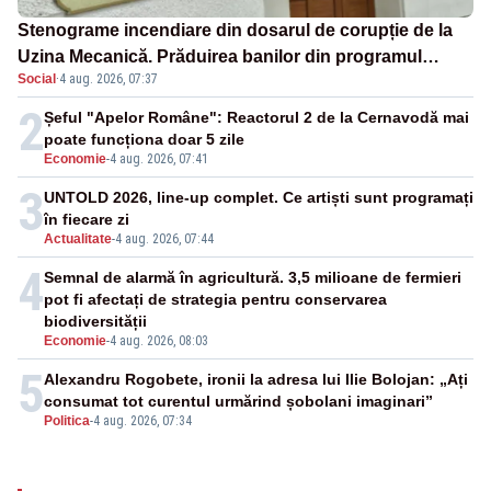
Stenograme incendiare din dosarul de corupție de la
Uzina Mecanică. Prăduirea banilor din programul
Social
·
4 aug. 2026, 07:37
SAFE, interceptată de DNA
2
Șeful "Apelor Române": Reactorul 2 de la Cernavodă mai
poate funcționa doar 5 zile
Economie
-
4 aug. 2026, 07:41
3
UNTOLD 2026, line-up complet. Ce artiști sunt programați
în fiecare zi
Actualitate
-
4 aug. 2026, 07:44
4
Semnal de alarmă în agricultură. 3,5 milioane de fermieri
pot fi afectați de strategia pentru conservarea
biodiversității
Economie
-
4 aug. 2026, 08:03
5
Alexandru Rogobete, ironii la adresa lui Ilie Bolojan: „Ați
consumat tot curentul urmărind șobolani imaginari”
Politica
-
4 aug. 2026, 07:34