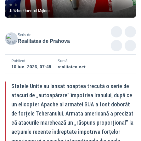
Război Orientul Mijlociu
Scris de
Realitatea de Prahova
Publicat
Sursă
10 iun. 2026, 07:49
realitatea.net
Statele Unite au lansat noaptea trecută o serie de
atacuri de „autoapărare” împotriva Iranului, după ce
un elicopter Apache al armatei SUA a fost doborât
de forțele Teheranului. Armata americană a precizat
că atacurile marchează un „răspuns proporțional” la
acțiunile recente îndreptate împotriva forțelor
americane și a navelor internaționale din apele