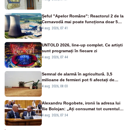
de DNA
Șeful "Apelor Române": Reactorul 2 de la
Cernavodă mai poate funcționa doar 5
zile
4 aug. 2026, 07:41
UNTOLD 2026, line-up complet. Ce artiști
sunt programați în fiecare zi
4 aug. 2026, 07:44
Semnal de alarmă în agricultură. 3,5
milioane de fermieri pot fi afectați de
strategia pentru conservarea
4 aug. 2026, 08:03
biodiversității
Alexandru Rogobete, ironii la adresa lui
Ilie Bolojan: „Ați consumat tot curentul
urmărind șobolani imaginari”
4 aug. 2026, 07:34