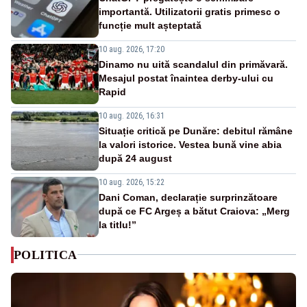
importantă. Utilizatorii gratis primesc o
funcție mult așteptată
10 aug. 2026, 17:20
Dinamo nu uită scandalul din primăvară.
Mesajul postat înaintea derby-ului cu
Rapid
10 aug. 2026, 16:31
Situație critică pe Dunăre: debitul rămâne
la valori istorice. Vestea bună vine abia
după 24 august
10 aug. 2026, 15:22
Dani Coman, declarație surprinzătoare
după ce FC Argeș a bătut Craiova: „Merg
la titlu!”
POLITICA