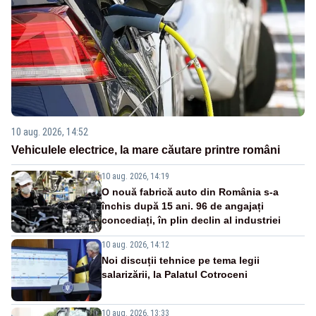
10 aug. 2026, 14:52
Vehiculele electrice, la mare căutare printre români
10 aug. 2026, 14:19
O nouă fabrică auto din România s-a
închis după 15 ani. 96 de angajați
concediați, în plin declin al industriei
10 aug. 2026, 14:12
Noi discuții tehnice pe tema legii
salarizării, la Palatul Cotroceni
10 aug. 2026, 13:33