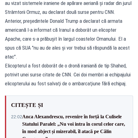
au vizat sistemele iraniene de apărare aeriană şi radar din jurul
Strâmtorii Ormuz, au declarat două surse pentru CNN.
Anterior, preşedintele Donald Trump a declarat că armata
americană l-a informat că Iranul a doborât un elicopter
Apache, care s-a prăbuşit în largul coastelor Omanului. El a
spus că SUA "nu au de ales şi vor trebui să răspundă la acest
atac".
Elicopterul a fost doborât de o dronă iraniană de tip Shahed,
potrivit unei surse citate de CNN. Cei doi membri ai echipajului
elicopterului au fost salvaţi de o ambarcaţiune fără echipaj.
CITEȘTE ȘI
Anca Alexandrescu, revenire în forță la Culisele
22:02
Statului Paralel: „Nu voi intra în corul celor care,
în mod abject și mizerabil, îl atacă pe Călin