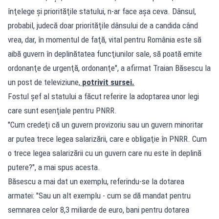
înţelege şi priorităţile statului, n-ar face aşa ceva. Dânsul,
probabil, judecă doar priorităţile dânsului de a candida când
vrea, dar, în momentul de faţă, vital pentru România este să
aibă guvern în deplinătatea funcţiunilor sale, să poată emite
ordonanţe de urgenţă, ordonanţe", a afirmat Traian Băsescu la
un post de televiziune,
potrivit sursei.
Fostul șef al statului a făcut referire la adoptarea unor legi
care sunt esenţiale pentru PNRR.
"Cum credeţi că un guvern provizoriu sau un guvern minoritar
ar putea trece legea salarizării, care e obligaţie în PNRR. Cum
o trece legea salarizării cu un guvern care nu este în deplină
putere?", a mai spus acesta.
Băsescu a mai dat un exemplu, referindu-se la dotarea
armatei: "Sau un alt exemplu - cum se dă mandat pentru
semnarea celor 8,3 miliarde de euro, bani pentru dotarea