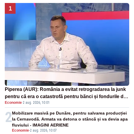
1
Piperea (AUR): România a evitat retrogradarea la junk
pentru că era o catastrofă pentru bănci și fondurile de
Economie
·
2 aug. 2026, 10:01
pensii
2
Mobilizare masivă pe Dunăre, pentru salvarea producției
la Cernavodă. Armata va detona o stâncă și va devia apa
fluviului - IMAGINI AERIENE
Economie
-
2 aug. 2026, 10:07