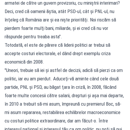
armatei de către un guvern provizoriu, cu miniştrii interimari?
Deci, cred că oamenii ăştia, atât PSD-ul, cât şi PNL-ul, nu
înţeleg că România are şi ea nişte priorităţi. Noi riscăm să
pierdem foarte mulţi bani, miliarde, şi ei cred că nu vor
răspunde pentru treaba asta".
Totodată, el este de părere că liderii politici ar trebui să
accepte costuri electorale, el dând drept exemplu criza
economică din 2008.
"Uneori, trebuie să iei şi astfel de decizii, adică să pierzi ca om
politic, iar eu am pierdut. Aduceţi-vă aminte când cele două
partide, PNL şi PSD, au băgat ţara în criză, în 2008, făcând
foarte multe concesii către salarii, drepturi şi aşa mai departe,
în 2010 a trebuit să-mi asum, împreună cu premierul Boc, să-
mi asum repararea, restabilirea echilibrelor macroeconomice
cu costuri politice extraordinare, dar am făcut-o. Între
interesul naţional şi interesul tău ca om politic, nu poţi să pui