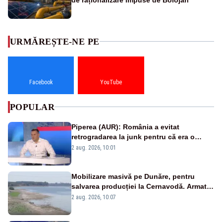
URMĂREȘTE-NE PE
Facebook
YouTube
POPULAR
Piperea (AUR): România a evitat
retrogradarea la junk pentru că era o
catastrofă pentru bănci și fondurile de
2 aug. 2026, 10:01
pensii
Mobilizare masivă pe Dunăre, pentru
salvarea producției la Cernavodă. Armata
va detona o stâncă și va devia apa
2 aug. 2026, 10:07
fluviului - IMAGINI AERIENE