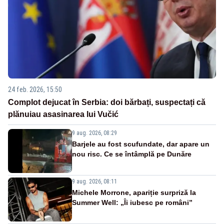
24 feb. 2026, 15:50
Complot dejucat în Serbia: doi bărbați, suspectați că
plănuiau asasinarea lui Vučić
9 aug. 2026, 08:29
Barjele au fost scufundate, dar apare un
nou risc. Ce se întâmplă pe Dunăre
9 aug. 2026, 08:11
Michele Morrone, apariție surpriză la
Summer Well: „Îi iubesc pe români”