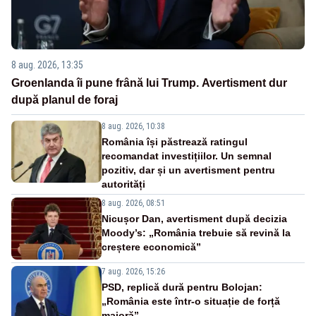
8 aug. 2026, 13:35
Groenlanda îi pune frână lui Trump. Avertisment dur
după planul de foraj
8 aug. 2026, 10:38
România își păstrează ratingul
recomandat investițiilor. Un semnal
pozitiv, dar și un avertisment pentru
autorități
8 aug. 2026, 08:51
Nicușor Dan, avertisment după decizia
Moody’s: „România trebuie să revină la
creștere economică”
7 aug. 2026, 15:26
PSD, replică dură pentru Bolojan:
„România este într-o situație de forță
majoră”