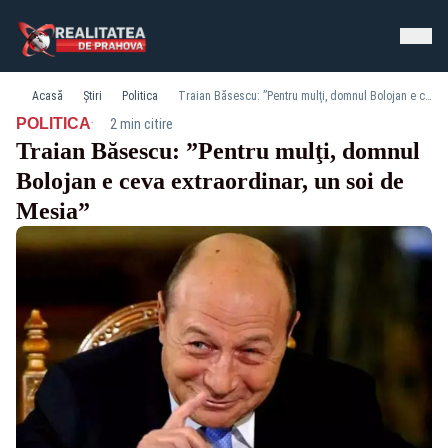
Acasă
Știri
Politica
Traian Băsescu: ”Pentru mulţi, domnul Bolojan e ceva extraordinar, un soi de Mesia”
·
POLITICA
2 min citire
Traian Băsescu: ”Pentru mulţi, domnul
Bolojan e ceva extraordinar, un soi de
Mesia”