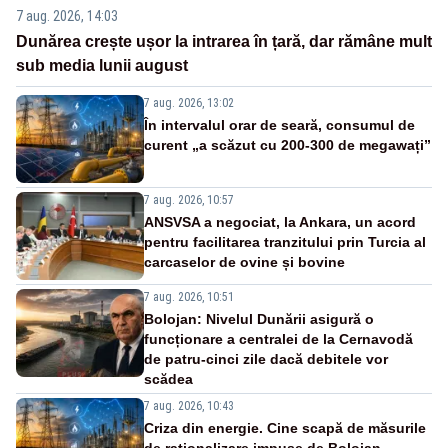
7 aug. 2026, 14:03
Dunărea crește ușor la intrarea în țară, dar rămâne mult
sub media lunii august
7 aug. 2026, 13:02
În intervalul orar de seară, consumul de
curent „a scăzut cu 200-300 de megawați”
7 aug. 2026, 10:57
ANSVSA a negociat, la Ankara, un acord
pentru facilitarea tranzitului prin Turcia al
carcaselor de ovine și bovine
7 aug. 2026, 10:51
Bolojan: Nivelul Dunării asigură o
funcționare a centralei de la Cernavodă
de patru-cinci zile dacă debitele vor
scădea
7 aug. 2026, 10:43
Criza din energie. Cine scapă de măsurile
de raționalizare impuse de Bolojan