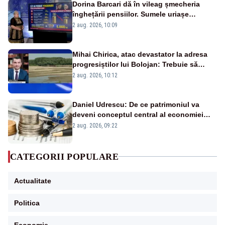
Dorina Barcari dă în vileag șmecheria
înghețării pensiilor. Sumele uriașe
pierdute de fiecare român
2 aug. 2026, 10:09
Mihai Chirica, atac devastator la adresa
progresiștilor lui Bolojan: Trebuie să
protejăm și natura, dar nu șținem omaneii
2 aug. 2026, 10:12
în stare permanentă de alertă
Daniel Udrescu: De ce patrimoniul va
deveni conceptul central al economiei
viitoare?
2 aug. 2026, 09:22
CATEGORII POPULARE
Actualitate
Politica
Economie