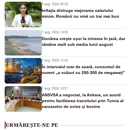
9 aug. 2026, 09:28
Inflația distruge majorarea salariului
minim. Românii nu simt un trai mai bun
7 aug. 2026, 14:03
Dunărea crește ușor la intrarea în țară, dar
rămâne mult sub media lunii august
7 aug. 2026, 13:02
În intervalul orar de seară, consumul de
curent „a scăzut cu 200-300 de megawați”
7 aug. 2026, 10:57
ANSVSA a negociat, la Ankara, un acord
pentru facilitarea tranzitului prin Turcia al
carcaselor de ovine și bovine
URMĂREȘTE-NE PE