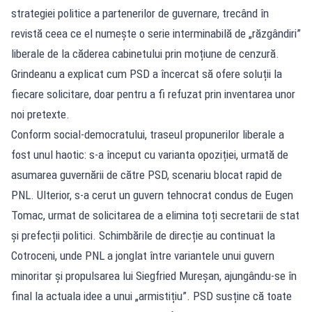
strategiei politice a partenerilor de guvernare, trecând în
revistă ceea ce el numește o serie interminabilă de „răzgândiri”
liberale de la căderea cabinetului prin moțiune de cenzură.
Grindeanu a explicat cum PSD a încercat să ofere soluții la
fiecare solicitare, doar pentru a fi refuzat prin inventarea unor
noi pretexte.
Conform social-democratului, traseul propunerilor liberale a
fost unul haotic: s-a început cu varianta opoziției, urmată de
asumarea guvernării de către PSD, scenariu blocat rapid de
PNL. Ulterior, s-a cerut un guvern tehnocrat condus de Eugen
Tomac, urmat de solicitarea de a elimina toți secretarii de stat
și prefecții politici. Schimbările de direcție au continuat la
Cotroceni, unde PNL a jonglat între variantele unui guvern
minoritar și propulsarea lui Siegfried Mureșan, ajungându-se în
final la actuala idee a unui „armistițiu”. PSD susține că toate