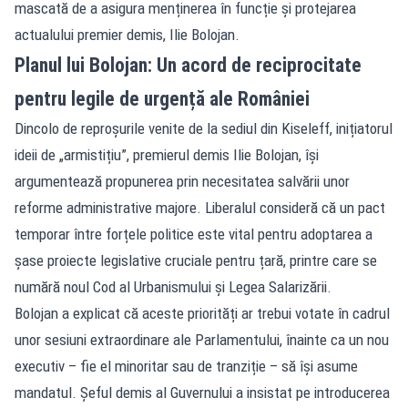
mascată de a asigura menținerea în funcție și protejarea
actualului premier demis, Ilie Bolojan.
Planul lui Bolojan: Un acord de reciprocitate
pentru legile de urgență ale României
Dincolo de reproșurile venite de la sediul din Kiseleff, inițiatorul
ideii de „armistițiu”, premierul demis Ilie Bolojan, își
argumentează propunerea prin necesitatea salvării unor
reforme administrative majore. Liberalul consideră că un pact
temporar între forțele politice este vital pentru adoptarea a
șase proiecte legislative cruciale pentru țară, printre care se
numără noul Cod al Urbanismului și Legea Salarizării.
Bolojan a explicat că aceste priorități ar trebui votate în cadrul
unor sesiuni extraordinare ale Parlamentului, înainte ca un nou
executiv – fie el minoritar sau de tranziție – să își asume
mandatul. Șeful demis al Guvernului a insistat pe introducerea