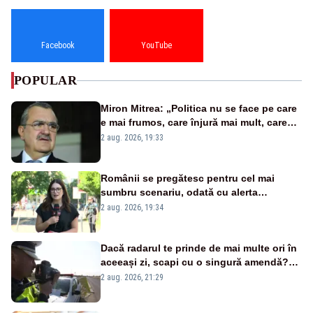
Facebook
YouTube
POPULAR
Miron Mitrea: „Politica nu se face pe care
e mai frumos, care înjură mai mult, care
țipă mai tare, ci pe proiecte”
2 aug. 2026, 19:33
Românii se pregătesc pentru cel mai
sumbru scenariu, odată cu alerta
energetică
2 aug. 2026, 19:34
Dacă radarul te prinde de mai multe ori în
aceeași zi, scapi cu o singură amendă?
Ce spune legea
2 aug. 2026, 21:29