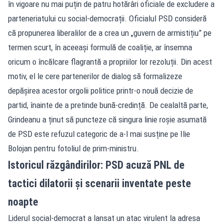
în vigoare nu mai puțin de patru hotărâri oficiale de excludere a
parteneriatului cu social-democrații. Oficialul PSD consideră
că propunerea liberalilor de a crea un „guvern de armistițiu” pe
termen scurt, în aceeași formulă de coaliție, ar însemna
oricum o încălcare flagrantă a propriilor lor rezoluții. Din acest
motiv, el le cere partenerilor de dialog să formalizeze
depășirea acestor orgolii politice printr-o nouă decizie de
partid, înainte de a pretinde bună-credință. De cealaltă parte,
Grindeanu a ținut să puncteze că singura linie roșie asumată
de PSD este refuzul categoric de a-l mai susține pe Ilie
Bolojan pentru fotoliul de prim-ministru.
Istoricul răzgândirilor: PSD acuză PNL de
tactici dilatorii și scenarii inventate peste
noapte
Liderul social-democrat a lansat un atac virulent la adresa