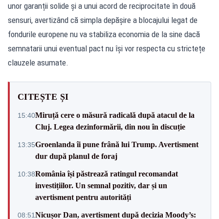
unor garanții solide și a unui acord de reciprocitate în două
sensuri, avertizând că simpla depășire a blocajului legat de
fondurile europene nu va stabiliza economia de la sine dacă
semnatarii unui eventual pact nu își vor respecta cu strictețe
clauzele asumate.
CITEȘTE ȘI
Miruță cere o măsură radicală după atacul de la
15:40
Cluj. Legea dezinformării, din nou în discuție
Groenlanda îi pune frână lui Trump. Avertisment
13:35
dur după planul de foraj
România își păstrează ratingul recomandat
10:38
investițiilor. Un semnal pozitiv, dar și un
avertisment pentru autorități
Nicușor Dan, avertisment după decizia Moody’s:
08:51