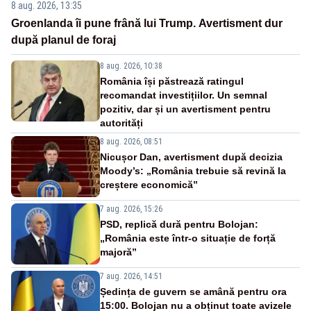
8 aug. 2026, 13:35
Groenlanda îi pune frână lui Trump. Avertisment dur
după planul de foraj
8 aug. 2026, 10:38
România își păstrează ratingul
recomandat investițiilor. Un semnal
pozitiv, dar și un avertisment pentru
autorități
8 aug. 2026, 08:51
Nicușor Dan, avertisment după decizia
Moody’s: „România trebuie să revină la
creștere economică”
7 aug. 2026, 15:26
PSD, replică dură pentru Bolojan:
„România este într-o situație de forță
majoră”
7 aug. 2026, 14:51
Ședința de guvern se amână pentru ora
15:00. Bolojan nu a obținut toate avizele