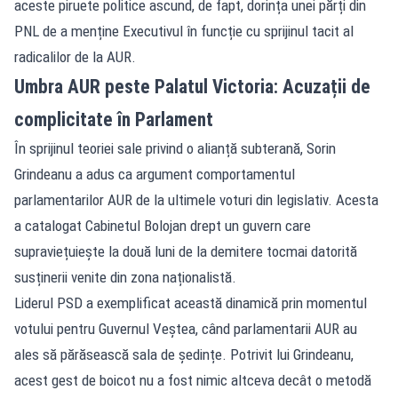
aceste piruete politice ascund, de fapt, dorința unei părți din
PNL de a menține Executivul în funcție cu sprijinul tacit al
radicalilor de la AUR.
Umbra AUR peste Palatul Victoria: Acuzații de
complicitate în Parlament
În sprijinul teoriei sale privind o alianță subterană, Sorin
Grindeanu a adus ca argument comportamentul
parlamentarilor AUR de la ultimele voturi din legislativ. Acesta
a catalogat Cabinetul Bolojan drept un guvern care
supraviețuiește la două luni de la demitere tocmai datorită
susținerii venite din zona naționalistă.
Liderul PSD a exemplificat această dinamică prin momentul
votului pentru Guvernul Veștea, când parlamentarii AUR au
ales să părăsească sala de ședințe. Potrivit lui Grindeanu,
acest gest de boicot nu a fost nimic altceva decât o metodă