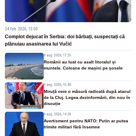
24 feb. 2026, 15:50
Complot dejucat în Serbia: doi bărbați, suspectați că
plănuiau asasinarea lui Vučić
9 aug. 2026, 17:25
Românii au luat cu asalt litoralul și
muntele. Coloane de mașini pe șosele
9 aug. 2026, 15:40
Miruță cere o măsură radicală după atacul
de la Cluj. Legea dezinformării, din nou în
discuție
9 aug. 2026, 14:38
Avertisment pentru NATO: Putin ar putea
trimite militari fără însemne