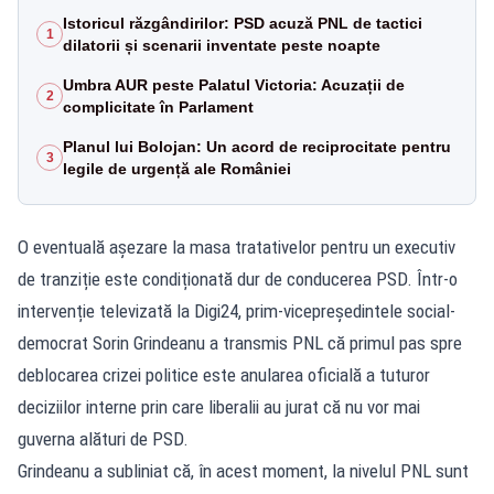
Istoricul răzgândirilor: PSD acuză PNL de tactici
1
dilatorii și scenarii inventate peste noapte
Umbra AUR peste Palatul Victoria: Acuzații de
2
complicitate în Parlament
Planul lui Bolojan: Un acord de reciprocitate pentru
3
legile de urgență ale României
O eventuală așezare la masa tratativelor pentru un executiv
de tranziție este condiționată dur de conducerea PSD. Într-o
intervenție televizată la Digi24, prim-vicepreședintele social-
democrat Sorin Grindeanu a transmis PNL că primul pas spre
deblocarea crizei politice este anularea oficială a tuturor
deciziilor interne prin care liberalii au jurat că nu vor mai
guverna alături de PSD.
Grindeanu a subliniat că, în acest moment, la nivelul PNL sunt