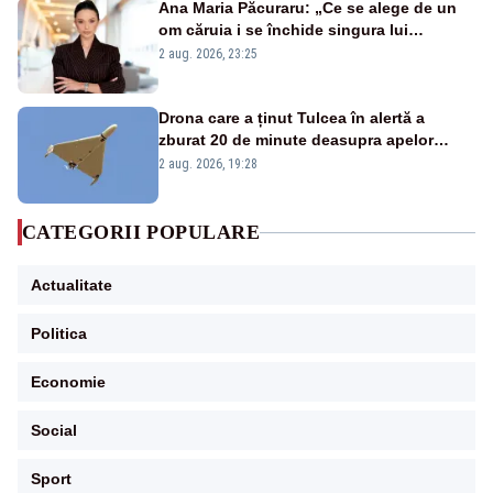
Ana Maria Păcuraru: „Ce se alege de un
om căruia i se închide singura lui
portiță?”
2 aug. 2026, 23:25
Drona care a ținut Tulcea în alertă a
zburat 20 de minute deasupra apelor
României. Au fost ridicate două F-16
2 aug. 2026, 19:28
CATEGORII POPULARE
Actualitate
Politica
Economie
Social
Sport