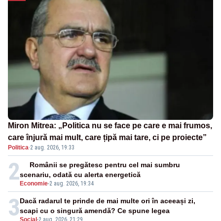
Miron Mitrea: „Politica nu se face pe care e mai frumos,
care înjură mai mult, care țipă mai tare, ci pe proiecte”
Politica
·
2 aug. 2026, 19:33
2
Românii se pregătesc pentru cel mai sumbru
scenariu, odată cu alerta energetică
Economie
-
2 aug. 2026, 19:34
3
Dacă radarul te prinde de mai multe ori în aceeași zi,
scapi cu o singură amendă? Ce spune legea
Social
-
2 aug. 2026, 21:29