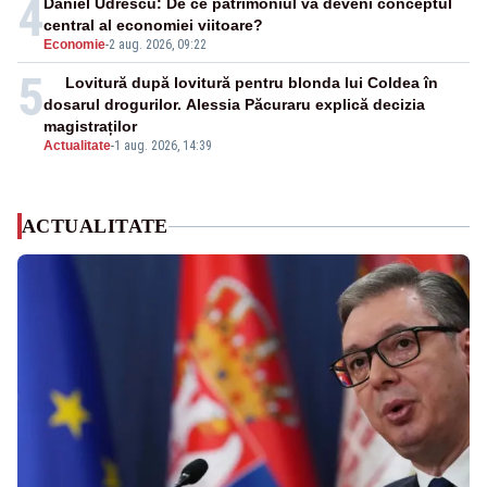
4
Daniel Udrescu: De ce patrimoniul va deveni conceptul
central al economiei viitoare?
Economie
-
2 aug. 2026, 09:22
5
Lovitură după lovitură pentru blonda lui Coldea în
dosarul drogurilor. Alessia Păcuraru explică decizia
magistraților
Actualitate
-
1 aug. 2026, 14:39
ACTUALITATE