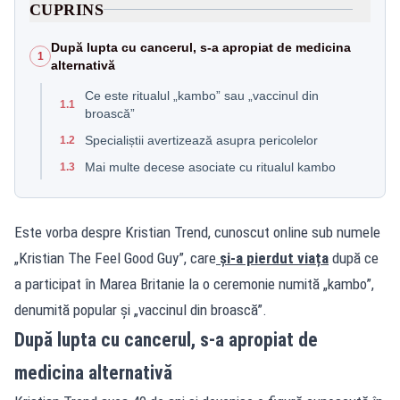
CUPRINS
După lupta cu cancerul, s-a apropiat de medicina
1
alternativă
Ce este ritualul „kambo” sau „vaccinul din
1.1
broască”
Specialiștii avertizează asupra pericolelor
1.2
Mai multe decese asociate cu ritualul kambo
1.3
Este vorba despre Kristian Trend, cunoscut online sub numele
„Kristian The Feel Good Guy”, care
și-a pierdut viața
după ce
a participat în Marea Britanie la o ceremonie numită „kambo”,
denumită popular și „vaccinul din broască”.
După lupta cu cancerul, s-a apropiat de
medicina alternativă