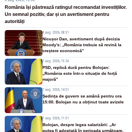
România își păstrează ratingul recomandat investițiilor.
Un semnal pozitiv, dar și un avertisment pentru
autorități
8 aug. 2026, 08:51
Nicușor Dan, avertisment după decizia
Moody’s: „România trebuie să revină la
creștere economică”
7 aug. 2026, 15:26
PSD, replică dură pentru Bolojan:
„România este într-o situație de forță
majoră”
7 aug. 2026, 14:51
Ședința de guvern se amână pentru ora
15:00. Bolojan nu a obținut toate avizele
7 aug. 2026, 11:51
Bolojan, despre legea salarizării: „Ar
putea fi adoptată în perioada următoare.