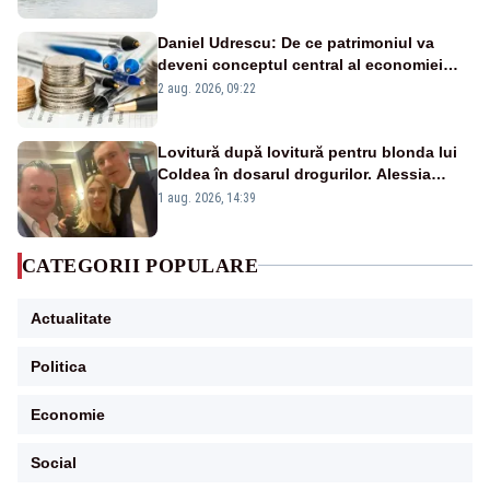
Daniel Udrescu: De ce patrimoniul va
deveni conceptul central al economiei
viitoare?
2 aug. 2026, 09:22
Lovitură după lovitură pentru blonda lui
Coldea în dosarul drogurilor. Alessia
Păcuraru explică decizia magistraților
1 aug. 2026, 14:39
CATEGORII POPULARE
Actualitate
Politica
Economie
Social