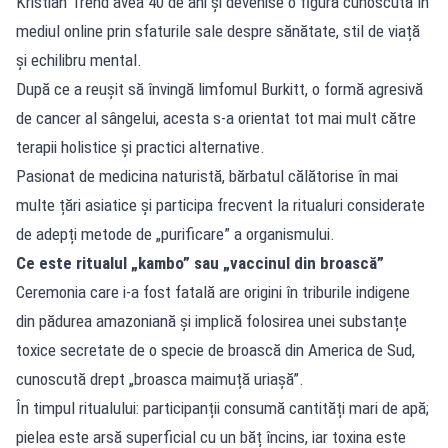
Kristian Trend avea 40 de ani și devenise o figură cunoscută în
mediul online prin sfaturile sale despre sănătate, stil de viață
și echilibru mental.
După ce a reușit să învingă limfomul Burkitt, o formă agresivă
de cancer al sângelui, acesta s-a orientat tot mai mult către
terapii holistice și practici alternative.
Pasionat de medicina naturistă, bărbatul călătorise în mai
multe țări asiatice și participa frecvent la ritualuri considerate
de adepți metode de „purificare” a organismului.
Ce este ritualul „kambo” sau „vaccinul din broască”
Ceremonia care i-a fost fatală are origini în triburile indigene
din pădurea amazoniană și implică folosirea unei substanțe
toxice secretate de o specie de broască din America de Sud,
cunoscută drept „broasca maimuță uriașă”.
În timpul ritualului: participanții consumă cantități mari de apă;
pielea este arsă superficial cu un băț încins, iar toxina este