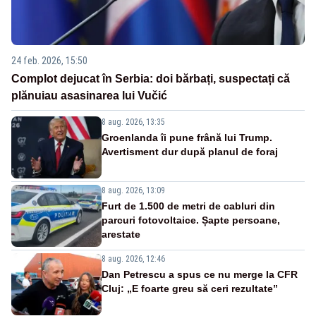
24 feb. 2026, 15:50
Complot dejucat în Serbia: doi bărbați, suspectați că
plănuiau asasinarea lui Vučić
8 aug. 2026, 13:35
Groenlanda îi pune frână lui Trump.
Avertisment dur după planul de foraj
8 aug. 2026, 13:09
Furt de 1.500 de metri de cabluri din
parcuri fotovoltaice. Șapte persoane,
arestate
8 aug. 2026, 12:46
Dan Petrescu a spus ce nu merge la CFR
Cluj: „E foarte greu să ceri rezultate”