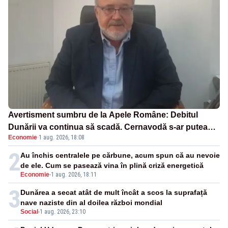
Avertisment sumbru de la Apele Române: Debitul
Dunării va continua să scadă. Cernavodă s-ar putea
Economie
·
1 aug. 2026, 18:08
închide în 4 zile
2
Au închis centralele pe cărbune, acum spun că au nevoie
de ele. Cum se pasează vina în plină criză energetică
Economie
-
1 aug. 2026, 18:11
3
Dunărea a secat atât de mult încât a scos la suprafață
nave naziste din al doilea război mondial
Social
-
1 aug. 2026, 23:10