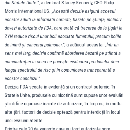
din Statele Unite.”
, a declarat Stacey Kennedy, CEO Philip
Morris International US.
„Această decizie asigură accesul
acestor adulți la informații corecte, bazate pe știință, inclusiv
dovezi autorizate de FDA, care arată că trecerea de la țigări la
ZYN reduce riscul unor boli asociate fumatului, precum bolile
de inimă și cancerul pulmonar.”
, a adăugat aceasta.
„Într-un
sens mai larg, decizia confirmă abordarea bazată pe știință a
administrației în ceea ce privește evaluarea produselor de-a
lungul spectrului de risc și în comunicarea transparentă a
acestor concluzii.”
Decizia FDA scoate în evidență și un contrast puternic: în
Statele Unite, produsele cu nicotină sunt supuse unor evaluări
științifice riguroase înainte de autorizare, în timp ce, în multe
alte țări, factorii de decizie optează pentru interdicții în locul
unei evaluări atente.
Printre cele 20 de variante care au fost autorizate spre