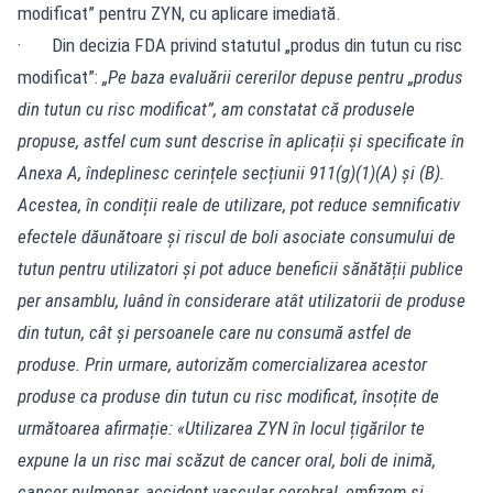
modificat” pentru ZYN, cu aplicare imediată.
· Din decizia FDA privind statutul „produs din tutun cu risc
modificat”:
„Pe baza evaluării cererilor depuse pentru „produs
din tutun cu risc modificat”, am constatat că produsele
propuse, astfel cum sunt descrise în aplicații și specificate în
Anexa A, îndeplinesc cerințele secțiunii 911(g)(1)(A) și (B).
Acestea, în condiții reale de utilizare, pot reduce semnificativ
efectele dăunătoare și riscul de boli asociate consumului de
tutun pentru utilizatori și pot aduce beneficii sănătății publice
per ansamblu, luând în considerare atât utilizatorii de produse
din tutun, cât și persoanele care nu consumă astfel de
produse. Prin urmare, autorizăm comercializarea acestor
produse ca produse din tutun cu risc modificat, însoțite de
următoarea afirmație: «Utilizarea ZYN în locul țigărilor te
expune la un risc mai scăzut de cancer oral, boli de inimă,
cancer pulmonar, accident vascular cerebral, emfizem și