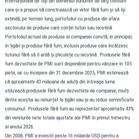
internațională de top din domeniul bunurilor de larg consum
care și-a propus să construiască un viitor fără fum și să își
extindă, pe termen lung, portofoliul cu produse din afara
sectorului de produse care conțin tutun sau nicotină.
Portofoliul actual de produse al companiei constă, în principal,
în țigări și produse fără fum, inclusiv produse care încălzesc
tutunul fără să îl ardă și pliculețe cu nicotină. Produsele fără
fum dezvoltate de PMI sunt disponibile pentru vânzare în 105
piețe, iar cu începere din 31 decembrie 2025, PMI estimează
că aproximativ 43 milioane de adulți din întreaga lume
utilizează produsele fără fum dezvoltate de companie; mulți
dintre aceștia au renunțat la țigări sau și-au redus semnificativ
consumul. Produsele fără fum au reprezentat aproximativ 43%
din veniturile nete totale ajustate ale PMI în primul trimestru
al anului 2026.
Din 2008, PMI a investit peste 16 miliarde USD pentru a