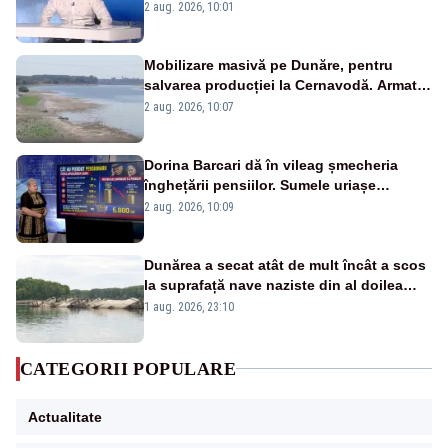
catastrofă pentru bănci și fondurile de
2 aug. 2026, 10:01
pensii
Mobilizare masivă pe Dunăre, pentru
salvarea producției la Cernavodă. Armata
va detona o stâncă și va devia apa
2 aug. 2026, 10:07
fluviului - IMAGINI AERIENE
Dorina Barcari dă în vileag șmecheria
înghețării pensiilor. Sumele uriașe
pierdute de fiecare român
2 aug. 2026, 10:09
Dunărea a secat atât de mult încât a scos
la suprafață nave naziste din al doilea
război mondial
1 aug. 2026, 23:10
CATEGORII POPULARE
Actualitate