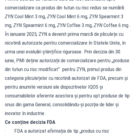
comercializare ca produs din tutun cu risc redus se numără:
ZYN
Cool Mint 3 mg,
ZYN
Cool Mint 6 mg,
ZYN
Spearmint 3
mg,
ZYN
Spearmint 6 mg,
ZYN
Coffee 3 mg,
ZYN
Coffee 6 mg .
În ianuarie 2025, ZYN a devenit prima marcă de pliculețe cu
nicotină autorizate pentru comercializare în Statele Unite, în
urma unei evaluări științifice riguroase. Prin decizia din 30
iunie, PMI deține autorizații de comercializare pentru „produse
din tutun cu risc modificat” pentru ZYN, primul produs din
categoria pliculețelor cu nicotină autorizat de FDA, precum și
pentru anumite versiuni ale dispozitivelor IQOS și
consumabilelor aferente acestora și pentru opt produse de tip
snus din gama General, consolidându-și poziția de lider și
inovator în industrie.
Ce conține decizia FDA
· FDA a autorizat afirmația de tip „produs cu risc