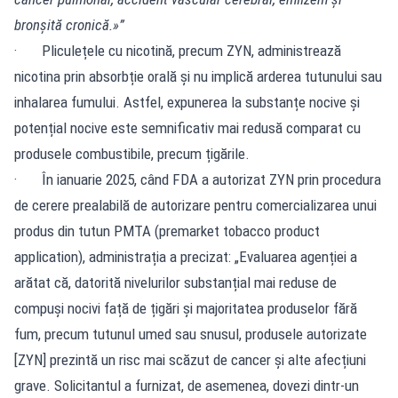
bronșită cronică.»”
· Pliculețele cu nicotină, precum ZYN, administrează
nicotina prin absorbție orală și nu implică arderea tutunului sau
inhalarea fumului. Astfel, expunerea la substanțe nocive și
potențial nocive este semnificativ mai redusă comparat cu
produsele combustibile, precum țigările.
· În ianuarie 2025, când FDA a autorizat ZYN prin procedura
de cerere prealabilă de autorizare pentru comercializarea unui
produs din tutun PMTA (premarket tobacco product
application), administrația a precizat: „Evaluarea agenției a
arătat că, datorită nivelurilor substanțial mai reduse de
compuși nocivi față de țigări și majoritatea produselor fără
fum, precum tutunul umed sau snusul, produsele autorizate
[ZYN] prezintă un risc mai scăzut de cancer și alte afecțiuni
grave. Solicitantul a furnizat, de asemenea, dovezi dintr-un