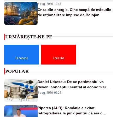
7 aug. 2026, 10:43
Criza din energie. Cine scapă de măsurile
de raționalizare impuse de Bolojan
URMĂREȘTE-NE PE
Facebook
YouTube
POPULAR
Daniel Udrescu: De ce patrimoniul va
deveni conceptul central al economiei
viitoare?
2 aug. 2026, 09:22
Piperea (AUR): România a evitat
retrogradarea la junk pentru că era o