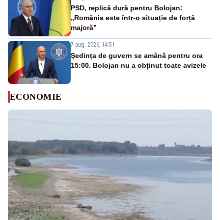
PSD, replică dură pentru Bolojan:
„România este într-o situație de forță
majoră”
7 aug. 2026, 14:51
Ședința de guvern se amână pentru ora
15:00. Bolojan nu a obținut toate avizele
ECONOMIE