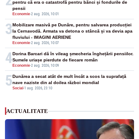
2
pentru că era o catastrofă pentru bănci și fondurile de
pensii
Economie
-
2 aug. 2026, 10:01
3
Mobilizare masivă pe Dunăre, pentru salvarea producției
la Cernavodă. Armata va detona o stâncă și va devia apa
fluviului - IMAGINI AERIENE
Economie
-
2 aug. 2026, 10:07
4
Dorina Barcari dă în vileag șmecheria înghețării pensiilor.
Sumele uriașe pierdute de fiecare român
Economie
-
2 aug. 2026, 10:09
5
Dunărea a secat atât de mult încât a scos la suprafață
nave naziste din al doilea război mondial
Social
-
1 aug. 2026, 23:10
ACTUALITATE