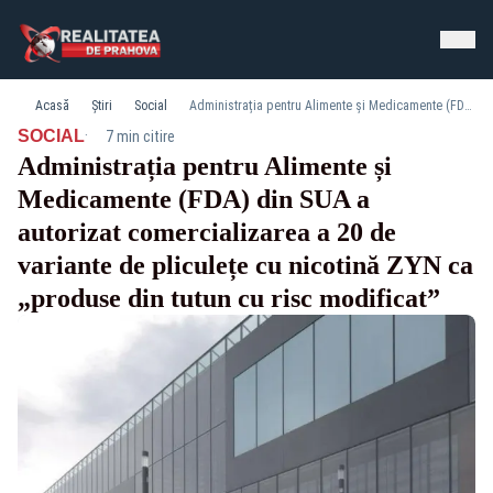
Acasă
Știri
Social
Administrația pentru Alimente și Medicamente (FDA) din SUA a autorizat comercializarea a 20 de variante de pliculețe cu nicotină ZYN ca „produse din tutun cu risc modificat”
·
SOCIAL
7 min citire
Administrația pentru Alimente și
Medicamente (FDA) din SUA a
autorizat comercializarea a 20 de
variante de pliculețe cu nicotină ZYN ca
„produse din tutun cu risc modificat”