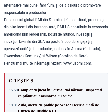
alternative mai bune, fără fum, și de a asigura o promovare
responsabilă a produselor.
De la sediul global PMI din Stamford, Connecticut, precum și
din alte locații din întreaga țară, PMI US contribuie la economia
americană prin leadership, locuri de muncă, investiții și
inovație. Diviziile din SUA au peste 3.000 de angajați și
operează unități de producție, inclusiv în Aurora (Colorado),
Owensboro (Kentucky) și Wilson (Carolina de Nord).
Pentru mai multe informații, vizitați
www.uspmi.com
.
CITEȘTE ȘI
Complot dejucat în Serbia: doi bărbați, suspectați
15:50
că plănuiau asasinarea lui Vučić
Adio, alerte de poliție pe Waze? Decizia luată de
18:31
Curtea de Justiție a UE