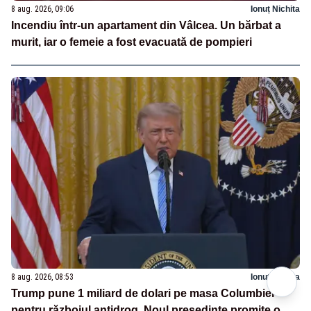
8 aug. 2026, 09:06
Ionuț Nichita
Incendiu într-un apartament din Vâlcea. Un bărbat a
murit, iar o femeie a fost evacuată de pompieri
8 aug. 2026, 08:53
Ionuț Nichita
Trump pune 1 miliard de dolari pe masa Columbiei
pentru războiul antidrog. Noul președinte promite o