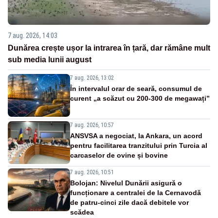
7 aug. 2026, 14:03
Dunărea crește ușor la intrarea în țară, dar rămâne mult
sub media lunii august
7 aug. 2026, 13:02
În intervalul orar de seară, consumul de
curent „a scăzut cu 200-300 de megawați”
7 aug. 2026, 10:57
ANSVSA a negociat, la Ankara, un acord
pentru facilitarea tranzitului prin Turcia al
carcaselor de ovine și bovine
7 aug. 2026, 10:51
Bolojan: Nivelul Dunării asigură o
funcționare a centralei de la Cernavodă
de patru-cinci zile dacă debitele vor
scădea