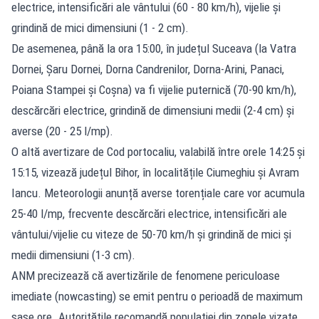
electrice, intensificări ale vântului (60 - 80 km/h), vijelie și
grindină de mici dimensiuni (1 - 2 cm).
De asemenea, până la ora 15:00, în județul Suceava (la Vatra
Dornei, Șaru Dornei, Dorna Candrenilor, Dorna-Arini, Panaci,
Poiana Stampei și Coșna) va fi vijelie puternică (70-90 km/h),
descărcări electrice, grindină de dimensiuni medii (2-4 cm) și
averse (20 - 25 l/mp).
O altă avertizare de Cod portocaliu, valabilă între orele 14:25 și
15:15, vizează județul Bihor, în localitățile Ciumeghiu și Avram
Iancu. Meteorologii anunță averse torențiale care vor acumula
25-40 l/mp, frecvente descărcări electrice, intensificări ale
vântului/vijelie cu viteze de 50-70 km/h și grindină de mici și
medii dimensiuni (1-3 cm).
ANM precizează că avertizările de fenomene periculoase
imediate (nowcasting) se emit pentru o perioadă de maximum
șase ore. Autoritățile recomandă populației din zonele vizate