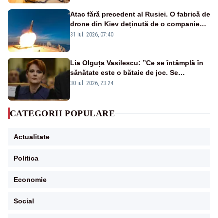
Atac fără precedent al Rusiei. O fabrică de
drone din Kiev deținută de o companie
americană, distrusă de o rachetă
31 iul. 2026, 07:40
rusească
Lia Olguța Vasilescu: ”Ce se întâmplă în
sănătate este o bătaie de joc. Se
guvernează extraordinar de prost”
30 iul. 2026, 23:24
CATEGORII POPULARE
Actualitate
Politica
Economie
Social