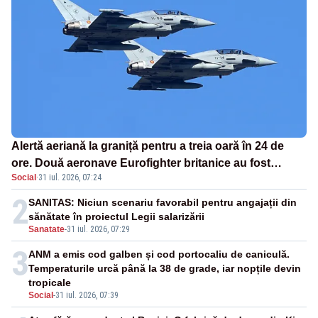
Alertă aeriană la graniță pentru a treia oară în 24 de
ore. Două aeronave Eurofighter britanice au fost
Social
·
31 iul. 2026, 07:24
ridicate de la sol
2
SANITAS: Niciun scenariu favorabil pentru angajații din
sănătate în proiectul Legii salarizării
Sanatate
-
31 iul. 2026, 07:29
3
ANM a emis cod galben și cod portocaliu de caniculă.
Temperaturile urcă până la 38 de grade, iar nopțile devin
tropicale
Social
-
31 iul. 2026, 07:39