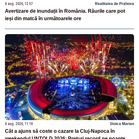
6 aug. 2026, 12:57
Realitatea de Prahova
Avertizare de inundații în România. Râurile care pot
ieși din matcă în următoarele ore
6 aug. 2026, 11:18
Stoica Marian
Cât a ajuns să coste o cazare la Cluj-Napoca în
weekendul UNTOLD 2026: Prețuri record pe noapte