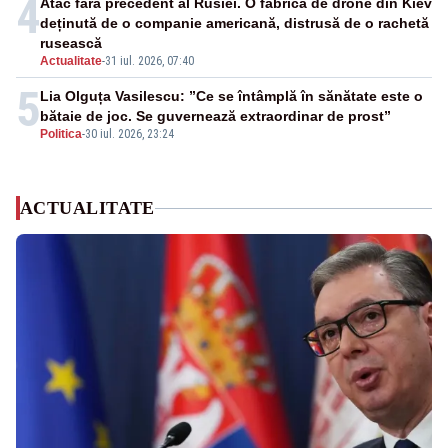
4
Atac fără precedent al Rusiei. O fabrică de drone din Kiev
deținută de o companie americană, distrusă de o rachetă
rusească
Actualitate
-
31 iul. 2026, 07:40
5
Lia Olguța Vasilescu: ”Ce se întâmplă în sănătate este o
bătaie de joc. Se guvernează extraordinar de prost”
Politica
-
30 iul. 2026, 23:24
ACTUALITATE