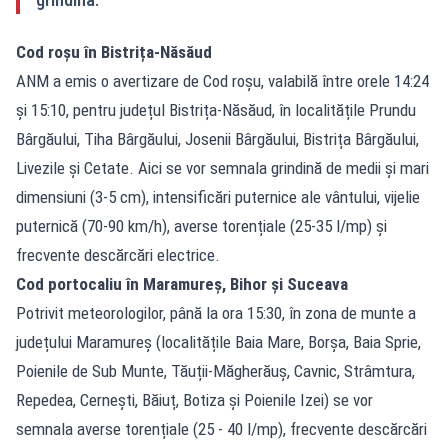
Cod roșu în Bistrița-Năsăud
ANM a emis o avertizare de Cod roșu, valabilă între orele 14:24
și 15:10, pentru județul Bistrița-Năsăud, în localitățile Prundu
Bârgăului, Tiha Bârgăului, Josenii Bârgăului, Bistrița Bârgăului,
Livezile și Cetate. Aici se vor semnala grindină de medii și mari
dimensiuni (3-5 cm), intensificări puternice ale vântului, vijelie
puternică (70-90 km/h), averse torențiale (25-35 l/mp) și
frecvente descărcări electrice.
Cod portocaliu în Maramureș, Bihor și Suceava
Potrivit meteorologilor, până la ora 15:30, în zona de munte a
județului Maramureș (localitățile Baia Mare, Borșa, Baia Sprie,
Poienile de Sub Munte, Tăuții-Măgherăuș, Cavnic, Strâmtura,
Repedea, Cernești, Băiuț, Botiza și Poienile Izei) se vor
semnala averse torențiale (25 - 40 l/mp), frecvente descărcări