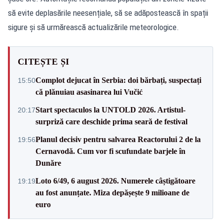
să evite deplasările neesențiale, să se adăpostească în spații
sigure și să urmărească actualizările meteorologice.
CITEȘTE ȘI
Complot dejucat în Serbia: doi bărbați, suspectați
15:50
că plănuiau asasinarea lui Vučić
Start spectaculos la UNTOLD 2026. Artistul-
20:17
surpriză care deschide prima seară de festival
Planul decisiv pentru salvarea Reactorului 2 de la
19:56
Cernavodă. Cum vor fi scufundate barjele în
Dunăre
Loto 6/49, 6 august 2026. Numerele câștigătoare
19:19
au fost anunțate. Miza depășește 9 milioane de
euro