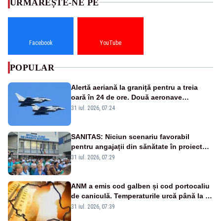
URMĂREȘTE-NE PE
Facebook
YouTube
POPULAR
Alertă aeriană la graniță pentru a treia
oară în 24 de ore. Două aeronave
Eurofighter britanice au fost ridicate de la
31 iul. 2026, 07:24
sol
SANITAS: Niciun scenariu favorabil
pentru angajații din sănătate în proiectul
Legii salarizării
31 iul. 2026, 07:29
ANM a emis cod galben și cod portocaliu
de caniculă. Temperaturile urcă până la 38
de grade, iar nopțile devin tropicale
31 iul. 2026, 07:39