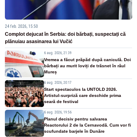
24 feb. 2026, 15:50
Complot dejucat în Serbia: doi bărbați, suspectați că
plănuiau asasinarea lui Vučić
6 aug. 2026, 21:39
Vremea a făcut prăpăd după caniculă. Doi
bărbați au murit loviți de trăsnet în râul
Mureș
6 aug. 2026, 20:17
Start spectaculos la UNTOLD 2026.
Artistul-surpriză care deschide prima
seară de festival
6 aug. 2026, 19:56
Planul decisiv pentru salvarea
Reactorului 2 de la Cernavodă. Cum vor fi
scufundate barjele în Dunăre