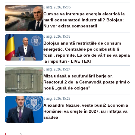
6 aug. 2026, 15:36
Cum se va întrerupe energia electrică la
marii consumatori industriali? Bolojan:
Nu vor exista compensații
6 aug. 2026, 15:33
Bolojan anunță restricțiile de consum
energetic. Centralele pe combustibili
fosili, repornite. La ore de vârf se va apela
la importuri - LIVE TEXT
6 aug. 2026, 15:24
Miza uriașă a scufundării barjelor.
Reactorul 2 de la Cernavodă poate primi o
nouă „gură de oxigen”
6 aug. 2026, 15:23
Alexandru Nazare, veste bună: Economia
României va crește în 2027, iar inflația va
scădea