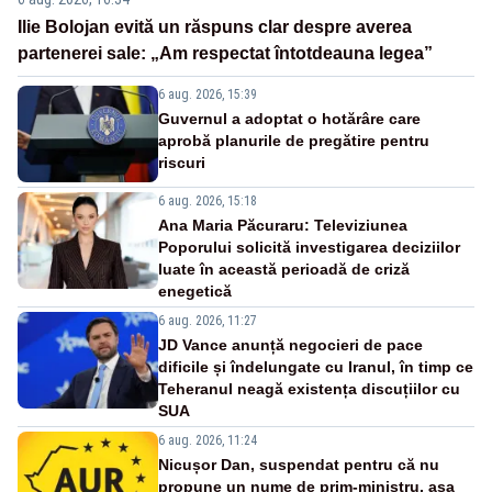
Ilie Bolojan evită un răspuns clar despre averea
partenerei sale: „Am respectat întotdeauna legea”
6 aug. 2026, 15:39
Guvernul a adoptat o hotărâre care
aprobă planurile de pregătire pentru
riscuri
6 aug. 2026, 15:18
Ana Maria Păcuraru: Televiziunea
Poporului solicită investigarea deciziilor
luate în această perioadă de criză
enegetică
6 aug. 2026, 11:27
JD Vance anunță negocieri de pace
dificile și îndelungate cu Iranul, în timp ce
Teheranul neagă existența discuțiilor cu
SUA
6 aug. 2026, 11:24
Nicușor Dan, suspendat pentru că nu
propune un nume de prim-ministru, așa