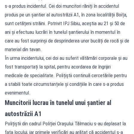
s-a produs incidentul. Cei doi muncitori răniți în accidentul
produs pe un șantier al autostrăzii A1, în zona localității Boița,
sunt cetățeni străini. Potrivit IPJ Sibiu, aceștia au 21 și 50 de
ani și efectuau lucrări în tunelul șantierului în momentul în
care au fost surprinși de desprinderea unor bucăți de rocă și de
material din tavan.
În urma incidentului, cei doi au suferit vătămări corporale și au
fost transportați la spital, pentru acordarea de îngrijiri
medicale de specialitate. Polițiștii continuă cercetările pentru
a stabili toate circumstanțele și condițiile în care s-a produs
evenimentul.
Muncitorii lucrau în tunelul unui șantier al
autostrăzii A1
Polițiștii din cadrul Poliției Orașului Tălmaciu s-au deplasat la
fața locului, iar primele verificări au arătat că accidentul s-a