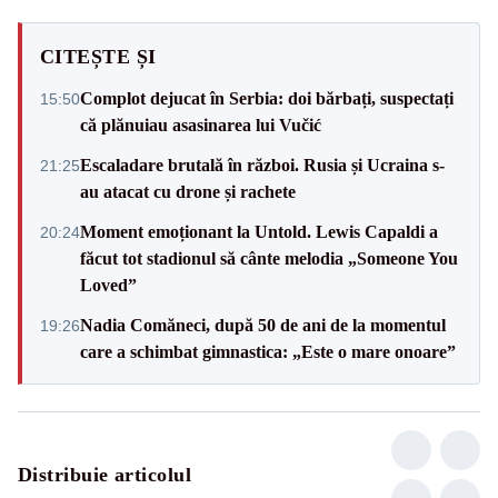
CITEȘTE ȘI
Complot dejucat în Serbia: doi bărbați, suspectați
15:50
că plănuiau asasinarea lui Vučić
Escaladare brutală în război. Rusia și Ucraina s-
21:25
au atacat cu drone și rachete
Moment emoționant la Untold. Lewis Capaldi a
20:24
făcut tot stadionul să cânte melodia „Someone You
Loved”
Nadia Comăneci, după 50 de ani de la momentul
19:26
care a schimbat gimnastica: „Este o mare onoare”
Distribuie articolul