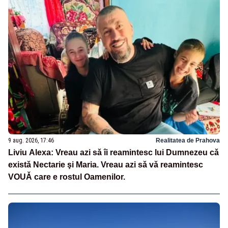
9 aug. 2026, 17:46
Realitatea de Prahova
Liviu Alexa: Vreau azi sǎ îi reamintesc lui Dumnezeu cǎ
existǎ Nectarie şi Maria. Vreau azi sǎ vǎ reamintesc
VOUǍ care e rostul Oamenilor.