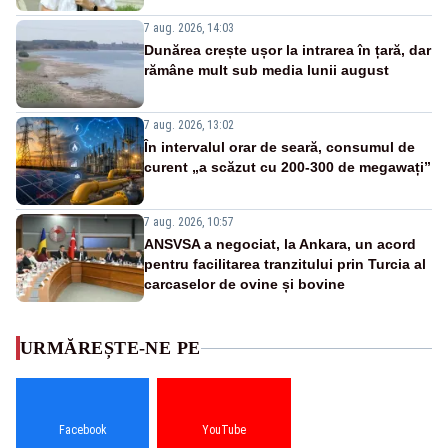
7 aug. 2026, 14:03
Dunărea crește ușor la intrarea în țară, dar
rămâne mult sub media lunii august
7 aug. 2026, 13:02
În intervalul orar de seară, consumul de
curent „a scăzut cu 200-300 de megawați”
7 aug. 2026, 10:57
ANSVSA a negociat, la Ankara, un acord
pentru facilitarea tranzitului prin Turcia al
carcaselor de ovine și bovine
URMĂREȘTE-NE PE
Facebook
YouTube