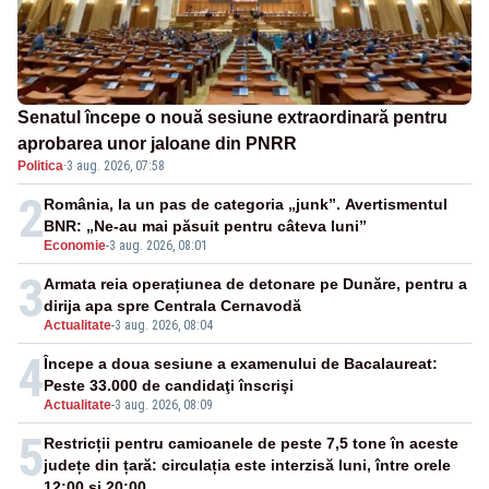
Senatul începe o nouă sesiune extraordinară pentru
aprobarea unor jaloane din PNRR
Politica
·
3 aug. 2026, 07:58
2
România, la un pas de categoria „junk”. Avertismentul
BNR: „Ne-au mai păsuit pentru câteva luni”
Economie
-
3 aug. 2026, 08:01
3
Armata reia operațiunea de detonare pe Dunăre, pentru a
dirija apa spre Centrala Cernavodă
Actualitate
-
3 aug. 2026, 08:04
4
Începe a doua sesiune a examenului de Bacalaureat:
Peste 33.000 de candidaţi înscrişi
Actualitate
-
3 aug. 2026, 08:09
5
Restricții pentru camioanele de peste 7,5 tone în aceste
județe din țară: circulația este interzisă luni, între orele
12:00 și 20:00