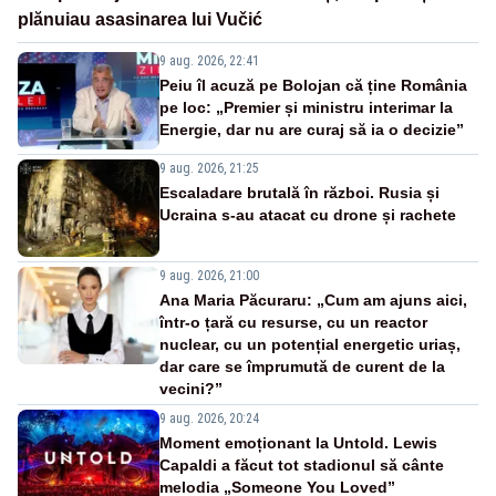
plănuiau asasinarea lui Vučić
9 aug. 2026, 22:41
Peiu îl acuză pe Bolojan că ține România
pe loc: „Premier și ministru interimar la
Energie, dar nu are curaj să ia o decizie”
9 aug. 2026, 21:25
Escaladare brutală în război. Rusia și
Ucraina s-au atacat cu drone și rachete
9 aug. 2026, 21:00
Ana Maria Păcuraru: „Cum am ajuns aici,
într-o țară cu resurse, cu un reactor
nuclear, cu un potențial energetic uriaș,
dar care se împrumută de curent de la
vecini?”
9 aug. 2026, 20:24
Moment emoționant la Untold. Lewis
Capaldi a făcut tot stadionul să cânte
melodia „Someone You Loved”