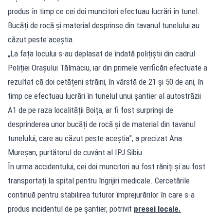
produs în timp ce cei doi muncitori efectuau lucrări în tunel.
Bucăți de rocă și material desprinse din tavanul tunelului au
căzut peste aceștia.
„La fața locului s-au deplasat de îndată polițiștii din cadrul
Poliției Orașului Tălmaciu, iar din primele verificări efectuate a
rezultat că doi cetățeni străini, în vârstă de 21 și 50 de ani, în
timp ce efectuau lucrări în tunelul unui șantier al autostrăzii
A1 de pe raza localității Boița, ar fi fost surprinși de
desprinderea unor bucăți de rocă și de material din tavanul
tunelului, care au căzut peste aceștia”, a precizat Ana
Mureșan, purtătorul de cuvânt al IPJ Sibiu.
În urma accidentului, cei doi muncitori au fost răniți și au fost
transportați la spital pentru îngrijiri medicale. Cercetările
continuă pentru stabilirea tuturor împrejurărilor în care s-a
produs incidentul de pe șantier, potrivit
presei locale.