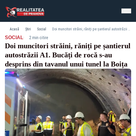
Acasă
Știri
Social
Doi muncitori străini, răniți pe șantierul autostrăzii A1. Bucăți de rocă s-au desprins din tavanul unui tunel la Boița
·
SOCIAL
2 min citire
Doi muncitori străini, răniți pe șantierul
autostrăzii A1. Bucăți de rocă s-au
desprins din tavanul unui tunel la Boița