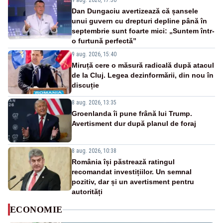
9 aug. 2026, 17:50
Dan Dungaciu avertizează că șansele
unui guvern cu drepturi depline până în
septembrie sunt foarte mici: „Suntem într-
o furtună perfectă”
9 aug. 2026, 15:40
Miruță cere o măsură radicală după atacul
de la Cluj. Legea dezinformării, din nou în
discuție
8 aug. 2026, 13:35
Groenlanda îi pune frână lui Trump.
Avertisment dur după planul de foraj
8 aug. 2026, 10:38
România își păstrează ratingul
recomandat investițiilor. Un semnal
pozitiv, dar și un avertisment pentru
autorități
ECONOMIE