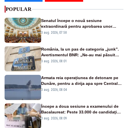
POPULAR
Senatul începe o nouă sesiune
extraordinară pentru aprobarea unor
jaloane din PNRR
3 aug. 2026, 07:58
România, la un pas de categoria „junk”.
Avertismentul BNR: „Ne-au mai păsuit
pentru câteva luni”
3 aug. 2026, 08:01
Armata reia operațiunea de detonare pe
Dunăre, pentru a dirija apa spre Centrala
Cernavodă
3 aug. 2026, 08:04
Începe a doua sesiune a examenului de
Bacalaureat: Peste 33.000 de candidaţi
înscrişi
3 aug. 2026, 08:09