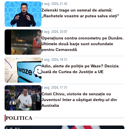
8 aug. 2026, 21:42
Zelenski trage un semnal de alarmă:
„Rachetele voastre ar putea salva vieți”
8 aug. 2026, 20:07
Operațiune contra cronometru pe Dunăre.
Ultimele două barje sunt scufundate
pentru Cernavodă
8 aug. 2026, 18:31
Adio, alerte de poliție pe Waze? Decizia
luată de Curtea de Justiție a UE
8 aug. 2026, 17:31
Cristi Chivu, victorie de senzație cu
Juventus! Inter a câștigat derby-ul din
Australia
POLITICA