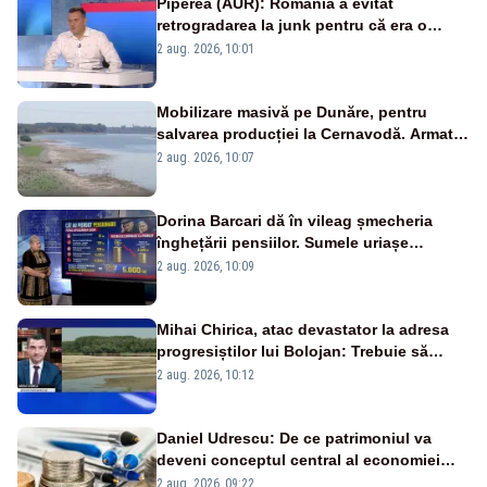
Piperea (AUR): România a evitat
retrogradarea la junk pentru că era o
catastrofă pentru bănci și fondurile de
2 aug. 2026, 10:01
pensii
Mobilizare masivă pe Dunăre, pentru
salvarea producției la Cernavodă. Armata
va detona o stâncă și va devia apa
2 aug. 2026, 10:07
fluviului - IMAGINI AERIENE
Dorina Barcari dă în vileag șmecheria
înghețării pensiilor. Sumele uriașe
pierdute de fiecare român
2 aug. 2026, 10:09
Mihai Chirica, atac devastator la adresa
progresiștilor lui Bolojan: Trebuie să
protejăm și natura, dar nu șținem omaneii
2 aug. 2026, 10:12
în stare permanentă de alertă
Daniel Udrescu: De ce patrimoniul va
deveni conceptul central al economiei
viitoare?
2 aug. 2026, 09:22