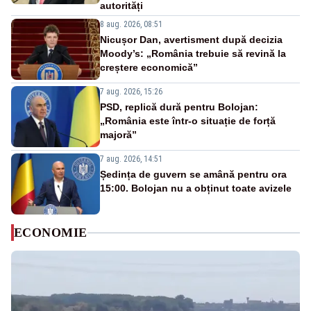
autorități
8 aug. 2026, 08:51
Nicușor Dan, avertisment după decizia
Moody’s: „România trebuie să revină la
creștere economică”
7 aug. 2026, 15:26
PSD, replică dură pentru Bolojan:
„România este într-o situație de forță
majoră”
7 aug. 2026, 14:51
Ședința de guvern se amână pentru ora
15:00. Bolojan nu a obținut toate avizele
ECONOMIE