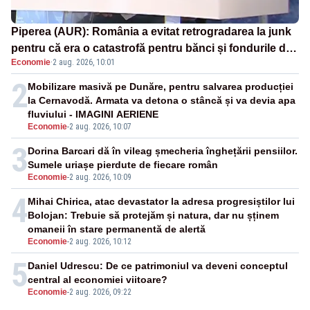
Piperea (AUR): România a evitat retrogradarea la junk
pentru că era o catastrofă pentru bănci și fondurile de
Economie
·
2 aug. 2026, 10:01
pensii
2
Mobilizare masivă pe Dunăre, pentru salvarea producției
la Cernavodă. Armata va detona o stâncă și va devia apa
fluviului - IMAGINI AERIENE
Economie
-
2 aug. 2026, 10:07
3
Dorina Barcari dă în vileag șmecheria înghețării pensiilor.
Sumele uriașe pierdute de fiecare român
Economie
-
2 aug. 2026, 10:09
4
Mihai Chirica, atac devastator la adresa progresiștilor lui
Bolojan: Trebuie să protejăm și natura, dar nu șținem
omaneii în stare permanentă de alertă
Economie
-
2 aug. 2026, 10:12
5
Daniel Udrescu: De ce patrimoniul va deveni conceptul
central al economiei viitoare?
Economie
-
2 aug. 2026, 09:22