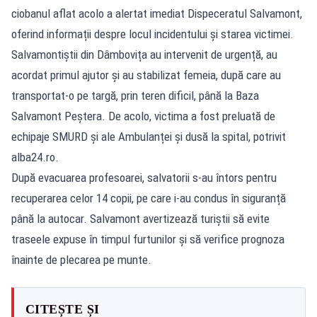
ciobanul aflat acolo a alertat imediat Dispeceratul Salvamont,
oferind informații despre locul incidentului și starea victimei.
Salvamontiștii din Dâmbovița au intervenit de urgență, au
acordat primul ajutor și au stabilizat femeia, după care au
transportat-o pe targă, prin teren dificil, până la Baza
Salvamont Peștera. De acolo, victima a fost preluată de
echipaje SMURD și ale Ambulanței și dusă la spital, potrivit
alba24.ro
.
După evacuarea profesoarei, salvatorii s-au întors pentru
recuperarea celor 14 copii, pe care i-au condus în siguranță
până la autocar. Salvamont avertizează turiștii să evite
traseele expuse în timpul furtunilor și să verifice prognoza
înainte de plecarea pe munte.
CITEȘTE ȘI