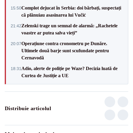
Complot dejucat în Serbia: doi bărbați, suspectați
15:50
că plănuiau asasinarea lui Vučić
Zelenski trage un semnal de alarmă: „Rachetele
21:42
voastre ar putea salva vieți”
Operațiune contra cronometru pe Dunăre.
20:07
Ultimele două barje sunt scufundate pentru
Cernavodă
Adio, alerte de poliție pe Waze? Decizia luată de
18:31
Curtea de Justiție a UE
Distribuie articolul