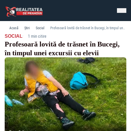
Acasă
Știri
Social
Profesoară lovită de trăsnet în Bucegi, în timpul unei excursii cu elevii
·
SOCIAL
1 min citire
Profesoară lovită de trăsnet în Bucegi,
în timpul unei excursii cu elevii