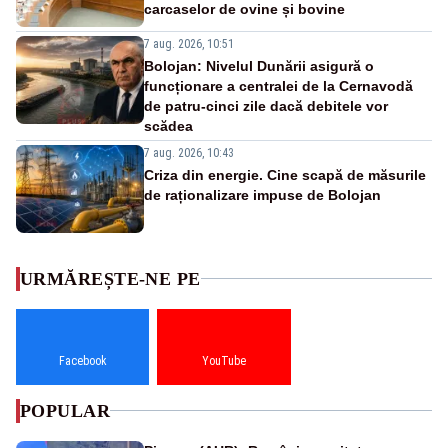
carcaselor de ovine și bovine
7 aug. 2026, 10:51
Bolojan: Nivelul Dunării asigură o
funcționare a centralei de la Cernavodă
de patru-cinci zile dacă debitele vor
scădea
7 aug. 2026, 10:43
Criza din energie. Cine scapă de măsurile
de raționalizare impuse de Bolojan
URMĂREȘTE-NE PE
Facebook
YouTube
POPULAR