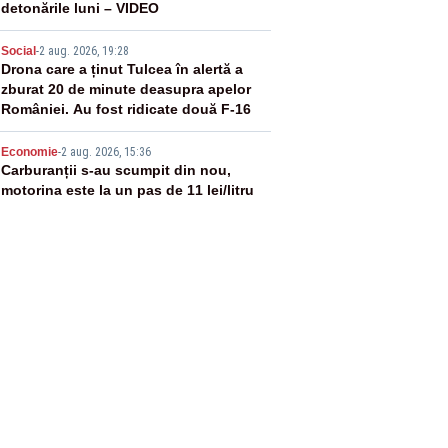
detonările luni – VIDEO
4
Social
-
2 aug. 2026, 19:28
Drona care a ținut Tulcea în alertă a
zburat 20 de minute deasupra apelor
României. Au fost ridicate două F-16
5
Economie
-
2 aug. 2026, 15:36
Carburanții s-au scumpit din nou,
motorina este la un pas de 11 lei/litru