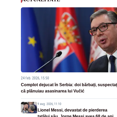
24 feb. 2026, 15:50
Complot dejucat în Serbia: doi bărbați, suspectaț
că plănuiau asasinarea lui Vučić
9 aug. 2026, 11:10
Lionel Messi, devastat de pierderea
tatălui său. Jorge Messi avea 68 de ani