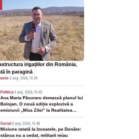
astructura irigațiilor din România,
ată în paragină
omie
·
2 aug. 2026, 15:38
2
Politica
-
2 aug. 2026, 15:42
Ana Maria Păcuraru demască planul lui
Bolojan. O nouă ediție explozivă a
emisiunii „Miza Zilei” la Realitatea
PLUS
3
Social
-
2 aug. 2026, 15:48
Misiune ratată la Izvoarele, pe Dunăre:
stânca nu a cedat, militarii reiau