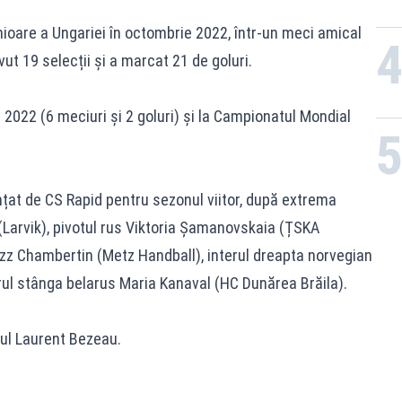
nioare a Ungariei în octombrie 2022, într-un meci amical
ut 19 selecții și a marcat 21 de goluri.
2022 (6 meciuri și 2 goluri) și la Campionatul Mondial
țat de CS Rapid pentru sezonul viitor, după extrema
Larvik), pivotul rus Viktoria Șamanovskaia (ȚSKA
zz Chambertin (Metz Handball), interul dreapta norvegian
rul stânga belarus Maria Kanaval (HC Dunărea Brăila).
zul Laurent Bezeau.