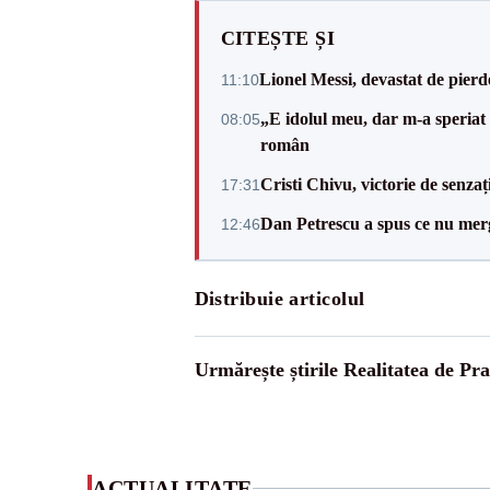
CITEȘTE ȘI
Lionel Messi, devastat de pierd
11:10
„E idolul meu, dar m-a speriat
08:05
român
Cristi Chivu, victorie de senzaț
17:31
Dan Petrescu a spus ce nu merg
12:46
Distribuie articolul
Urmărește știrile Realitatea de Pr
ACTUALITATE