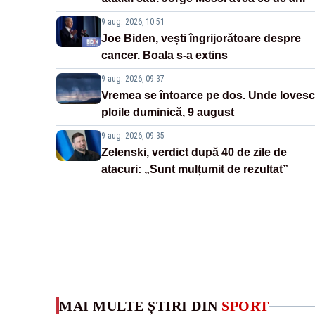
9 aug. 2026, 10:51
Joe Biden, vești îngrijorătoare despre
cancer. Boala s-a extins
9 aug. 2026, 09:37
Vremea se întoarce pe dos. Unde lovesc
ploile duminică, 9 august
9 aug. 2026, 09:35
Zelenski, verdict după 40 de zile de
atacuri: „Sunt mulțumit de rezultat”
MAI MULTE ȘTIRI DIN
SPORT