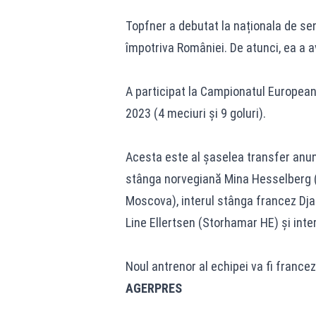
Topfner a debutat la naționala de se
împotriva României. De atunci, ea a av
A participat la Campionatul European 
2023 (4 meciuri și 9 goluri).
Acesta este al șaselea transfer anun
stânga norvegiană Mina Hesselberg (
Moscova), interul stânga francez Dja
Line Ellertsen (Storhamar HE) și inte
Noul antrenor al echipei va fi france
AGERPRES